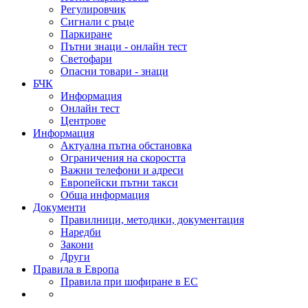
Регулировчик
Сигнали с ръце
Паркиране
Пътни знаци - онлайн тест
Светофари
Опасни товари - знаци
БЧК
Информация
Онлайн тест
Центрове
Информация
Актуална пътна обстановка
Ограничения на скоростта
Важни телефони и адреси
Европейски пътни такси
Обща информация
Документи
Правилници, методики, документация
Наредби
Закони
Други
Правила в Европа
Правила при шофиране в ЕС