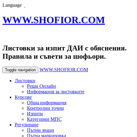
Language
WWW.SHOFIOR.COM
Листовки за изпит ДАИ с обяснения.
Правила и съвети за шофьори.
WWW.SHOFIOR.COM
Toggle navigation
Листовки
Реши Онлайн
Информация за листовките
Курсове
Обща информация
Контролни точни
Изпити
Категории МПС
Регулиране
Пътни знаци
Пътна маркировка