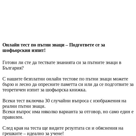
Онлайн тест по пътни знаци – Подгответе се за
шофьорския изпит!
Готови ли сте да тествате знанията си за пътните знаци в
България?
С нашите безплатни онлайн тестове по пътни знаци можете
бързо и лесно да опресните паметта си или да се подготвите за
теоретичен изпит за шофьорска книжка.
Всеки тест включва 30 случайни въпроса с изображения на
реални пътни знаци.
Всеки въпрос има няколко варианта за отговор, но само един е
правилен.
След края на теста ще видите резултата си и обяснения на
грешките – идеално за учене!