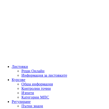
Листовки
Реши Онлайн
Информация за листовките
Курсове
Обща информация
Контролни точни
Изпити
Категории МПС
Регулиране
Пътни знаци