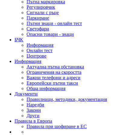
Пътна маркировка
Регулировчик
Сигнали с ръце
Паркиране
Пътни знаци - онлайн тест
Светофари
Опасни товари - знаци
БЧК
Информация
Онлайн тест
Центрове
Информация
Актуална пътна обстановка
Ограничения на скоростта
Важни телефони и адреси
Европейски пътни такси
Обща информация
Документи
Правилници, методики, документация
Наредби
Закони
Други
Правила в Европа
Правила при шофиране в ЕС