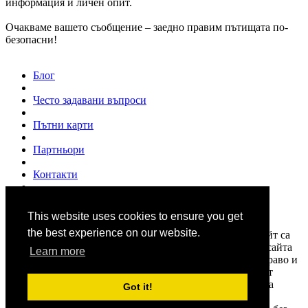
информация и личен опит.
Очакваме вашето съобщение – заедно правим пътищата по-
безопасни!
Блог
Често задавани въпроси
Пътни карти
Партньори
Контакти
За нас
This website uses cookies to ensure you get
© 2007 - 2026
www.shofior.com
. Всички права запазени.
the best experience on our website.
Всички текстове и изображения публикувани в този сайт са
собственост на "Шофьор.ком" и на всички цитирани в сайта
Learn more
източници, и са под закрила на "Закона за авторското право и
сродните им права". Информацията в сайта се набира от
различни източници. Shofior.com не носи отговорност за
Got it!
нейната достоверност и актуалност. Използването и