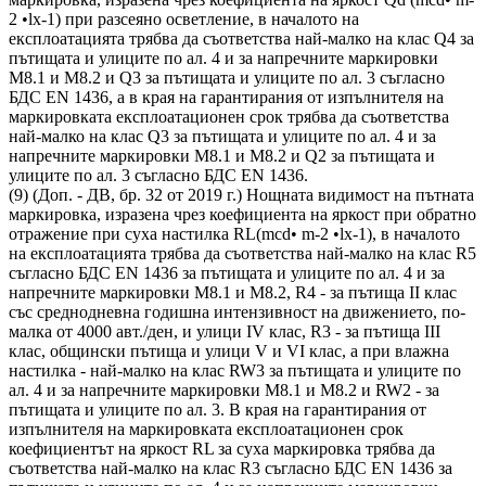
2 •lx-1) при разсеяно осветление, в началото на
експлоатацията трябва да съответства най-малко на клас Q4 за
пътищата и улиците по ал. 4 и за напречните маркировки
М8.1 и М8.2 и Q3 за пътищата и улиците по ал. 3 съгласно
БДС EN 1436, а в края на гарантирания от изпълнителя на
маркировката експлоатационен срок трябва да съответства
най-малко на клас Q3 за пътищата и улиците по ал. 4 и за
напречните маркировки М8.1 и М8.2 и Q2 за пътищата и
улиците по ал. 3 съгласно БДС EN 1436.
(9) (Доп. - ДВ, бр. 32 от 2019 г.) Нощната видимост на пътната
маркировка, изразена чрез коефициента на яркост при обратно
отражение при суха настилка RL(mcd• m-2 •lx-1), в началото
на експлоатацията трябва да съответства най-малко на клас R5
съгласно БДС EN 1436 за пътищата и улиците по ал. 4 и за
напречните маркировки М8.1 и М8.2, R4 - за пътища II клас
със среднодневна годишна интензивност на движението, по-
малка от 4000 авт./ден, и улици IV клас, R3 - за пътища III
клас, общински пътища и улици V и VI клас, а при влажна
настилка - най-малко на клас RW3 за пътищата и улиците по
ал. 4 и за напречните маркировки М8.1 и М8.2 и RW2 - за
пътищата и улиците по ал. 3. В края на гарантирания от
изпълнителя на маркировката експлоатационен срок
коефициентът на яркост RL за суха маркировка трябва да
съответства най-малко на клас R3 съгласно БДС EN 1436 за