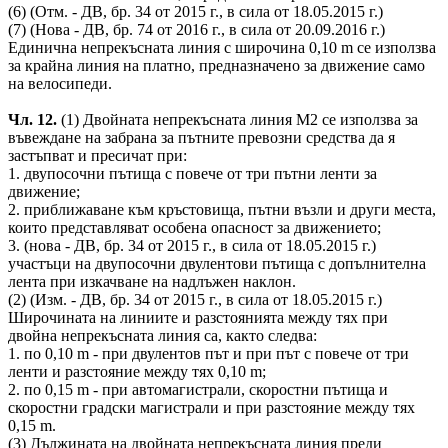
(6) (Отм. - ДВ, бр. 34 от 2015 г., в сила от 18.05.2015 г.)
(7) (Нова - ДВ, бр. 74 от 2016 г., в сила от 20.09.2016 г.)
Единична непрекъсната линия с широчина 0,10 m се използва
за крайна линия на платно, предназначено за движение само
на велосипеди.
Чл. 12.
(1) Двойната непрекъсната линия М2 се използва за
въвеждане на забрана за пътните превозни средства да я
застъпват и пресичат при:
1. двупосочни пътища с повече от три пътни ленти за
движение;
2. приближаване към кръстовища, пътни възли и други места,
които представляват особена опасност за движението;
3. (нова - ДВ, бр. 34 от 2015 г., в сила от 18.05.2015 г.)
участъци на двупосочни двулентови пътища с допълнителна
лента при изкачване на надлъжен наклон.
(2) (Изм. - ДВ, бр. 34 от 2015 г., в сила от 18.05.2015 г.)
Широчината на линиите и разстоянията между тях при
двойна непрекъсната линия са, както следва:
1. по 0,10 m - при двулентов път и при път с повече от три
ленти и разстояние между тях 0,10 m;
2. по 0,15 m - при автомагистрали, скоростни пътища и
скоростни градски магистрали и при разстояние между тях
0,15 m.
(3) Дължината на двойната непрекъсната линия преди