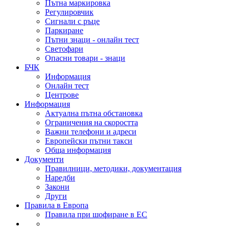
Пътна маркировка
Регулировчик
Сигнали с ръце
Паркиране
Пътни знаци - онлайн тест
Светофари
Опасни товари - знаци
БЧК
Информация
Онлайн тест
Центрове
Информация
Актуална пътна обстановка
Ограничения на скоростта
Важни телефони и адреси
Европейски пътни такси
Обща информация
Документи
Правилници, методики, документация
Наредби
Закони
Други
Правила в Европа
Правила при шофиране в ЕС