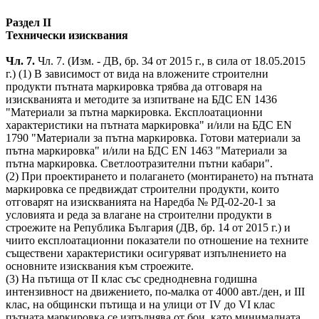
Раздел II
Технически изисквания
Чл. 7.
Чл. 7. (Изм. - ДВ, бр. 34 от 2015 г., в сила от 18.05.2015
г.) (1) В зависимост от вида на вложените строителни
продукти пътната маркировка трябва да отговаря на
изискванията и методите за изпитване на БДС EN 1436
"Материали за пътна маркировка. Експлоатационни
характеристики на пътната маркировка" и/или на БДС EN
1790 "Материали за пътна маркировка. Готови материали за
пътна маркировка" и/или на БДС EN 1463 "Материали за
пътна маркировка. Светлоотразителни пътни кабари".
(2) При проектирането и полагането (монтирането) на пътната
маркировка се предвиждат строителни продукти, които
отговарят на изискванията на Наредба № РД-02-20-1 за
условията и реда за влагане на строителни продукти в
строежите на Република България (ДВ, бр. 14 от 2015 г.) и
чиито експлоатационни показатели по отношение на техните
съществени характеристики осигуряват изпълнението на
основните изисквания към строежите.
(3) На пътища от II клас със среднодневна годишна
интензивност на движението, по-малка от 4000 авт./ден, и III
клас, на общински пътища и на улици от IV до VI клас
пътната маркировка се изпълнява от бои, като минималната