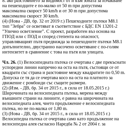
8. ако разстоянието за видимост от и към зоната за изчакване
на пешеходците е по-малко от 50 m при допустима
максимална скорост 50 km/h и от 30 m при допустима
максимална скорост 30 km/h.
(4) (Нова - ДВ, бр. 32 от 2019 г.) Пешеходните пътеки М8.1
тип "Зебра" се осветяват в съответствие с БДС EN 13201-2
"Улично осветление". С проект, разработен въз основа на
ГПОД или с ПОД и според степента на опасност,
управляващият пътя предвижда за пешеходните пътеки М8.1
допълнително, двустранно насочено осветяване с по-голям
интензитет в сравнение с това на пътя или улицата.
Чл. 26.
(1) Велосипедната пътека се очертава с две прекъснати
успоредни линии напречно на оста на пътя, състоящи се от
квадрати със страна и разстояние между квадратите по 0,50 m.
Допуска се тя да се очертава косо на оста на платното за
движение с ромбоиди със същите размери.
(2) (Изм. - ДВ, бр. 34 от 2015 г., в сила от 18.05.2015 г.)
Широчината на велосипедната пътека, мерена между
външните страни на линиите, е равна на широчината на
велосипедната алея, чието продължение е велосипедната
пътека, но не по-малка от 1,80 m.
(3) (Нова - ДВ, бр. 34 от 2015 г., в сила от 18.05.2015 г.)
Велосипедна пътека се очертава само като продължение на
велосипедна алея съгласно Наредба № 2 от 2004 г. за