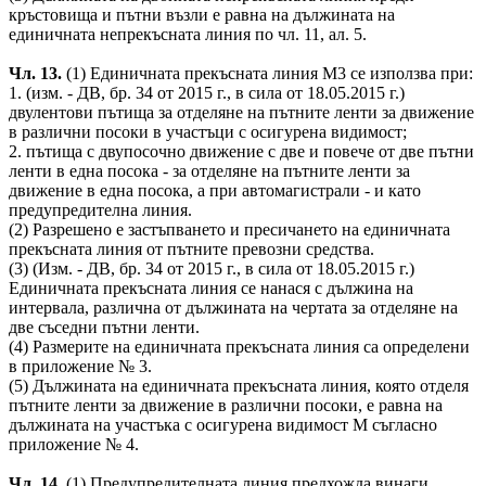
кръстовища и пътни възли е равна на дължината на
единичната непрекъсната линия по чл. 11, ал. 5.
Чл. 13.
(1) Единичната прекъсната линия М3 се използва при:
1. (изм. - ДВ, бр. 34 от 2015 г., в сила от 18.05.2015 г.)
двулентови пътища за отделяне на пътните ленти за движение
в различни посоки в участъци с осигурена видимост;
2. пътища с двупосочно движение с две и повече от две пътни
ленти в една посока - за отделяне на пътните ленти за
движение в една посока, а при автомагистрали - и като
предупредителна линия.
(2) Разрешено е застъпването и пресичането на единичната
прекъсната линия от пътните превозни средства.
(3) (Изм. - ДВ, бр. 34 от 2015 г., в сила от 18.05.2015 г.)
Единичната прекъсната линия се нанася с дължина на
интервала, различна от дължината на чертата за отделяне на
две съседни пътни ленти.
(4) Размерите на единичната прекъсната линия са определени
в приложение № 3.
(5) Дължината на единичната прекъсната линия, която отделя
пътните ленти за движение в различни посоки, е равна на
дължината на участъка с осигурена видимост M съгласно
приложение № 4.
Чл. 14.
(1) Предупредителната линия предхожда винаги