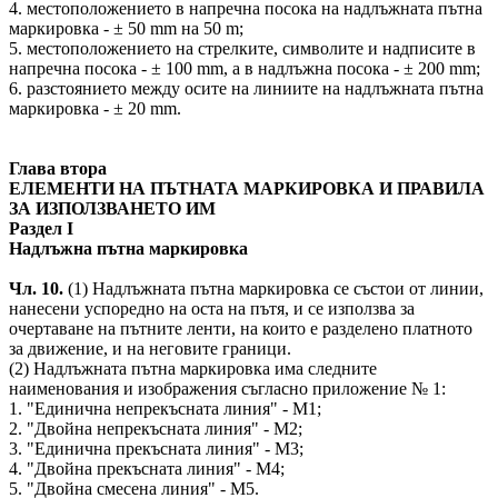
4. местоположението в напречна посока на надлъжната пътна
маркировка - ± 50 mm на 50 m;
5. местоположението на стрелките, символите и надписите в
напречна посока - ± 100 mm, а в надлъжна посока - ± 200 mm;
6. разстоянието между осите на линиите на надлъжната пътна
маркировка - ± 20 mm.
Глава втора
ЕЛЕМЕНТИ НА ПЪТНАТА МАРКИРОВКА И ПРАВИЛА
ЗА ИЗПОЛЗВАНЕТО ИМ
Раздел I
Надлъжна пътна маркировка
Чл. 10.
(1) Надлъжната пътна маркировка се състои от линии,
нанесени успоредно на оста на пътя, и се използва за
очертаване на пътните ленти, на които е разделено платното
за движение, и на неговите граници.
(2) Надлъжната пътна маркировка има следните
наименования и изображения съгласно приложение № 1:
1. "Единична непрекъсната линия" - М1;
2. "Двойна непрекъсната линия" - М2;
3. "Единична прекъсната линия" - М3;
4. "Двойна прекъсната линия" - М4;
5. "Двойна смесена линия" - М5.