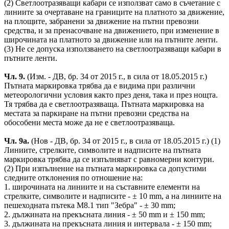
(2) Светлоотразяващи кабари се използват само в съчетание с
линиите за очертаване на границите на платното за движение,
на площите, забранени за движение на пътни превозни
средства, и за пренасочване на движението, при изменение в
широчината на платното за движение или на пътните ленти.
(3) Не се допуска използването на светлоотразяващи кабари в
пътните ленти.
Чл. 9.
(Изм. - ДВ, бр. 34 от 2015 г., в сила от 18.05.2015 г.)
Пътната маркировка трябва да е видима при различни
метеорологични условия както през деня, така и през нощта.
Тя трябва да е светлоотразяваща. Пътната маркировка на
местата за паркиране на пътни превозни средства на
обособени места може да не е светлоотразяваща.
Чл. 9а.
(Нов - ДВ, бр. 34 от 2015 г., в сила от 18.05.2015 г.) (1)
Линиите, стрелките, символите и надписите на пътната
маркировка трябва да се изпълняват с равномерни контури.
(2) При изпълнение на пътната маркировка са допустими
следните отклонения по отношение на:
1. широчината на линиите и на съставните елементи на
стрелките, символите и надписите - ± 10 mm, а на линиите на
пешеходната пътека М8.1 тип "Зебра" - ± 30 mm;
2. дължината на прекъсната линия - ± 50 mm и ± 150 mm;
3. дължината на прекъсната линия и интервала - ± 150 mm;