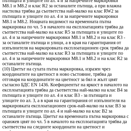
пътищата и улиците по ал. 4 и за напречните маркировки
М8.1 и М8.2 и клас R2 за останалите пътища, а при влажна
настилка трябва да съответства най-малко на клас RW2 за
пътищата и улиците по ал. 4 и за напречните маркировки
М8.1 и М8.2. Нощната видимост на временната пътна
маркировка по чл. 5 в началото на експлоатацията трябва да
съответства най-малко на клас R5 за пътищата и улиците по
ал. 4 и за напречните маркировки М8.1 и М8.2 и на клас R3 -
за останалите пътища и улици, а в края на гарантирания от
изпълнителя на маркировката експлоатационен срок трябва да
съответства най-малко на клас R3 за пътищата и улиците по
ал. 4 и за напречните маркировки М8.1 и М8.2 и на клас R2 за
останалите пътища.
(10) Цветът на сухата пътна маркировка, изразен чрез
координатите на цветност в ново състояние, трябва да
отговаря на координатите на цветност за бял и жълт цвят
съгласно БДС EN 1436. Коефициентът на яркост в началото на
експлоатацията трябва да съответства най-малко на клас В4 за
пътищата и улиците по ал. 4 и клас В3 - за пътищата и
улиците по ал. 3, а в края на гарантирания от изпълнителя на
маркировката експлоатационен срок-най-малко на клас В3 за
пътищата и улиците по ал. 4 и най-малко на клас В2 за
останалите пътища. Цветът на временната пътна маркировка с
оранжев цвят по чл. 5 в началото на експлоатацията трябва да
съответства на следните координати на цветност и