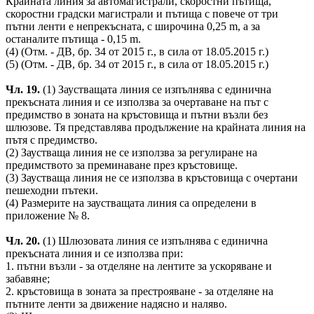
Крайната линия за автомагистрали, скоростни пътища,
скоростни градски магистрали и пътища с повече от три
пътни ленти е непрекъсната, с широчина 0,25 m, а за
останалите пътища - 0,15 m.
(4) (Отм. - ДВ, бр. 34 от 2015 г., в сила от 18.05.2015 г.)
(5) (Отм. - ДВ, бр. 34 от 2015 г., в сила от 18.05.2015 г.)
Чл. 19.
(1) Заустващата линия се изпълнява с единична
прекъсната линия и се използва за очертаване на път с
предимство в зоната на кръстовища и пътни възли без
шлюзове. Тя представлява продължение на крайната линия на
пътя с предимство.
(2) Заустваща линия не се използва за регулиране на
предимството за преминаване през кръстовище.
(3) Заустваща линия не се използва в кръстовища с очертани
пешеходни пътеки.
(4) Размерите на заустващата линия са определени в
приложение № 8.
Чл. 20.
(1) Шлюзовата линия се изпълнява с единична
прекъсната линия и се използва при:
1. пътни възли - за отделяне на лентите за ускоряване и
забавяне;
2. кръстовища в зоната за престрояване - за отделяне на
пътните ленти за движение надясно и наляво.