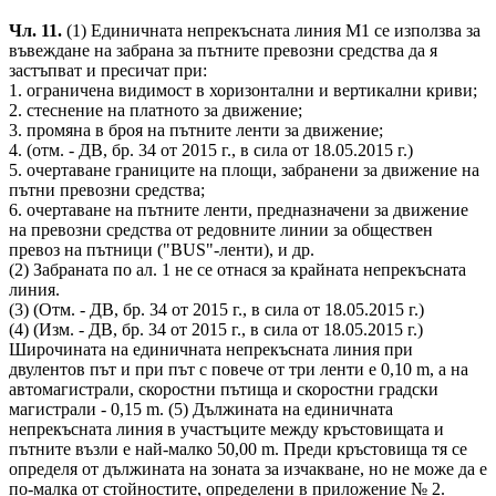
Чл. 11.
(1) Единичната непрекъсната линия М1 се използва за
въвеждане на забрана за пътните превозни средства да я
застъпват и пресичат при:
1. ограничена видимост в хоризонтални и вертикални криви;
2. стеснение на платното за движение;
3. промяна в броя на пътните ленти за движение;
4. (отм. - ДВ, бр. 34 от 2015 г., в сила от 18.05.2015 г.)
5. очертаване границите на площи, забранени за движение на
пътни превозни средства;
6. очертаване на пътните ленти, предназначени за движение
на превозни средства от редовните линии за обществен
превоз на пътници ("BUS"-ленти), и др.
(2) Забраната по ал. 1 не се отнася за крайната непрекъсната
линия.
(3) (Отм. - ДВ, бр. 34 от 2015 г., в сила от 18.05.2015 г.)
(4) (Изм. - ДВ, бр. 34 от 2015 г., в сила от 18.05.2015 г.)
Широчината на единичната непрекъсната линия при
двулентов път и при път с повече от три ленти е 0,10 m, а на
автомагистрали, скоростни пътища и скоростни градски
магистрали - 0,15 m. (5) Дължината на единичната
непрекъсната линия в участъците между кръстовищата и
пътните възли е най-малко 50,00 m. Преди кръстовища тя се
определя от дължината на зоната за изчакване, но не може да е
по-малка от стойностите, определени в приложение № 2.