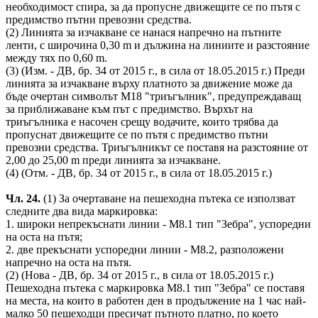
необходимост спира, за да пропусне движещите се по пътя с
предимство пътни превозни средства.
(2) Линията за изчакване се нанася напречно на пътните
ленти, с широчина 0,30 m и дължина на линиите и разстояние
между тях по 0,60 m.
(3) (Изм. - ДВ, бр. 34 от 2015 г., в сила от 18.05.2015 г.) Преди
линията за изчакване върху платното за движение може да
бъде очертан символът М18 "триъгълник", предупреждаващ
за приближаване към път с предимство. Върхът на
триъгълника е насочен срещу водачите, които трябва да
пропуснат движещите се по пътя с предимство пътни
превозни средства. Триъгълникът се поставя на разстояние от
2,00 до 25,00 m преди линията за изчакване.
(4) (Отм. - ДВ, бр. 34 от 2015 г., в сила от 18.05.2015 г.)
Чл. 24.
(1) За очертаване на пешеходна пътека се използват
следните два вида маркировка:
1. широки непрекъснати линии - М8.1 тип "Зебра", успоредни
на оста на пътя;
2. две прекъснати успоредни линии - М8.2, разположени
напречно на оста на пътя.
(2) (Нова - ДВ, бр. 34 от 2015 г., в сила от 18.05.2015 г.)
Пешеходна пътека с маркировка М8.1 тип "Зебра" се поставя
на места, на които в работен ден в продължение на 1 час най-
малко 50 пешеходци пресичат пътното платно, по което