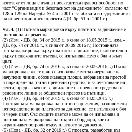
изготвят от лица с пълна проектантска правоспособност по
част "Организация и безопасност на движението" съгласно чл.
128 и 129 на Наредба № 4 от 2001 г. за обхвата и съдържанието
на инвестиционните проекти (ДВ, бр. 51 от 2001 г.).
Чл. 4.
(1) Пътната маркировка върху платното за движение е
постоянна и временна.
(2) (Изм. - ДВ, бр. 34 от 2015 г., в сила от 18.05.2015 г., изм. -
ДВ, бр. 74 от 2016 г., в сила от 20.09.2016 г.) Постоянната
пътна маркировка върху платното за движение, включително
върху пешеходните пътеки, се изпълнява само с бял и жълт
цвят.
(3) (Изм. - ДВ, бр. 74 от 2016 г., в сила от 20.09.2016 г.) Пътна
маркировка с жълт цвят се използва само за очертаване на
начупени линии, обозначаващи площи, забранени за престой
и паркиране на пътни превозни средства, и за очертаване на
ленти, предназначени за движение на превозни средства от
редовните линии за обществен превоз на пътници.
(4) (Изм. - ДВ, бр. 34 от 2015 г., в сила от 18.05.2015 г.)
Постоянната маркировка на пътни съоръжения, разположени
непосредствено до платното за движение, се изпълнява с бял
и черен цвят. Със същите цветове може да се изпълнява и
постоянната маркировка на открити бордюри, които
ограничават острови върху платното за движение.
(5) (Нова - ДВ, бр. 32 от 2019 г.) С проекта, разработен въз