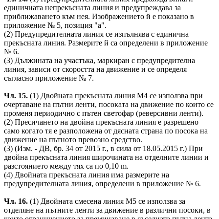
единичната непрекъсната линия и предупреждава за
приближаването към нея. Изображението й е показано в
приложение № 5, позиция "а".
(2) Предупредителната линия се изпълнява с единична
прекъсната линия. Размерите й са определени в приложение
№ 6.
(3) Дължината на участъка, маркиран с предупредителна
линия, зависи от скоростта на движение и се определя
съгласно приложение № 7.
Чл. 15.
(1) Двойната прекъсната линия М4 се използва при
очертаване на пътни ленти, посоката на движение по които се
променя периодично с пътен светофар (реверсивни ленти).
(2) Пресичането на двойна прекъсната линия е разрешено
само когато тя е разположена от дясната страна по посока на
движение на пътното превозно средство.
(3) (Изм. - ДВ, бр. 34 от 2015 г., в сила от 18.05.2015 г.) При
двойна прекъсната линия широчината на отделните линии и
разстоянието между тях са по 0,10 m.
(4) Двойната прекъсната линия има размерите на
предупредителната линия, определени в приложение № 6.
Чл. 16.
(1) Двойната смесена линия М5 се използва за
отделяне на пътните ленти за движение в различни посоки, в
които ограничението за преминаване в съседната пътна лента