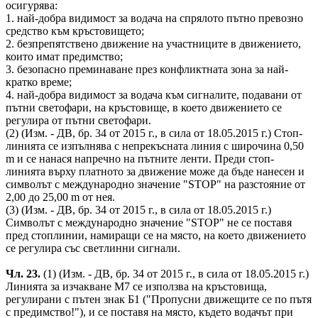
осигурява:
1. най-добра видимост за водача на спрялото пътно превозно
средство към кръстовището;
2. безпрепятствено движение на участниците в движението,
които имат предимство;
3. безопасно преминаване през конфликтната зона за най-
кратко време;
4. най-добра видимост за водача към сигналите, подавани от
пътни светофари, на кръстовище, в което движението се
регулира от пътни светофари.
(2) (Изм. - ДВ, бр. 34 от 2015 г., в сила от 18.05.2015 г.) Стоп-
линията се изпълнява с непрекъсната линия с широчина 0,50
m и се нанася напречно на пътните ленти. Преди стоп-
линията върху платното за движение може да бъде нанесен и
символът с международно значение "STOP" на разстояние от
2,00 до 25,00 m от нея.
(3) (Изм. - ДВ, бр. 34 от 2015 г., в сила от 18.05.2015 г.)
Символът с международно значение "STOP" не се поставя
пред стоплинии, намиращи се на място, на което движението
се регулира със светлинни сигнали.
Чл. 23.
(1) (Изм. - ДВ, бр. 34 от 2015 г., в сила от 18.05.2015 г.)
Линията за изчакване М7 се използва на кръстовища,
регулирани с пътен знак Б1 ("Пропусни движещите се по пътя
с предимство!"), и се поставя на място, където водачът при