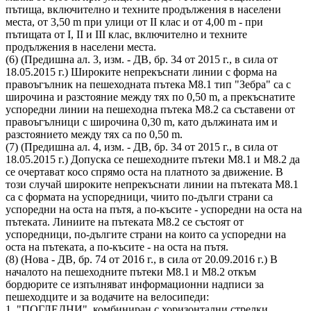
пътища, включително и техните продължения в населени
места, от 3,50 m при улици от II клас и от 4,00 m - при
пътищата от I, II и III клас, включително и техните
продължения в населени места.
(6) (Предишна ал. 3, изм. - ДВ, бр. 34 от 2015 г., в сила от
18.05.2015 г.) Широките непрекъснати линии с форма на
правоъгълник на пешеходната пътека М8.1 тип "Зебра" са с
широчина и разстояние между тях по 0,50 m, а прекъснатите
успоредни линии на пешеходна пътека М8.2 са съставени от
правоъгълници с широчина 0,30 m, като дължината им и
разстоянието между тях са по 0,50 m.
(7) (Предишна ал. 4, изм. - ДВ, бр. 34 от 2015 г., в сила от
18.05.2015 г.) Допуска се пешеходните пътеки М8.1 и М8.2 да
се очертават косо спрямо оста на платното за движение. В
този случай широките непрекъснати линии на пътеката М8.1
са с формата на успоредници, чиито по-дълги страни са
успоредни на оста на пътя, а по-късите - успоредни на оста на
пътеката. Линиите на пътеката М8.2 се състоят от
успоредници, по-дългите страни на които са успоредни на
оста на пътеката, а по-късите - на оста на пътя.
(8) (Нова - ДВ, бр. 74 от 2016 г., в сила от 20.09.2016 г.) В
началото на пешеходните пътеки М8.1 и М8.2 откъм
бордюрите се изпълняват информационни надписи за
пешеходците и за водачите на велосипеди:
1. "ПОГЛЕДНИ", комбиниран с хоризонтални стрелки,