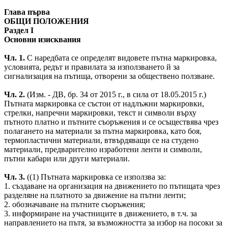
Глава първа
ОБЩИ ПОЛОЖЕНИЯ
Раздел I
Основни изисквания
Чл. 1.
С наредбата се определят видовете пътна маркировка,
условията, редът и правилата за използването й за
сигнализация на пътища, отворени за обществено ползване.
Чл. 2.
(Изм. - ДВ, бр. 34 от 2015 г., в сила от 18.05.2015 г.)
Пътната маркировка се състои от надлъжни маркировки,
стрелки, напречни маркировки, текст и символи върху
пътното платно и пътните съоръжения и се осъществява чрез
полагането на материали за пътна маркировка, като боя,
термопластични материали, втвърдяващи се на студено
материали, предварително изработени ленти и символи,
пътни кабари или други материали.
Чл. 3.
((1) Пътната маркировка се използва за:
1. създаване на организация на движението по пътищата чрез
разделяне на платното за движение на пътни ленти;
2. обозначаване на пътните съоръжения;
3. информиране на участниците в движението, в т.ч. за
направлението на пътя, за възможността за избор на посоки за