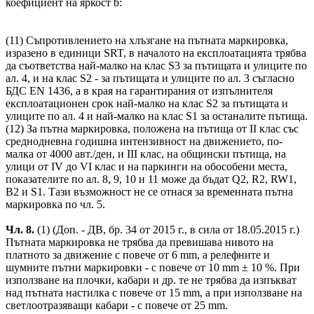
коефициент на яркост b:
(11) Съпротивлението на хлъзгане на пътната маркировка,
изразено в единици SRT, в началото на експлоатацията трябва
да съответства най-малко на клас S3 за пътищата и улиците по
ал. 4, и на клас S2 - за пътищата и улиците по ал. 3 съгласно
БДС EN 1436, а в края на гарантирания от изпълнителя
експлоатационен срок най-малко на клас S2 за пътищата и
улиците по ал. 4 и най-малко на клас S1 за останалите пътища.
(12) За пътна маркировка, положена на пътища от II клас със
среднодневна годишна интензивност на движението, по-
малка от 4000 авт./ден, и III клас, на общински пътища, на
улици от IV до VI клас и на паркинги на обособени места,
показателите по ал. 8, 9, 10 и 11 може да бъдат Q2, R2, RW1,
В2 и S1. Тази възможност не се отнася за временната пътна
маркировка по чл. 5.
Чл. 8.
(1) (Доп. - ДВ, бр. 34 от 2015 г., в сила от 18.05.2015 г.)
Пътната маркировка не трябва да превишава нивото на
платното за движение с повече от 6 mm, а релефните и
шумните пътни маркировки - с повече от 10 mm ± 10 %. При
използване на плочки, кабари и др. те не трябва да изпъкват
над пътната настилка с повече от 15 mm, а при използване на
светлоотразяващи кабари - с повече от 25 mm.