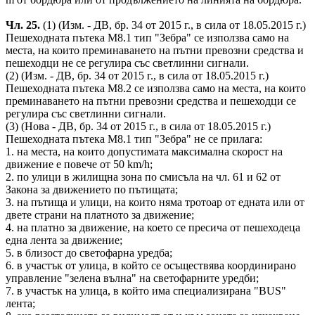
Чл. 25.
(1) (Изм. - ДВ, бр. 34 от 2015 г., в сила от 18.05.2015 г.)
Пешеходната пътека М8.1 тип "Зебра" се използва само на
места, на които преминаването на пътни превозни средства и
пешеходци не се регулира със светлинни сигнали.
(2) (Изм. - ДВ, бр. 34 от 2015 г., в сила от 18.05.2015 г.)
Пешеходната пътека М8.2 се използва само на места, на които
преминаването на пътни превозни средства и пешеходци се
регулира със светлинни сигнали.
(3) (Нова - ДВ, бр. 34 от 2015 г., в сила от 18.05.2015 г.)
Пешеходната пътека М8.1 тип "Зебра" не се прилага:
1. на места, на които допустимата максимална скорост на
движение е повече от 50 km/h;
2. по улици в жилищна зона по смисъла на чл. 61 и 62 от
Закона за движението по пътищата;
3. на пътища и улици, на които няма тротоар от едната или от
двете страни на платното за движение;
4. на платно за движение, на което се пресича от пешеходеца
една лента за движение;
5. в близост до светофарна уредба;
6. в участък от улица, в който се осъществява координирано
управление "зелена вълна" на светофарните уредби;
7. в участък на улица, в който има специализирана "BUS"
лента;