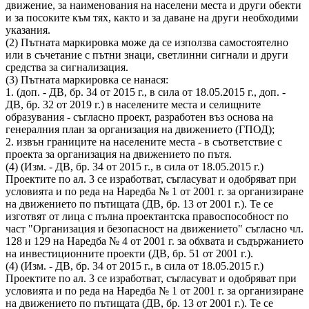
движение, за наименования на населени места и други обекти
и за посоките към тях, както и за даване на други необходими
указания.
(2) Пътната маркировка може да се използва самостоятелно
или в съчетание с пътни знаци, светлинни сигнали и други
средства за сигнализация.
(3) Пътната маркировка се нанася:
1. (доп. - ДВ, бр. 34 от 2015 г., в сила от 18.05.2015 г., доп. -
ДВ, бр. 32 от 2019 г.) в населените места и селищните
образувания - съгласно проект, разработен въз основа на
генералния план за организация на движението (ГПОД);
2. извън границите на населените места - в съответствие с
проекта за организация на движението по пътя.
(4) (Изм. - ДВ, бр. 34 от 2015 г., в сила от 18.05.2015 г.)
Проектите по ал. 3 се изработват, съгласуват и одобряват при
условията и по реда на Наредба № 1 от 2001 г. за организиране
на движението по пътищата (ДВ, бр. 13 от 2001 г.). Те се
изготвят от лица с пълна проектантска правоспособност по
част "Организация и безопасност на движението" съгласно чл.
128 и 129 на Наредба № 4 от 2001 г. за обхвата и съдържанието
на инвестиционните проекти (ДВ, бр. 51 от 2001 г.).
(4) (Изм. - ДВ, бр. 34 от 2015 г., в сила от 18.05.2015 г.)
Проектите по ал. 3 се изработват, съгласуват и одобряват при
условията и по реда на Наредба № 1 от 2001 г. за организиране
на движението по пътищата (ДВ, бр. 13 от 2001 г.). Те се