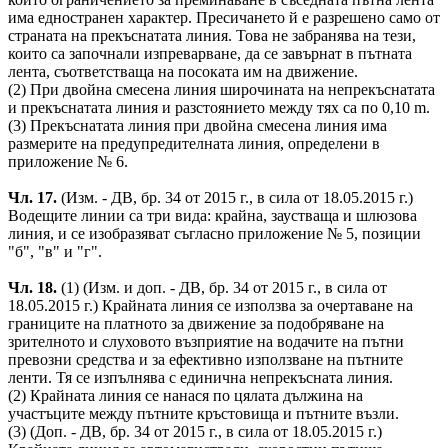
има едностранен характер. Пресичането й е разрешено само от
страната на прекъснатата линия. Това не забранява на тези,
които са започнали изпреварване, да се завърнат в пътната
лента, съответстваща на посоката им на движение.
(2) При двойна смесена линия широчината на непрекъснатата
и прекъснатата линия и разстоянието между тях са по 0,10 m.
(3) Прекъснатата линия при двойна смесена линия има
размерите на предупредителната линия, определени в
приложение № 6.
Чл. 17.
(Изм. - ДВ, бр. 34 от 2015 г., в сила от 18.05.2015 г.)
Водещите линии са три вида: крайна, заустваща и шлюзова
линия, и се изобразяват съгласно приложение № 5, позиции
"б", "в" и "г".
Чл. 18.
(1) (Изм. и доп. - ДВ, бр. 34 от 2015 г., в сила от
18.05.2015 г.) Крайната линия се използва за очертаване на
границите на платното за движение за подобряване на
зрителното и слуховото възприятие на водачите на пътни
превозни средства и за ефективно използване на пътните
ленти. Тя се изпълнява с единична непрекъсната линия.
(2) Крайната линия се нанася по цялата дължина на
участъците между пътните кръстовища и пътните възли.
(3) (Доп. - ДВ, бр. 34 от 2015 г., в сила от 18.05.2015 г.)