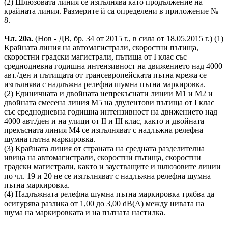
(2) Шлюзовата линия се изпълнява като продължение на
крайната линия. Размерите й са определени в приложение №
8.
Чл. 20а.
(Нов - ДВ, бр. 34 от 2015 г., в сила от 18.05.2015 г.) (1)
Крайната линия на автомагистрали, скоростни пътища,
скоростни градски магистрали, пътища от I клас със
среднодневна годишна интензивност на движението над 4000
авт./ден и пътищата от трансевропейската пътна мрежа се
изпълнява с надлъжна релефна шумна пътна маркировка.
(2) Единичната и двойната непрекъснати линии М1 и М2 и
двойната смесена линия М5 на двулентови пътища от I клас
със среднодневна годишна интензивност на движението над
4000 авт./ден и на улици от II и III клас, както и двойната
прекъсната линия М4 се изпълняват с надлъжна релефна
шумна пътна маркировка.
(3) Крайната линия от страната на средната разделителна
ивица на автомагистрали, скоростни пътища, скоростни
градски магистрали, както и заустващите и шлюзовите линии
по чл. 19 и 20 не се изпълняват с надлъжна релефна шумна
пътна маркировка.
(4) Надлъжната релефна шумна пътна маркировка трябва да
осигурява разлика от 1,00 до 3,00 dB(A) между нивата на
шума на маркировката и на пътната настилка.