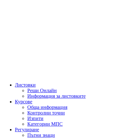
Листовки
Реши Онлайн
Информация за листовките
Курсове
Обща информация
Контролни точни
Изпити
Категории МПС
Регулиране
Пътни знаци