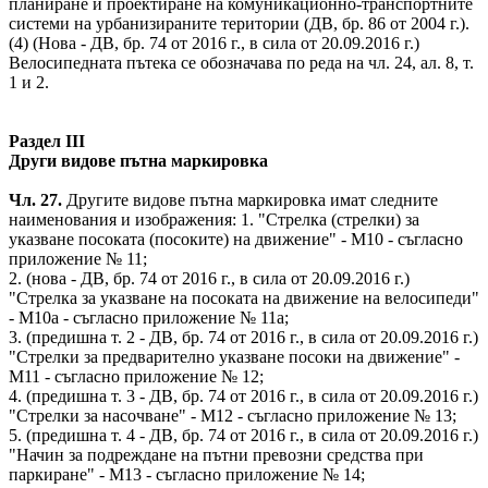
планиране и проектиране на комуникационно-транспортните
системи на урбанизираните територии (ДВ, бр. 86 от 2004 г.).
(4) (Нова - ДВ, бр. 74 от 2016 г., в сила от 20.09.2016 г.)
Велосипедната пътека се обозначава по реда на чл. 24, ал. 8, т.
1 и 2.
Раздел III
Други видове пътна маркировка
Чл. 27.
Другите видове пътна маркировка имат следните
наименования и изображения: 1. "Стрелка (стрелки) за
указване посоката (посоките) на движение" - М10 - съгласно
приложение № 11;
2. (нова - ДВ, бр. 74 от 2016 г., в сила от 20.09.2016 г.)
"Стрелка за указване на посоката на движение на велосипеди"
- М10а - съгласно приложение № 11а;
3. (предишна т. 2 - ДВ, бр. 74 от 2016 г., в сила от 20.09.2016 г.)
"Стрелки за предварително указване посоки на движение" -
М11 - съгласно приложение № 12;
4. (предишна т. 3 - ДВ, бр. 74 от 2016 г., в сила от 20.09.2016 г.)
"Стрелки за насочване" - М12 - съгласно приложение № 13;
5. (предишна т. 4 - ДВ, бр. 74 от 2016 г., в сила от 20.09.2016 г.)
"Начин за подреждане на пътни превозни средства при
паркиране" - М13 - съгласно приложение № 14;