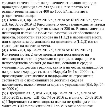
средната интензивност на движението за същия период в
приведени единици е от 200 до 600 Е/h за платно без
разделителна ивица и от 400 до 1000 Е/h за платно с
разделителна ивица.
(3) (Нова - ДВ, бр. 34 от 2015 г., в сила от 18.05.2015 г., доп. -
ДВ, бр. 32 от 2019 г.) Разстоянието между пешеходните пътеки
се препоръчва да не бъде по-малко от 250 m. Разполагането на
пешеходни пътеки на по-малки разстояния се обосновава с
проекта, разработен въз основа на ГПОД в населените места,
или с проекта за организация на движението (ПОД) извън
границите на населени места.
(4) (Нова - ДВ, бр. 34 от 2015 г., в сила от 18.05.2015 г.)
Критерият по ал. 2 не се прилага при поставянето на
пешеходни пътеки на участъци от улици, намиращи се в
непосредствена близост до начални, основни и средни
училища и до детски градини, както и на места, намиращи се
на достъпен маршрут съгласно Наредба № 4 от 2009 г. за
проектиране, изпълнение и поддържане на строежите в
съответствие с изискванията за достъпна среда за
населението, включително за хората с увреждания (ДВ, бр. 54
от 2009 г.).
(5) (Предишна ал. 2, изм. - ДВ, бр. 34 от 2015 г., в сила от
18.05.2015 г., изм. - ДВ, бр. 74 от 2016 г., в сила от 20.09.2016
г.) Широчината на пешеходната пътека не трябва да е по-
малка от 3,00 m при улици от III до VI клас и общински