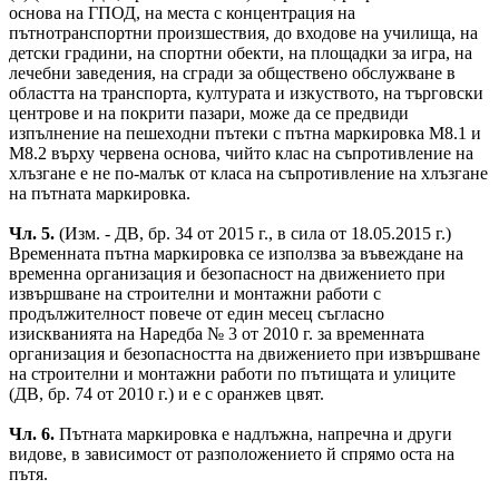
основа на ГПОД, на места с концентрация на
пътнотранспортни произшествия, до входове на училища, на
детски градини, на спортни обекти, на площадки за игра, на
лечебни заведения, на сгради за обществено обслужване в
областта на транспорта, културата и изкуството, на търговски
центрове и на покрити пазари, може да се предвиди
изпълнение на пешеходни пътеки с пътна маркировка М8.1 и
М8.2 върху червена основа, чийто клас на съпротивление на
хлъзгане е не по-малък от класа на съпротивление на хлъзгане
на пътната маркировка.
Чл. 5.
(Изм. - ДВ, бр. 34 от 2015 г., в сила от 18.05.2015 г.)
Временната пътна маркировка се използва за въвеждане на
временна организация и безопасност на движението при
извършване на строителни и монтажни работи с
продължителност повече от един месец съгласно
изискванията на Наредба № 3 от 2010 г. за временната
организация и безопасността на движението при извършване
на строителни и монтажни работи по пътищата и улиците
(ДВ, бр. 74 от 2010 г.) и е с оранжев цвят.
Чл. 6.
Пътната маркировка е надлъжна, напречна и други
видове, в зависимост от разположението й спрямо оста на
пътя.