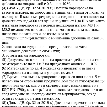
дебелина на мокрия слой е 0,3 mm ± 10 %.
(4) (Изм. - ДВ, бр. 32 от 2019 г.) Пътната маркировка на
автомагистрали, на скоростни пътища, на пътища от I клас, на
пътища от II клас със среднодневна годишна интензивност на
движението над 4000 авт./ден и на улици от I до III клас, както
и пътната маркировка за всички пешеходни пътеки М8.1 и
М8.2 независимо от класа на пътя, когато пътната настилка
позволява полагането и, се изпълнява от:
1. студени шприц-пластици с минимална дебелина на слоя 0,6
mm;
2. полагани на студено или горещо пластични маси с
минимална дебелина на слоя 2 mm;
3. готови пътни маркировки.
(5) Допустимото отклонение на проектната дебелина на слоя
от материалите по т. 1 и 2 на предходната алинея е ± 10 %.
(6) Материалите по ал. 4 може да се използват и за пътна
маркировка на пътищата и улиците по ал. 3.
(7) Временната пътна маркировка с оранжев цвят по чл. 5 се
изпълнява от строителни продукти (бои със светлоотразяващи
перли или лента, която е в съответствие с изискванията на
БДС EN 1790), които трябва да позволяват отстраняването им
след отпадане на необходимостта от маркировката, без да
остават следи по пътната настилка.
(8) (Доп. - ДВ, бр. 32 от 2019 г.) Дневната видимост на пътната
маркировка, изразена чрез коефициента на яркост Qd (mcd• m-