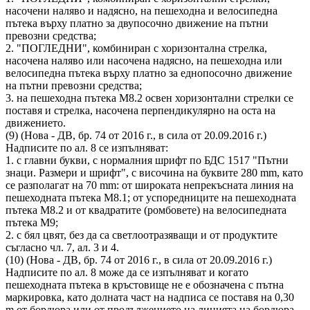
насочени наляво и надясно, на пешеходна и велосипедна
пътека върху платно за двупосочно движение на пътни
превозни средства;
2. "ПОГЛЕДНИ", комбиниран с хоризонтална стрелка,
насочена наляво или насочена надясно, на пешеходна или
велосипедна пътека върху платно за еднопосочно движение
на пътни превозни средства;
3. на пешеходна пътека М8.2 освен хоризонтални стрелки се
поставя и стрелка, насочена перпендикулярно на оста на
движението.
(9) (Нова - ДВ, бр. 74 от 2016 г., в сила от 20.09.2016 г.)
Надписите по ал. 8 се изпълняват:
1. с главни букви, с нормалния шрифт по БДС 1517 "Пътни
знаци. Размери и шрифт", с височина на буквите 280 mm, като
се разполагат на 70 mm: от широката непрекъсната линия на
пешеходната пътека М8.1; от успоредниците на пешеходната
пътека М8.2 и от квадратите (ромбовете) на велосипедната
пътека М9;
2. с бял цвят, без да са светлоотразяващи и от продуктите
съгласно чл. 7, ал. 3 и 4.
(10) (Нова - ДВ, бр. 74 от 2016 г., в сила от 20.09.2016 г.)
Надписите по ал. 8 може да се изпълняват и когато
пешеходната пътека в кръстовище не е обозначена с пътна
маркировка, като долната част на надписа се поставя на 0,30
m от бордюра или от продължението на линията на бордюра.