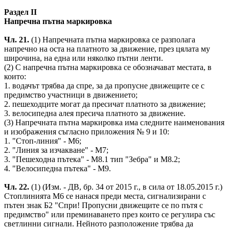
Раздел II
Напречна пътна маркировка
Чл. 21.
(1) Напречната пътна маркировка се разполага
напречно на оста на платното за движение, през цялата му
широчина, на една или няколко пътни ленти.
(2) С напречна пътна маркировка се обозначават местата, в
които:
1. водачът трябва да спре, за да пропусне движещите се с
предимство участници в движението;
2. пешеходците могат да пресичат платното за движение;
3. велосипедна алея пресича платното за движение.
(3) Напречната пътна маркировка има следните наименования
и изображения съгласно приложения № 9 и 10:
1. "Стоп-линия" - М6;
2. "Линия за изчакване" - М7;
3. "Пешеходна пътека" - М8.1 тип "Зебра" и М8.2;
4. "Велосипедна пътека" - М9.
Чл. 22.
(1) (Изм. - ДВ, бр. 34 от 2015 г., в сила от 18.05.2015 г.)
Стоплинията М6 се нанася преди места, сигнализирани с
пътен знак Б2 "Спри! Пропусни движещите се по пътя с
предимство" или преминаването през които се регулира със
светлинни сигнали. Нейното разположение трябва да