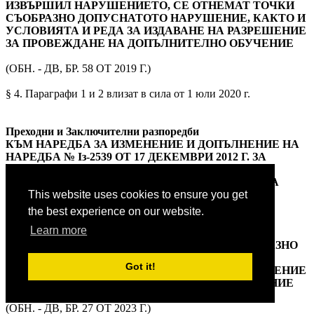
ИЗВЪРШИЛ НАРУШЕНИЕТО, СЕ ОТНЕМАТ ТОЧКИ
СЪОБРАЗНО ДОПУСНАТОТО НАРУШЕНИЕ, КАКТО И
УСЛОВИЯТА И РЕДА ЗА ИЗДАВАНЕ НА РАЗРЕШЕНИЕ
ЗА ПРОВЕЖДАНЕ НА ДОПЪЛНИТЕЛНО ОБУЧЕНИЕ
(ОБН. - ДВ, БР. 58 ОТ 2019 Г.)
§ 4. Параграфи 1 и 2 влизат в сила от 1 юли 2020 г.
Преходни и Заключителни разпоредби
КЪМ НАРЕДБА ЗА ИЗМЕНЕНИЕ И ДОПЪЛНЕНИЕ НА
НАРЕДБА № Із-2539 ОТ 17 ДЕКЕМВРИ 2012 Г. ЗА
ОПРЕДЕЛЯНЕ МАКСИМАЛНИЯ РАЗМЕР НА
КОНТРОЛНИТЕ ТОЧКИ, УСЛОВИЯТА И РЕДА ЗА
ОТНЕМАНЕТО И ВЪЗСТАНОВЯВАНЕТО ИМ,
This website uses cookies to ensure you get
СПИСЪКА НА НАРУШЕНИЯТА, ПРИ
the best experience on our website.
ИЗВЪРШВАНЕТО НА КОИТО ОТ НАЛИЧНИТЕ
Learn more
КОНТРОЛНИ ТОЧКИ НА ВОДАЧА, ИЗВЪРШИЛ
НАРУШЕНИЕТО, СЕ ОТНЕМАТ ТОЧКИ СЪОБРАЗНО
ДОПУСНАТОТО НАРУШЕНИЕ, КАКТО И
Got it!
УСЛОВИЯТА И РЕДА ЗА ИЗДАВАНЕ НА РАЗРЕШЕНИЕ
ЗА ПРОВЕЖДАНЕ НА ДОПЪЛНИТЕЛНО ОБУЧЕНИЕ
(ОБН. - ДВ, БР. 27 ОТ 2023 Г.)