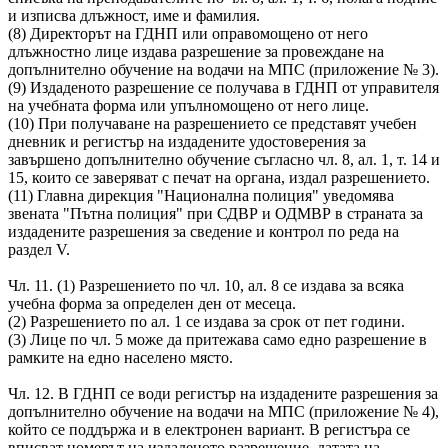
и изписва длъжност, име и фамилия.
(8) Директорът на ГДНП или оправомощено от него
длъжностно лице издава разрешение за провеждане на
допълнително обучение на водачи на МПС (приложение № 3).
(9) Издаденото разрешение се получава в ГДНП от управителя
на учебната форма или упълномощено от него лице.
(10) При получаване на разрешението се представят учебен
дневник и регистър на издадените удостоверения за
завършено допълнително обучение съгласно чл. 8, ал. 1, т. 14 и
15, които се заверяват с печат на органа, издал разрешението.
(11) Главна дирекция "Национална полиция" уведомява
звената "Пътна полиция" при СДВР и ОДМВР в страната за
издадените разрешения за сведение и контрол по реда на
раздел V.
Чл. 11. (1) Разрешението по чл. 10, ал. 8 се издава за всяка
учебна форма за определен ден от месеца.
(2) Разрешението по ал. 1 се издава за срок от пет години.
(3) Лице по чл. 5 може да притежава само едно разрешение в
рамките на едно населено място.
Чл. 12. В ГДНП се води регистър на издадените разрешения за
допълнително обучение на водачи на МПС (приложение № 4),
който се поддържа и в електронен вариант. В регистъра се
вписват номерът на издаденото разрешение, датата на