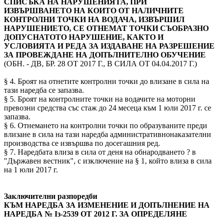
СПИСЪКА НА НАРУШЕНИЯТА, ПРИ
ИЗВЪРШВАНЕТО НА КОИТО ОТ НАЛИЧНИТЕ
КОНТРОЛНИ ТОЧКИ НА ВОДАЧА, ИЗВЪРШИЛ
НАРУШЕНИЕТО, СЕ ОТНЕМАТ ТОЧКИ СЪОБРАЗНО
ДОПУСНАТОТО НАРУШЕНИЕ, КАКТО И
УСЛОВИЯТА И РЕДА ЗА ИЗДАВАНЕ НА РАЗРЕШЕНИЕ
ЗА ПРОВЕЖДАНЕ НА ДОПЪЛНИТЕЛНО ОБУЧЕНИЕ
(ОБН. - ДВ, БР. 28 ОТ 2017 Г., В СИЛА ОТ 04.04.2017 Г.)
§ 4. Броят на отнетите контролни точки до влизане в сила на
тази наредба се запазва.
§ 5. Броят на контролните точки на водачите на моторни
превозни средства със стаж до 24 месеца към 1 юли 2017 г. се
запазва.
§ 6. Отнемането на контролни точки по образуваните преди
влизане в сила на тази наредба административнонаказателни
производства се извършва по досегашния ред.
§ 7. Наредбата влиза в сила от деня на обнародването ? в
"Държавен вестник", с изключение на § 1, който влиза в сила
на 1 юли 2017 г.
Заключителни разпоредби
КЪМ НАРЕДБА ЗА ИЗМЕНЕНИЕ И ДОПЪЛНЕНИЕ НА
НАРЕДБА № Із-2539 ОТ 2012 Г. ЗА ОПРЕДЕЛЯНЕ