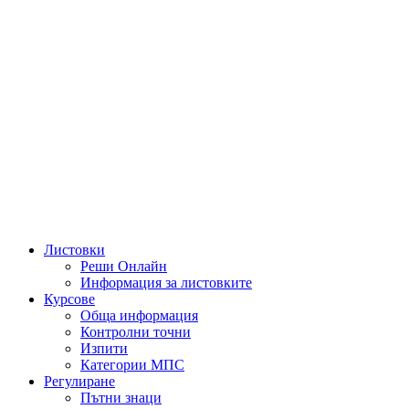
Листовки
Реши Онлайн
Информация за листовките
Курсове
Обща информация
Контролни точни
Изпити
Категории МПС
Регулиране
Пътни знаци