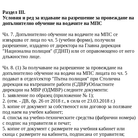
Раздел III.
Условия и ред за издаване на разрешение за провеждане на
допълнително обучение на водачите на МПС
Чл. 7. Допълнително обучение на водачите на МПС се
извършва от лица по чл. 5 (учебни форми), получили
разрешение, издадено от директора на Главна дирекция
"Национална полиция" (ГДНП) или от оправомощено от него
длъжностно лице.
Чл. 8. (1) За получаване на разрешение за провеждане на
допълнително обучение на водачи на МПС лицата по чл. 5
подават в отдел/сектор "Пътна полиция" при Столична
дирекция на вътрешните работи (СДВР)/Областните
дирекции на МВР (ОДМВР) следните документи:
1. заявление по образец (приложение № 1);
2. (отм. - ДВ, бр. 26 от 2018 г., в сила от 23.03.2018 г.)
3. копие от документ за собственост или договор за ползване
под наем на учебен кабинет;
4. списък на учебно-техническите средства (фабрични номера)
с подпис на управителя и печат;
5. копие от документ с размерите на учебния кабинет или
скица с размерите на кабинета, подписана от управителя;