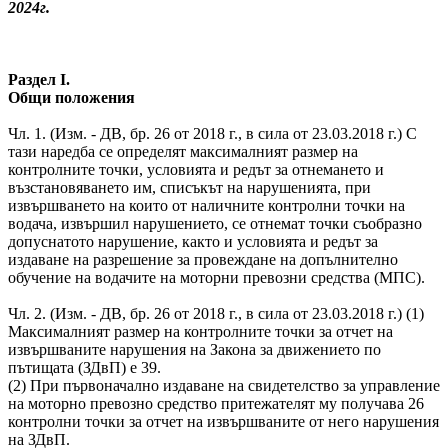
2024г.
Раздел I.
Общи положения
Чл. 1. (Изм. - ДВ, бр. 26 от 2018 г., в сила от 23.03.2018 г.) С
тази наредба се определят максималният размер на
контролните точки, условията и редът за отнемането и
възстановяването им, списъкът на нарушенията, при
извършването на които от наличните контролни точки на
водача, извършил нарушението, се отнемат точки съобразно
допуснатото нарушение, както и условията и редът за
издаване на разрешение за провеждане на допълнително
обучение на водачите на моторни превозни средства (МПС).
Чл. 2. (Изм. - ДВ, бр. 26 от 2018 г., в сила от 23.03.2018 г.) (1)
Максималният размер на контролните точки за отчет на
извършваните нарушения на Закона за движението по
пътищата (ЗДвП) е 39.
(2) При първоначално издаване на свидетелство за управление
на моторно превозно средство притежателят му получава 26
контролни точки за отчет на извършваните от него нарушения
на ЗДвП.