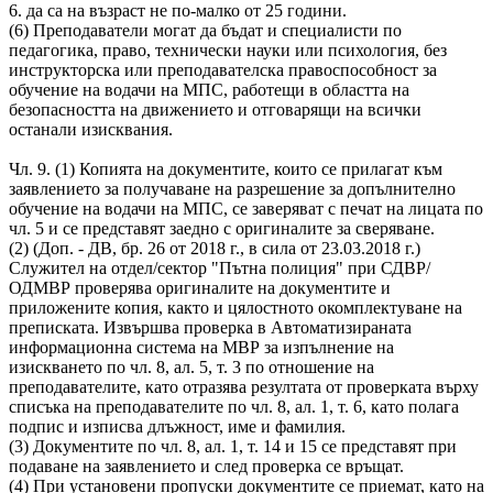
6. да са на възраст не по-малко от 25 години.
(6) Преподаватели могат да бъдат и специалисти по
педагогика, право, технически науки или психология, без
инструкторска или преподавателска правоспособност за
обучение на водачи на МПС, работещи в областта на
безопасността на движението и отговарящи на всички
останали изисквания.
Чл. 9. (1) Копията на документите, които се прилагат към
заявлението за получаване на разрешение за допълнително
обучение на водачи на МПС, се заверяват с печат на лицата по
чл. 5 и се представят заедно с оригиналите за сверяване.
(2) (Доп. - ДВ, бр. 26 от 2018 г., в сила от 23.03.2018 г.)
Служител на отдел/сектор "Пътна полиция" при СДВР/
ОДМВР проверява оригиналите на документите и
приложените копия, както и цялостното окомплектуване на
преписката. Извършва проверка в Автоматизираната
информационна система на МВР за изпълнение на
изискването по чл. 8, ал. 5, т. 3 по отношение на
преподавателите, като отразява резултата от проверката върху
списъка на преподавателите по чл. 8, ал. 1, т. 6, като полага
подпис и изписва длъжност, име и фамилия.
(3) Документите по чл. 8, ал. 1, т. 14 и 15 се представят при
подаване на заявлението и след проверка се връщат.
(4) При установени пропуски документите се приемат, като на