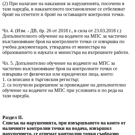
(2) При налагане на наказания за нарушенията, посочени в
тази наредба, в наказателното постановление се отбелязват
броят на отнетите и броят на оставащите контролни точки.
Чл. 4. (Изм. - ДВ, бр. 26 от 2018 г., в сила от 23.03.2018 г.)
Допълнителното обучение на водачите на МПС за частично
възстановяване броя на контролните точки се извършва по
учебна документация, утвърдена от министъра на
образованието и науката и министъра на вътрешните работи.
Чл. 5. Допълнително обучение на водачите на МПС за
частично възстановяване броя на контролните точки се
извършва от физически или юридически лица, които:
1. са вписани в търговския регистър;
2. са получили разрешение за провеждане на допълнително
обучение на водачите на МПС при условията и по реда на
тази наредба.
Раздел II.
Списък на нарушенията, при извършването на които от
наличните контролни точки на водача, извършил
нарушението, се отнемат контролни точки съобразно