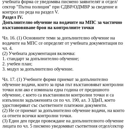
учебната форма се уведомява писмено заявителят и отдел/
сектор "Пътна полиция" при СДВР/ОДМВР за сведение и
контрол по реда на раздел V.
Раздел IV.
Допълнително обучение на водачите на МПС за частично
възстановяване броя на контролните точки
Чл. 16. (1) Основните теми за допълнително обучение на
водачите на МПС се определят от учебната документация по
чл. 4.
(2) Учебната документация включва:
1. стандарт за допълнително обучение;
2. учебен план;
3. модул за допълнително обучение.
Чл. 17. (1) Учебните форми приемат за допълнително
обучение водачи, които за пръв път възстановяват контролни
точки или ако е изминала една година от предишното
обучение, с което са възстановили контролни точки и са
изпълнили задълженията си по чл. 190, ал. 3 ЗДвП, което
удостоверяват със съответните платежни документи.
(2) Не се приемат за допълнително обучение водачи, на които
са отнети всички контролни точки.
(3) Един ден преди провеждане на допълнителното обучение
лицата по чл. 5 писмено уведомяват съответния отдел/сектор