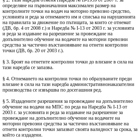
определяне на първоначалния максимален размер на
контролните точки на водач на моторно превозно средство,
условията и реда за отнемането им и списъка на нарушенията
на правилата за движение по пътищата, за които се отнемат
(ДВ, бр. 4 от 2008 г.) и Наредба № I-13 от 2003 г. за условията
и реда за издаване на разрешение за провеждане на
допълнително обучение на водачите на моторни превозни
средства за частично възстановяване на отнети контролни
точки (ДВ, бр. 20 от 2003 г.).
§ 3. Броят на отнетите контролни точки до влизане в сила на
тази наредба се запазва.
§ 4. Отнемането на контролни точки по образуваните преди
влизане в сила на тази наредба административнонаказателни
производства се извършва по досегашния ред.
§ 5. Издадените разрешения за провеждане на допълнително
обучение на водачи на МПС по реда на Наредба № I-13 от
2003 г. за условията и реда за издаване на разрешение за
провеждане на допълнително обучение на водачите на
моторни превозни средства за частично възстановяване на
отнети контролни точки запазват своята валидност за срока, за
който са издадени.