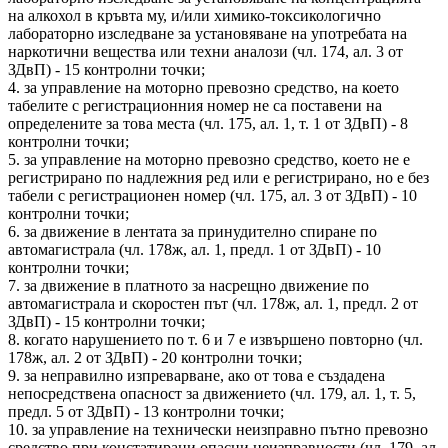
на алкохол в кръвта му, и/или химико-токсикологично
лабораторно изследване за установяване на употребата на
наркотични вещества или техни аналози (чл. 174, ал. 3 от
ЗДвП) - 15 контролни точки;
4. за управление на моторно превозно средство, на което
табелите с регистрационния номер не са поставени на
определените за това места (чл. 175, ал. 1, т. 1 от ЗДвП) - 8
контролни точки;
5. за управление на моторно превозно средство, което не е
регистрирано по надлежния ред или е регистрирано, но е без
табели с регистрационен номер (чл. 175, ал. 3 от ЗДвП) - 10
контролни точки;
6. за движение в лентата за принудително спиране по
автомагистрала (чл. 178ж, ал. 1, предл. 1 от ЗДвП) - 10
контролни точки;
7. за движение в платното за насрещно движение по
автомагистрала и скоростен път (чл. 178ж, ал. 1, предл. 2 от
ЗДвП) - 15 контролни точки;
8. когато нарушението по т. 6 и 7 е извършено повторно (чл.
178ж, ал. 2 от ЗДвП) - 20 контролни точки;
9. за неправилно изпреварване, ако от това е създадена
непосредствена опасност за движението (чл. 179, ал. 1, т. 5,
предл. 5 от ЗДвП) - 13 контролни точки;
10. за управление на технически неизправно пътно превозно
средство при констатирани опасни неизправности (чл. 179, ал.