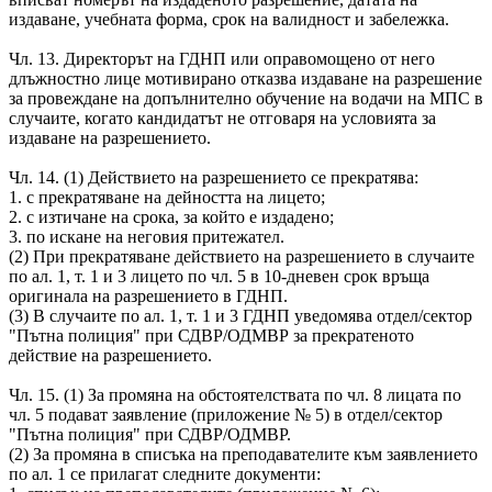
издаване, учебната форма, срок на валидност и забележка.
Чл. 13. Директорът на ГДНП или оправомощено от него
длъжностно лице мотивирано отказва издаване на разрешение
за провеждане на допълнително обучение на водачи на МПС в
случаите, когато кандидатът не отговаря на условията за
издаване на разрешението.
Чл. 14. (1) Действието на разрешението се прекратява:
1. с прекратяване на дейността на лицето;
2. с изтичане на срока, за който е издадено;
3. по искане на неговия притежател.
(2) При прекратяване действието на разрешението в случаите
по ал. 1, т. 1 и 3 лицето по чл. 5 в 10-дневен срок връща
оригинала на разрешението в ГДНП.
(3) В случаите по ал. 1, т. 1 и 3 ГДНП уведомява отдел/сектор
"Пътна полиция" при СДВР/ОДМВР за прекратеното
действие на разрешението.
Чл. 15. (1) За промяна на обстоятелствата по чл. 8 лицата по
чл. 5 подават заявление (приложение № 5) в отдел/сектор
"Пътна полиция" при СДВР/ОДМВР.
(2) За промяна в списъка на преподавателите към заявлението
по ал. 1 се прилагат следните документи: