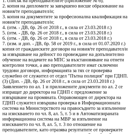
1. списък на преподавателите (приложение № 6);
2. копия на дипломите за завършено висше образование на
новия/те преподавател/и;
3. копия на документите за професионална квалификация на
новия/те преподавател/и;
4. (отм. - ДВ, бр. 26 от 2018 г., в сила от 23.03.2018 г.)
5. (отм. - ДВ, бр. 26 от 2018 г., в сила от 23.03.2018 г.)
6. (отм. - ДВ, бр. 26 от 2018 г., в сила от 23.03.2018 г.)
7. (изм. и доп. - ДВ, бр. 58 от 2019 г., в сила от 01.07.2020 г.)
копия от гражданските договори на новия/те преподавател/и
за извършване на дейност по провеждане на допълнително
обучение на водачите на МПС за възстановяване на отнети
контролни точки, а ако преподавателите имат сключени
трудови договори, информацията за тях се проверява
служебно от служител от отдел "Пътна полиция" при ГДНП.
(3) (Доп. - ДВ, бр. 26 от 2018 г., в сила от 23.03.2018 г.)
Заявлението по ал. 1 и приложените документи по ал. 2 се
изпращат до директора на ГДНП с предложение за
извършване на промяната. Оправомощен от директора на
ГДНП служител извършва проверка в Информационната
система на Министерството на правосъдието за изпълнение
на изискването по чл. 8, ал. 5, т. 5 и в Автоматизираната
информационна система на МВР за изпълнение на
изискването по чл. 8, ал. 5, т. 3 по отношение на
преподавателите, като отразява резултатите от проверките