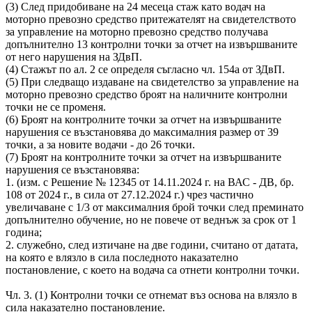
(3) След придобиване на 24 месеца стаж като водач на
моторно превозно средство притежателят на свидетелството
за управление на моторно превозно средство получава
допълнително 13 контролни точки за отчет на извършваните
от него нарушения на ЗДвП.
(4) Стажът по ал. 2 се определя съгласно чл. 154а от ЗДвП.
(5) При следващо издаване на свидетелство за управление на
моторно превозно средство броят на наличните контролни
точки не се променя.
(6) Броят на контролните точки за отчет на извършваните
нарушения се възстановява до максималния размер от 39
точки, а за новите водачи - до 26 точки.
(7) Броят на контролните точки за отчет на извършваните
нарушения се възстановява:
1. (изм. с Решение № 12345 от 14.11.2024 г. на ВАС - ДВ, бр.
108 от 2024 г., в сила от 27.12.2024 г.) чрез частично
увеличаване с 1/3 от максималния брой точки след преминато
допълнително обучение, но не повече от веднъж за срок от 1
година;
2. служебно, след изтичане на две години, считано от датата,
на която е влязло в сила последното наказателно
постановление, с което на водача са отнети контролни точки.
Чл. 3. (1) Контролни точки се отнемат въз основа на влязло в
сила наказателно постановление.