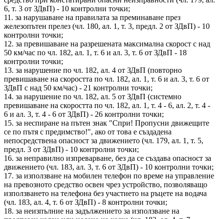
6, т. 3 от ЗДвП) - 10 контролни точки;
11. за нарушаване на правилата за преминаване през
железопътен прелез (чл. 180, ал. 1, т. 3, предл. 2 от ЗДвП) - 10
контролни точки;
12. за превишаване на разрешената максимална скорост с над
50 км/час по чл. 182, ал. 1, т. 6 и ал. 3, т. 6 от ЗДвП - 18
контролни точки;
13. за нарушение по чл. 182, ал. 4 от ЗДвП (повторно
превишаване на скоростта по чл. 182, ал. 1, т. 6 и ал. 3, т. 6 от
ЗДвП с над 50 км/час) - 21 контролни точки;
14. за нарушение по чл. 182, ал. 5 от ЗДвП (системно
превишаване на скоростта по чл. 182, ал. 1, т. 4 - 6, ал. 2, т. 4 -
6 и ал. 3, т. 4 - 6 от ЗДвП) - 26 контролни точки;
15. за неспиране на пътен знак "Спри! Пропусни движещите
се по пътя с предимство!", ако от това е създадена
непосредствена опасност за движението (чл. 179, ал. 1, т. 5,
предл. 3 от ЗДвП) - 10 контролни точки;
16. за неправилно изпреварване, без да се създава опасност за
движението (чл. 183, ал. 3, т. 6 от ЗДвП) - 10 контролни точки;
17. за използване на мобилен телефон по време на управление
на превозното средство освен чрез устройство, позволяващо
използването на телефона без участието на ръцете на водача
(чл. 183, ал. 4, т. 6 от ЗДвП) - 8 контролни точки;
18. за неизпълние на задължението за използване на