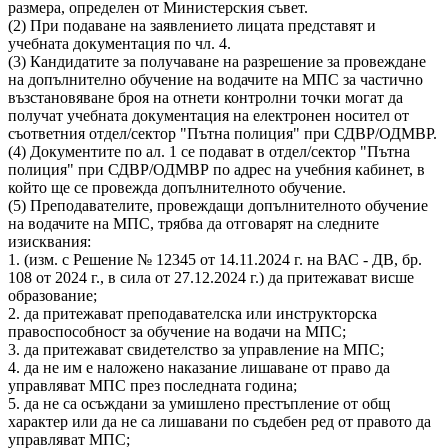
размера, определен от Министерския съвет.
(2) При подаване на заявлението лицата представят и
учебната документация по чл. 4.
(3) Кандидатите за получаване на разрешение за провеждане
на допълнително обучение на водачите на МПС за частично
възстановяване броя на отнети контролни точки могат да
получат учебната документация на електронен носител от
съответния отдел/сектор "Пътна полиция" при СДВР/ОДМВР.
(4) Документите по ал. 1 се подават в отдел/сектор "Пътна
полиция" при СДВР/ОДМВР по адрес на учебния кабинет, в
който ще се провежда допълнителното обучение.
(5) Преподавателите, провеждащи допълнителното обучение
на водачите на МПС, трябва да отговарят на следните
изисквания:
1. (изм. с Решение № 12345 от 14.11.2024 г. на ВАС - ДВ, бр.
108 от 2024 г., в сила от 27.12.2024 г.) да притежават висше
образование;
2. да притежават преподавателска или инструкторска
правоспособност за обучение на водачи на МПС;
3. да притежават свидетелство за управление на МПС;
4. да не им е наложено наказание лишаване от право да
управляват МПС през последната година;
5. да не са осъждани за умишлено престъпление от общ
характер или да не са лишавани по съдебен ред от правото да
управляват МПС;