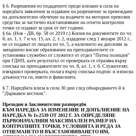
§ 6. Разрешения по подадените преди влизане в сила на
наредбата заявления за издаване на разрешение за провеждане
на допълнително обучение на водачите на моторни превозни
средства за частично възстановяване на отнети контролни
точки се издават за срок от пет години.
§ 6а. (Нов - ДВ, бр. 58 от 2019 г.) Копия на документите по чл.
8, ал. 1, т. 7 и чл. 15, ал. 2, т. 2, издадени след 1 януари 2012 г.,
не се подават от лицата по чл. 5, а наличието на дипломи за
завършено висше образование на преподавателите се
установява служебно от служител от отдел "Пътна полиция"
при ГДНП, като резултатът от проверката се отразява върху
списъка на преподавателите по чл. 8, ал. 1, т. 6. Служителят,
извършил проверката, полага върху списъка подпис и изписва
длъжността си, името и фамилията.
§ 7. Наредбата влиза в сила 30 дни след обнародването й в
"Държавен вестник".
Преходни и Заключителни разпоредби
КЪМ НАРЕДБА ЗА ИЗМЕНЕНИЕ И ДОПЪЛНЕНИЕ НА
НАРЕДБА № Із-2539 ОТ 2012 Г. ЗА ОПРЕДЕЛЯНЕ
ПЪРВОНАЧАЛНИЯ МАКСИМАЛЕН РАЗМЕР НА
КОНТРОЛНИТЕ ТОЧКИ, УСЛОВИЯТА И РЕДА ЗА
ОТНЕМАНЕТО И ВЪЗСТАНОВЯВАНЕТО ИМ,