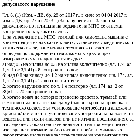
допуснатото нарушение
Чл. 6. (1) (Изм. - ДВ, бр. 28 от 2017 г., в сила от 04.04.2017 г.,
изм. - ДВ, бр. 27 от 2023 г.) За нарушения на Закона за
движението по пътищата на водачите на МПС се отнемат
контролни точки, както следва:
1. за управление на МПС, трамвай или самоходна машина с
концентрация на алкохол в кръвта, установена с медицинско и
химическо изследване и/или с техническо средство,
определящо съдържанието на алкохол в кръвта чрез
измерването му в издишвания въздух:
а) над 0,5 на хиляда до 0,8 на хиляда включително (чл. 174, ал.
1, т. 1 от ЗДвП) - 8 контролни точки;
б) над 0,8 на хиляда до 1,2 на хиляда включително (чл. 174, ал.
1, т. 2 от ЗДвП) - 12 контролни точки;
2. когато нарушението по т. 1 е повторно (чл. 174, ал. 2 от
ЗДвП) - 20 контролни точки;
3. когато водач на моторно превозно средство, трамвай или
самоходна машина откаже да му бъде извършена проверка с
техническо средство за установяване употребата на алкохол в
кръвта и/или с тест за установяване употребата на наркотични
вещества или техни аналози или не изпълни предписанието за
изследване с доказателствен анализатор или за медицинско
изследване и вземане на биологични проби за химическо
лабораторно изследване за установяване на концентрацията