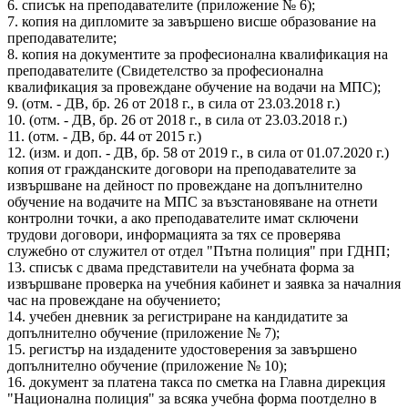
6. списък на преподавателите (приложение № 6);
7. копия на дипломите за завършено висше образование на
преподавателите;
8. копия на документите за професионална квалификация на
преподавателите (Свидетелство за професионална
квалификация за провеждане обучение на водачи на МПС);
9. (отм. - ДВ, бр. 26 от 2018 г., в сила от 23.03.2018 г.)
10. (отм. - ДВ, бр. 26 от 2018 г., в сила от 23.03.2018 г.)
11. (отм. - ДВ, бр. 44 от 2015 г.)
12. (изм. и доп. - ДВ, бр. 58 от 2019 г., в сила от 01.07.2020 г.)
копия от гражданските договори на преподавателите за
извършване на дейност по провеждане на допълнително
обучение на водачите на МПС за възстановяване на отнети
контролни точки, а ако преподавателите имат сключени
трудови договори, информацията за тях се проверява
служебно от служител от отдел "Пътна полиция" при ГДНП;
13. списък с двама представители на учебната форма за
извършване проверка на учебния кабинет и заявка за началния
час на провеждане на обучението;
14. учебен дневник за регистриране на кандидатите за
допълнително обучение (приложение № 7);
15. регистър на издадените удостоверения за завършено
допълнително обучение (приложение № 10);
16. документ за платена такса по сметка на Главна дирекция
"Национална полиция" за всяка учебна форма поотделно в