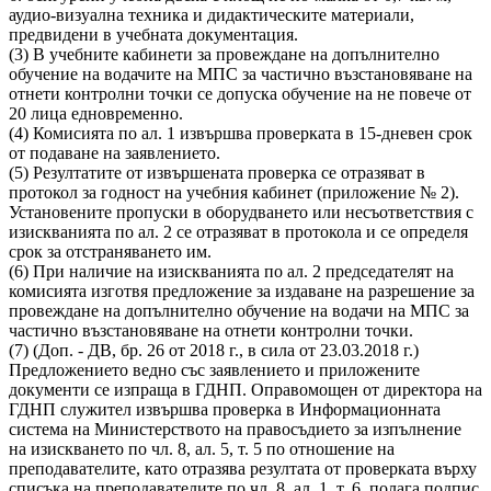
аудио-визуална техника и дидактическите материали,
предвидени в учебната документация.
(3) В учебните кабинети за провеждане на допълнително
обучение на водачите на МПС за частично възстановяване на
отнети контролни точки се допуска обучение на не повече от
20 лица едновременно.
(4) Комисията по ал. 1 извършва проверката в 15-дневен срок
от подаване на заявлението.
(5) Резултатите от извършената проверка се отразяват в
протокол за годност на учебния кабинет (приложение № 2).
Установените пропуски в оборудването или несъответствия с
изискванията по ал. 2 се отразяват в протокола и се определя
срок за отстраняването им.
(6) При наличие на изискванията по ал. 2 председателят на
комисията изготвя предложение за издаване на разрешение за
провеждане на допълнително обучение на водачи на МПС за
частично възстановяване на отнети контролни точки.
(7) (Доп. - ДВ, бр. 26 от 2018 г., в сила от 23.03.2018 г.)
Предложението ведно със заявлението и приложените
документи се изпраща в ГДНП. Оправомощен от директора на
ГДНП служител извършва проверка в Информационната
система на Министерството на правосъдието за изпълнение
на изискването по чл. 8, ал. 5, т. 5 по отношение на
преподавателите, като отразява резултата от проверката върху
списъка на преподавателите по чл. 8, ал. 1, т. 6, полага подпис