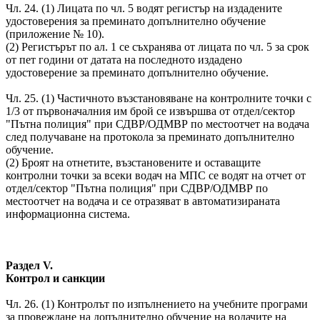
Чл. 24. (1) Лицата по чл. 5 водят регистър на издадените
удостоверения за преминато допълнително обучение
(приложение № 10).
(2) Регистърът по ал. 1 се съхранява от лицата по чл. 5 за срок
от пет години от датата на последното издадено
удостоверение за преминато допълнително обучение.
Чл. 25. (1) Частичното възстановяване на контролните точки с
1/3 от първоначалния им брой се извършва от отдел/сектор
"Пътна полиция" при СДВР/ОДМВР по местоотчет на водача
след получаване на протокола за преминато допълнително
обучение.
(2) Броят на отнетите, възстановените и оставащите
контролни точки за всеки водач на МПС се водят на отчет от
отдел/сектор "Пътна полиция" при СДВР/ОДМВР по
местоотчет на водача и се отразяват в автоматизираната
информационна система.
Раздел V.
Контрол и санкции
Чл. 26. (1) Контролът по изпълнението на учебните програми
за провеждане на допълнително обучение на водачите на