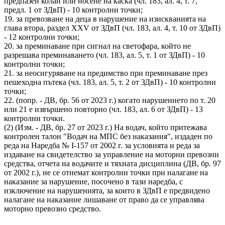
предпазен колан или носене на каска (чл. 183, ал. 4, т. 7,
предл. 1 от ЗДвП) - 10 контролни точки;
19. за превозване на деца в нарушение на изискванията на
глава втора, раздел XXV от ЗДвП (чл. 183, ал. 4, т. 10 от ЗДвП)
- 12 контролни точки;
20. за преминаване при сигнал на светофара, който не
разрешава преминаването (чл. 183, ал. 5, т. 1 от ЗДвП) - 10
контролни точки;
21. за неосигуряване на предимство при преминаване през
пешеходна пътека (чл. 183, ал. 5, т. 2 от ЗДвП) - 10 контролни
точки;
22. (попр. - ДВ, бр. 56 от 2023 г.) когато нарушението по т. 20
или 21 е извършено повторно (чл. 183, ал. 6 от ЗДвП) - 13
контролни точки.
(2) (Изм. - ДВ, бр. 27 от 2023 г.) На водач, който притежава
контролен талон "Водач на МПС без наказания", издаден по
реда на Наредба № I-157 от 2002 г. за условията и реда за
издаване на свидетелство за управление на моторни превозни
средства, отчета на водачите и тяхната дисциплина (ДВ, бр. 97
от 2002 г.), не се отнемат контролни точки при налагане на
наказание за нарушение, посочено в тази наредба, с
изключение на нарушенията, за които в ЗДвП е предвидено
налагане на наказание лишаване от право да се управлява
моторно превозно средство.