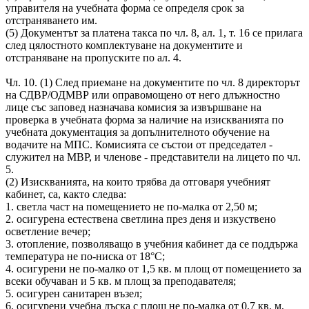
управителя на учебната форма се определя срок за
отстраняването им.
(5) Документът за платена такса по чл. 8, ал. 1, т. 16 се прилага
след цялостното комплектуване на документите и
отстраняване на пропуските по ал. 4.
Чл. 10. (1) След приемане на документите по чл. 8 директорът
на СДВР/ОДМВР или оправомощено от него длъжностно
лице със заповед назначава комисия за извършване на
проверка в учебната форма за наличие на изискванията по
учебната документация за допълнителното обучение на
водачите на МПС. Комисията се състои от председател -
служител на МВР, и членове - представители на лицето по чл.
5.
(2) Изискванията, на които трябва да отговаря учебният
кабинет, са, както следва:
1. светла част на помещението не по-малка от 2,50 м;
2. осигурена естествена светлина през деня и изкуствено
осветление вечер;
3. отопление, позволяващо в учебния кабинет да се поддържа
температура не по-ниска от 18°С;
4. осигурени не по-малко от 1,5 кв. м площ от помещението за
всеки обучаван и 5 кв. м площ за преподавателя;
5. осигурен санитарен възел;
6. осигурени учебна дъска с площ не по-малка от 0,7 кв. м,