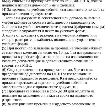
върху списъка на преподавателите по чл. 8, ал. 1, т. 6, полага
подпис и изписва длъжност, име и фамилия.
(4) За промяна на учебния кабинет към заявлението по ал. 1 се
прилагат следните документи:
1. копие на документ за собственост или договор за наем на
учебен кабинет за срока на действието на разрешението;
2. списък на учебно-техническите средства (фабрични номера)
с подпис на управителя и печат на учебната форма;
3. копие от документ с размерите на учебния кабинет или
скица с размерите на кабинета, подписана от управителя на
учебната форма.
(5) При постъпило заявление за промяна на учебния кабинет
се назначава комисия съгласно чл. 10, ал. 1 за извършване на
проверка в учебната форма за наличие на изискванията по
учебната документация за допълнителното обучение на
водачите на МПС.
(6) След приключване на проверката по ал. 5 се изготвя
предложение до директора на ГДНП за извършване на
промяна в издаденото разрешение. Към предложението се
прилагат протокол за годност на учебния кабинет и
заявлението ведно с приложените документи.
(7) Промяната се извършва в срок до 30 дни от датата на
подаване на заявлението и важи за срока на издаденото
разрешение.
(8) За извършените промени в издаденото разрешение на