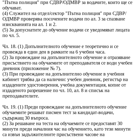
"Пътна полиция" при СДВР/ОДМВР за водачите, които ще се
обучават.
(4) Служител на отдел/сектор "Пътна полиция" при СДВР/
ОДМВР проверява посочените водачи по ал. 3 за спазване
изискванията на ал. 1 и 2.
(5) За допуснатите до обучение водачи се уведомяват лицата
по чл. 5.
Чл. 18. (1) Допълнителното обучение е теоретично и се
провежда в един ден в рамките на 6 учебни часа.
(2) За провеждане на допълнителното обучение и отразяване
присъствието на обучаемите от преподавателя се води учебен
дневник (приложение № 7).
(3) При провеждане на допълнително обучение в учебния
кабинет трябва да са налични: учебен дневник, регистър на
издадените удостоверения, учебна документация, копие от
издаденото разрешение по чл. 10, ал. 8 и списък на
преподавателите.
Чл. 19. (1) Преди провеждане на допълнителното обучение
обучаемите решават писмен тест за кандидат-водачи,
съдържащ 30 въпроса.
(2) За решаване на теста на обучаемите се предоставят 30
минути преди началния час на обучението, като тези минути
са извън задължителните присъствени часове на