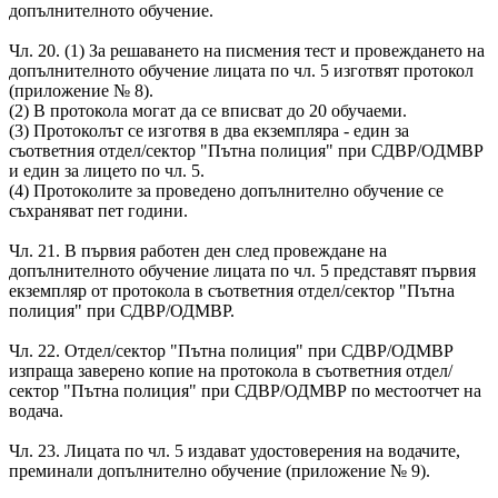
допълнителното обучение.
Чл. 20. (1) За решаването на писмения тест и провеждането на
допълнителното обучение лицата по чл. 5 изготвят протокол
(приложение № 8).
(2) В протокола могат да се вписват до 20 обучаеми.
(3) Протоколът се изготвя в два екземпляра - един за
съответния отдел/сектор "Пътна полиция" при СДВР/ОДМВР
и един за лицето по чл. 5.
(4) Протоколите за проведено допълнително обучение се
съхраняват пет години.
Чл. 21. В първия работен ден след провеждане на
допълнителното обучение лицата по чл. 5 представят първия
екземпляр от протокола в съответния отдел/сектор "Пътна
полиция" при СДВР/ОДМВР.
Чл. 22. Отдел/сектор "Пътна полиция" при СДВР/ОДМВР
изпраща заверено копие на протокола в съответния отдел/
сектор "Пътна полиция" при СДВР/ОДМВР по местоотчет на
водача.
Чл. 23. Лицата по чл. 5 издават удостоверения на водачите,
преминали допълнително обучение (приложение № 9).