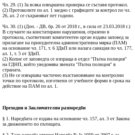
Чл. 29. (1) За всяка извършена проверка се съставя протокол.
(2) Протоколите по ал. 1 заедно с графиците за контрол по чл.
26, ал. 2 се съхраняват пет години.
Чл. 30. (1) (Доп. - ДВ, бр. 26 от 2018 г., в сила от 23.03.2018 г.)
В случаите на констатирани нарушения, отразени в
протокола, съответният компетентен орган издава заповед за
прилагане на принудителна административна мярка (ПАМ)
на основание чл. 171, т. 6 ЗДвП или налага санкция по чл. 177,
ал. 1, т. 5 от ЗДвП.
(2) Копие от заповедта се изпраща в отдел "Пътна полиция"
на ГДНП, който уведомява звената "Пътна полиция" в
страната.
(3) Не се извършва частично възстановяване на контролни
точки по протоколи, изготвени от учебните форми в срока на
действие на ПАМ по ал. 1.
Преходни и Заключителни разпоредби
§ 1. Наредбата се издава на основание чл. 157, ал. 3 от Закона
за движението по пътищата.
§ 2. Тази наредба отменя Наредба № Iз-1959 от 2007 г. за