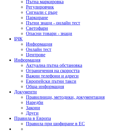
Пътна маркировка
Регулировчик
Сигнали с ръце
Паркиране
Пътни знаци - онлайн тест
Светофари
Опасни товари - знаци
БЧК
Информация
Онлайн тест
Центрове
Информация
Актуална пътна обстановка
Ограничения на скоростта
Важни телефони и адреси
Европейски пътни такси
Обща информация
Документи
Правилници, методики, документация
Наредби
Закони
Други
Правила в Европа
Правила при шофиране в ЕС