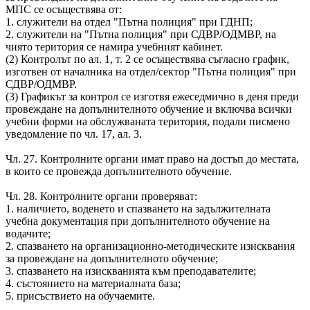
МПС се осъществява от:
1. служители на отдел "Пътна полиция" при ГДНП;
2. служители на "Пътна полиция" при СДВР/ОДМВР, на
чиято територия се намира учебният кабинет.
(2) Контролът по ал. 1, т. 2 се осъществява съгласно график,
изготвен от началника на отдел/сектор "Пътна полиция" при
СДВР/ОДМВР.
(3) Графикът за контрол се изготвя ежеседмично в деня преди
провеждане на допълнителното обучение и включва всички
учебни форми на обслужваната територия, подали писмено
уведомление по чл. 17, ал. 3.
Чл. 27. Контролните органи имат право на достъп до местата,
в които се провежда допълнителното обучение.
Чл. 28. Контролните органи проверяват:
1. наличието, воденето и спазването на задължителната
учебна документация при допълнителното обучение на
водачите;
2. спазването на организационно-методическите изисквания
за провеждане на допълнителното обучение;
3. спазването на изискванията към преподавателите;
4. състоянието на материалната база;
5. присъствието на обучаемите.