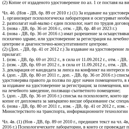
(2) Копие от издаденото удостоверение по ал. 1 се поставя на 
Чл. 4б. (Нов - ДВ, бр. 89 от 2010 г.) (1) За издаване на удост
1. организират психологическа лаборатория и осигуряват необ
2. разполагат най-малко с един психолог, нает по трудов догово
3. (нова - ДВ, бр. 36 от 2016 г., отм. - ДВ, бр. 48 от 2023 г.)
4. (нова - ДВ, бр. 36 от 2016 г.) имат разрешение за осъществяв
психично здраве, или удостоверение за регистрация на лечебнот
центрове и диагностично-консултативните центрове.
(2) (Доп. - ДВ, бр. 41 от 2012 г.) За издаване на удостоверен
прилагат:
1. (изм. - ДВ, бр. 69 от 2012 г., в сила от 11.09.2012 г., отм. - ДВ, 
2. (изм. - ДВ, бр. 69 от 2012 г., в сила от 11.09.2012 г., отм. - ДВ, 
3. декларация от кандидата за липса на конфликт на интереси 
4. (доп. - ДВ, бр. 80 от 2011 г., доп. - ДВ, бр. 36 от 2016 г.) 
удостоверява правото да ползва по друг начин помещението, в к
за издаване на удостоверение за регистрация; за помещения, кои
на лечебното заведение, ползващо съответното помещение;
5. (доп. - ДВ, бр. 36 от 2016 г.) списък на психолозите, коит
копие от дипломата за завършено висше образование със специ
6. (нова - ДВ, бр. 80 от 2011 г., изм. - ДВ, бр. 41 от 2012 г., и
Министерството на транспорта, информационните технологии 
Чл. 4в. (1) (Нов - ДВ, бр. 89 от 2010 г., предишен текст на чл. 4в, 
2016 г.) Психологическите лаборатории, в които се провеждат 