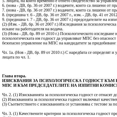
5. лицата, на които временно е отнето свидетелство за управлен
6. (нова - ДВ, бр. 36 от 2007 г.) водачите, които са лишени от 
7. (нова - ДВ, бр. 36 от 2007 г.) водачите, които са лишени от
8. (предишна т. 6 - ДВ, бр. 36 от 2007 г., изм. - ДВ, бр. 41 от 2012 
9. (предишна т. 7 - ДВ, бр. 36 от 2007 г.) председателите на 
(2) (Изм. - ДВ, бр. 36 от 2007 г.) Изследвания за психологичес
искане на работодателя на водача.
(3) (Нова - ДВ, бр. 89 от 2010 г.) Психологическото изследва
психологическата им годност да управляват МПС без опасност 
безопасно управление на МПС на кандидатите за придобиване 
Чл. 1а. (Нов - ДВ, бр. 89 от 2010 г.) С наредбата се определят
лицата по чл. 1.
Глава втора.
ИЗИСКВАНИЯ ЗА ПСИХОЛОГИЧЕСКА ГОДНОСТ КЪМ К
МПС И КЪМ ПРЕДСЕДАТЕЛИТЕ НА ИЗПИТНИ КОМИС
Чл. 2. (1) Изискванията за психологическа годност се отнасят 
(2) Изискванията за психологическа годност включват качестве
(3) Съответствието с изискванията се установява с тестове за
Чл. 3. (1) Качествените критерии за психологическа годност п