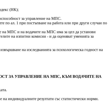
одекс (НК);
авоспособност за управление на МПС.
ите по ал. 1 при постъпване на работа или при други случаи по
ние на МПС и на водачите на МПС има за цел да установи
елите на изпитни комисии - и да оценяват уменията за
 за извършване на изследванията за психологическа годност на
СТ ЗА УПРАВЛЕНИЕ НА МПС, КЪМ ВОДАЧИТЕ НА
ата.
яне на индивидуалните резултати със статистически норми.