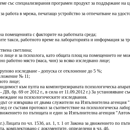
време със специализирания програмен продукт за поддържане на 
за работа в мрежа, печатащо устройство за отпечатване на удос
на помещенията с факторите на работната среда;
ите такси, работното време на лабораторията и информация за т
ствена светлина;
ано лице и за психолога, като общата площ на помещението не може
но работно място (маса, чин) за всяко изследвано лице;
рупово изследване - допуска се отклонение до 5 %;
иложение № 11;
ното лице;
 видимост към пулта на компютризираната психологическа апарат
изм. - ДВ, бр. 69 от 2012 г., в сила от 11.09.2012 г.) За установяв
ровеждане на психологическите изследвания.
г.) Огледът се извършва от двама служители на Изпълнителна аген
оглед се съставя протокол за съответствие на психологическа лаб
а за движението по пътищата и един за Изпълнителна агенция "Ав
023 г.) Лицата по чл. 153б, ал. 1, т. 1 от Закона за движението по 
та, комплектовано с документите, определени в чл. 4б.