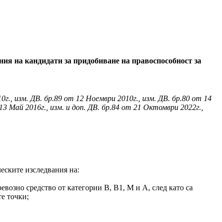
ания на кандидати за придобиване на правоспособност за
0г., изм. ДВ. бр.89 от 12 Ноември 2010г., изм. ДВ. бр.80 от 14
 13 Май 2016г., изм. и доп. ДВ. бр.84 от 21 Октомври 2022г.,
ческите изследвания на:
;
ревозно средство от категории В, В1, М и А, след като са
те точки;