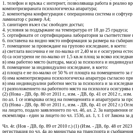
1. телефон и връзка с интернет, позволяваща работа в реално 
компютризираната психологическа апаратура;
2. компютърна конфигурация с операционна система и софтуер 
ламинатор с размер А4;
3. санитарен възел със свободен достъп;
4. условия за поддържане на температура от 18 до 25 градуса;
5. сертификати от сертифицирана лаборатория за съответствие 
6. поставена на видно място информация за размера на събиран
7. помещение за провеждане на групово изследване, в което:
а) светлата височина е не по-малка от 2,40 м и е осигурена есте
б) са осигурени не по-малко от 1,5 кв.м площ за всяко изследв
в) има работно място (катедра, маса) за психолога и индивидуал
8. помещение за индивидуално изследване, в което:
а) площта е не по-малко от 50 % от площта на помещението за г
б) има компютризирана психологическа апаратура съгласно пр
в) има индивидуални работни места за психолога и за изследва
г) разположението на работното място на психолога осигурява
(2) (Нова - ДВ, бр. 80 от 2011 г., изм. - ДВ, бр. 41 от 2012 г., 
по ал. 1 се извършва оглед на помещенията и апаратурата за п
(3) (Нова - ДВ, бр. 80 от 2011 г., изм. - ДВ, бр. 41 от 2012 
на лицето, подало заявлението по чл. 4б, ал. 2. За направения 
екземпляра - един за лицето по чл. 153б, ал. 1, т. 1 от Закон
Чл. 4г. (Нов - ДВ, бр. 89 от 2010 г.) (1) (Изм. - ДВ, бр. 48 от 2
регистрация по чл. 4а до министъра на транспорта и съобщения