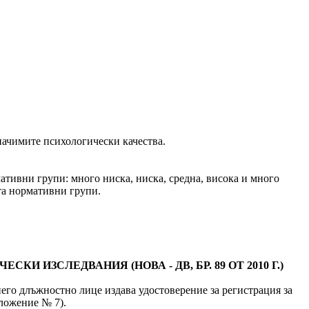
начимите психологически качества.
ативни групи: много ниска, ниска, средна, висока и много
ата нормативни групи.
И ИЗСЛЕДВАНИЯ (НОВА - ДВ, БР. 89 ОТ 2010 Г.)
т него длъжностно лице издава удостоверение за регистрация за
иложение № 7).