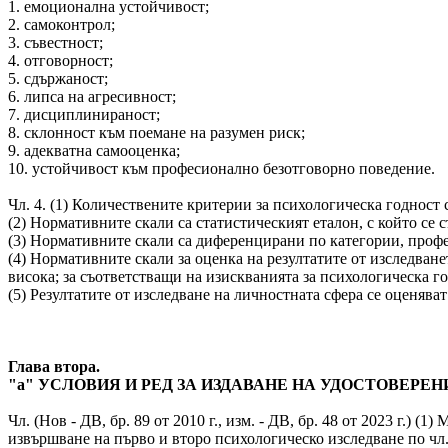
1. емоционална устойчивост;
2. самоконтрол;
3. съвестност;
4. отговорност;
5. сдържаност;
6. липса на агресивност;
7. дисциплинираност;
8. склонност към поемане на разумен риск;
9. адекватна самооценка;
10. устойчивост към професионално безотговорно поведение.
Чл. 4. (1) Количествените критерии за психологическа годност
(2) Нормативните скали са статистическият еталон, с който се
(3) Нормативните скали са диференцирани по категории, проф
(4) Нормативните скали за оценка на резултатите от изследван
висока; за съответстващи на изискванията за психологическа г
(5) Резултатите от изследване на личностната сфера се оценяват
Глава втора.
"а" УСЛОВИЯ И РЕД ЗА ИЗДАВАНЕ НА УДОСТОВЕРЕНИЕ
Чл. (Нов - ДВ, бр. 89 от 2010 г., изм. - ДВ, бр. 48 от 2023 г.
извършване на първо и второ психологическо изследване по чл. 1