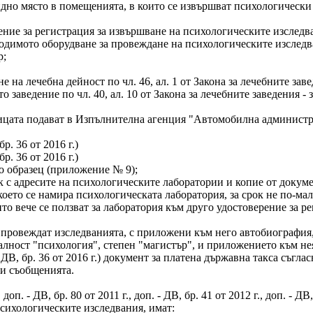
видно място в помещенията, в които се извършват психологически
оверение за регистрация за извършване на психологическите изследв
ходимото оборудване за провеждане на психологическите изследв
р;
ане на лечебна дейност по чл. 46, ал. 1 от Закона за лечебните за
о заведение по чл. 40, ал. 10 от Закона за лечебните заведения
ие лицата подават в Изпълнителна агенция "Автомобилна админист
бр. 36 от 2016 г.)
бр. 36 от 2016 г.)
по образец (приложение № 9);
списък с адресите на психологическите лаборатории и копие от доку
оето се намира психологическата лаборатория, за срок не по-мал
то вече се ползват за лаборатория към друго удостоверение за ре
о ще провеждат изследванията, с приложени към него автобиографи
алност "психология", степен "магистър", и приложението към не
зм. - ДВ, бр. 36 от 2016 г.) документ за платена държавна такса съг
и съобщенията.
доп. - ДВ, бр. 80 от 2011 г., доп. - ДВ, бр. 41 от 2012 г., доп. - ДВ,
психологическите изследвания, имат: