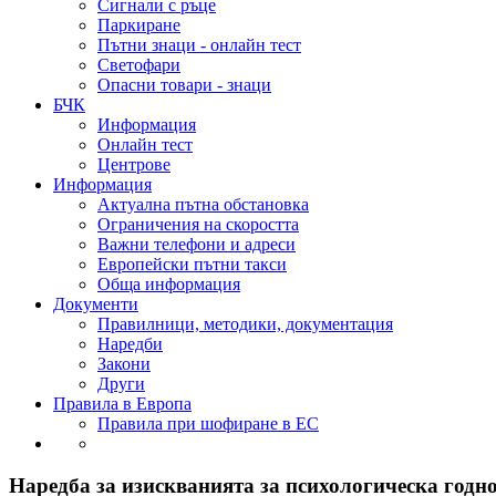
Сигнали с ръце
Паркиране
Пътни знаци - онлайн тест
Светофари
Опасни товари - знаци
БЧК
Информация
Онлайн тест
Центрове
Информация
Актуална пътна обстановка
Ограничения на скоростта
Важни телефони и адреси
Европейски пътни такси
Обща информация
Документи
Правилници, методики, документация
Наредби
Закони
Други
Правила в Европа
Правила при шофиране в ЕС
Наредба за изискванията за психологическа годн