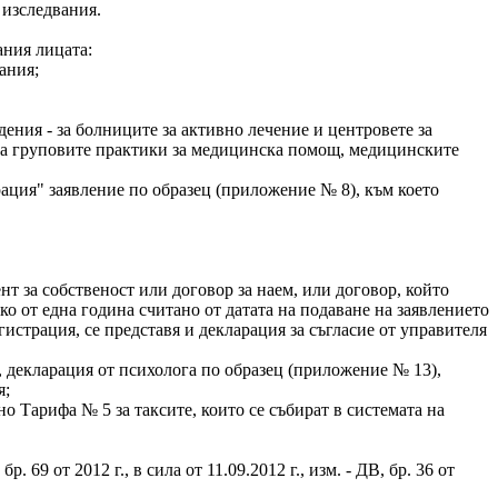
 изследвания.
ания лицата:
ания;
ведения - за болниците за активно лечение и центровете за
 - за груповите практики за медицинска помощ, медицинските
рация" заявление по образец (приложение № 8), към което
мент за собственост или договор за наем, или договор, който
ко от една година считано от датата на подаване на заявлението
гистрация, се представя и декларация за съгласие от управителя
я, декларация от психолога по образец (приложение № 13),
я;
ласно Тарифа № 5 за таксите, които се събират в системата на
 бр. 69 от 2012 г., в сила от 11.09.2012 г., изм. - ДВ, бр. 36 от