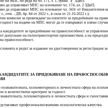
ие на МПС по реда на чл. 171, т. 1, буква "а" ЗДвП;
право да управляват МПС на основание чл. 174, ал. 2 ЗДвП;
 право да управляват МПС на основание чл. 343г от Наказателния к
г., отм. - ДВ, бр. 84 от 2022 г., в сила от 21.10.2022 г.);
изпитни комисии за провеждане на изпитите за придобиване на пр
ка годност на водачи на МПС могат да се извършват и извън случа
не на кандидатите за придобиване на правоспособност за управле
от допускане на пътнотранспортни произшествия, а на председат
на правоспособност.
 и условията и редът за издаване на удостоверения за регистрация
АНДИДАТИТЕ ЗА ПРИДОБИВАНЕ НА ПРАВОСПОСОБНО
ИИ
до познавателната, психомоторната и личностната сфера на психик
ни и количествени критерии за годност.
 познавателната, психомоторната и личностната сфера и съпостав
редставляват професионалнозначими психологически качества.