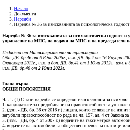
Начало
Документи
Наредби
Наредба № 36 за изискванията за психологическа годнос
Наредба № 36 за изискванията за психологическа годност и 
управление на МПС, на водачи на МПС и на председатели н
Издадена от Министерството на транспорта
Обн. ДВ. бр.46 от 6 Юни 2006г., изм. ДВ. бр.4 от 16 Януари 2007
Октомври 2011г., изм. и доп. ДВ. бр.41 от 1 Юни 2012г., изм. и 
изм. ДВ. бр.48 от
2 Юни 2023г.
Глава първа.
ОБЩИ ПОЛОЖЕНИЯ
Чл. 1. (1) С тази наредба се определят изискванията за психол
1. кандидатите за придобиване на правоспособност за управле
2. (доп. - ДВ, бр. 36 от 2016 г.) лицата, които се явяват на из
загубили правоспособност по реда на чл. 157, ал. 4 от Закона
3. (изм. - ДВ, бр. 4 от 2007 г.) водачите на таксиметров автомоб
4. водачите на автомобили за обществен превоз на пътници или