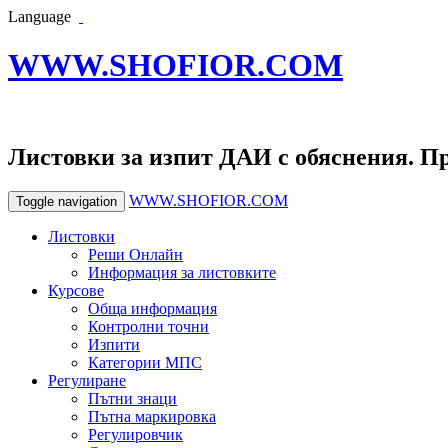
Language
WWW.SHOFIOR.COM
Листовки за изпит ДАИ с обяснения. П
WWW.SHOFIOR.COM
Toggle navigation
Листовки
Реши Онлайн
Информация за листовките
Курсове
Обща информация
Контролни точни
Изпити
Категории МПС
Регулиране
Пътни знаци
Пътна маркировка
Регулировчик