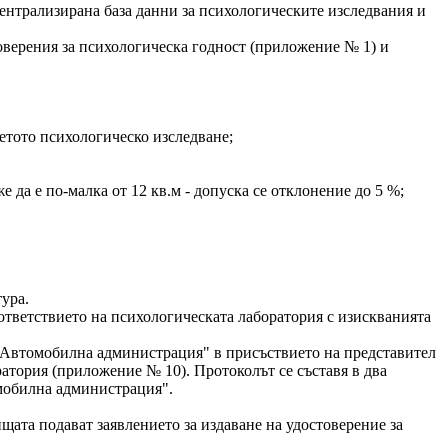
централизирана база данни за психологическите изследвания и
товерения за психологическа годност (приложение № 1) и
ретото психологическо изследване;
 да е по-малка от 12 кв.м - допуска се отклонение до 5 %;
ура.
ане съответствието на психологическата лаборатория с изискванията
ция "Автомобилна администрация" в присъствието на представител
оратория (приложение № 10). Протоколът се съставя в два
томобилна администрация".
пътищата подават заявлението за издаване на удостоверение за