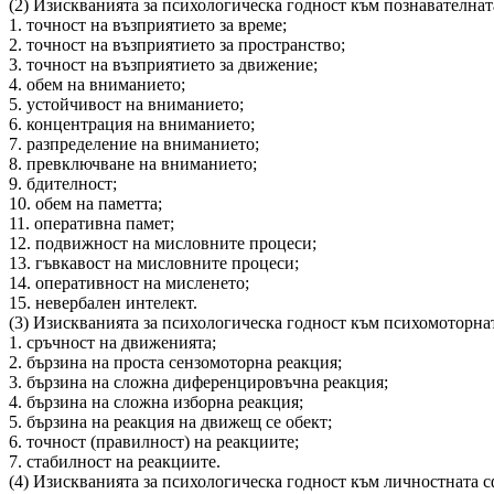
(2) Изискванията за психологическа годност към познавателна
1. точност на възприятието за време;
2. точност на възприятието за пространство;
3. точност на възприятието за движение;
4. обем на вниманието;
5. устойчивост на вниманието;
6. концентрация на вниманието;
7. разпределение на вниманието;
8. превключване на вниманието;
9. бдителност;
10. обем на паметта;
11. оперативна памет;
12. подвижност на мисловните процеси;
13. гъвкавост на мисловните процеси;
14. оперативност на мисленето;
15. невербален интелект.
(3) Изискванията за психологическа годност към психомоторна
1. сръчност на движенията;
2. бързина на проста сензомоторна реакция;
3. бързина на сложна диференцировъчна реакция;
4. бързина на сложна изборна реакция;
5. бързина на реакция на движещ се обект;
6. точност (правилност) на реакциите;
7. стабилност на реакциите.
(4) Изискванията за психологическа годност към личностната 