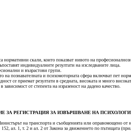
 са нормативни скали, които показват нивото на професионалноз
 съпоставят индивидуалните резултати на изследваните лица.
есионални и възрастови групи.
ето на познавателната и психомоторната сфера включват пет норм
одност се приемат резултати в средната, високата и много висок
 в зависимост от степента на изразеност на дадено качество.
 ЗА РЕГИСТРАЦИЯ ЗА ИЗВЪРШВАНЕ НА ПСИХОЛОГИЧЕСК
) (1) Министърът на транспорта и съобщенията или оправомощено о
52, ал. 1, т. 2 и ал. 2 от Закона за движението по пътищата (пр