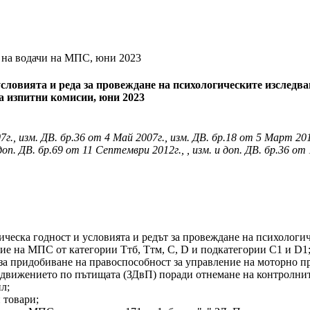
т на водачи на МПС, юни 2023
условията и реда за провеждане на психологическите изследв
а изпитни комисии, юни 2023
г., изм. ДВ. бр.36 от 4 Май 2007г., изм. ДВ. бр.18 от 5 Март 201
доп. ДВ. бр.69 от 11 Септември 2012г., , изм. и доп. ДВ. бр.36 от
огическа годност и условията и редът за провеждане на психологи
ние на МПС от категории Ттб, Ттм, С, D и подкатегории С1 и D1
пит за придобиване на правоспособност за управление на моторно п
 за движението по пътищата (ЗДвП) поради отнемане на контролни
ил;
 товари;