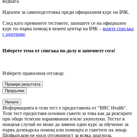
веднага.
Идеален за самоподготовка преди официалния курс на БЧК.
След като преминете тестовете, запишете се на официален
курс по първа помощ в nearest център на БЧК –
вижте списъка
с центрове
.
Изберете тема от списъка по-долу и започнете сега!
Изберете правилния отговор:
Провери резултата
Продължи
Начало
Информацията в този тест е предоставена от "BBC Health".
Този тест предоставя основни съвети за това как да реагирате
при общи телесни наранявания и/или злополуки. Тестът в
никакъв случай не може да замени един курс за обучение за
първа долекарска помощ или помощта и съветите на лекар.
Шофьор.ком не носи отговорност за всяка диагноза,