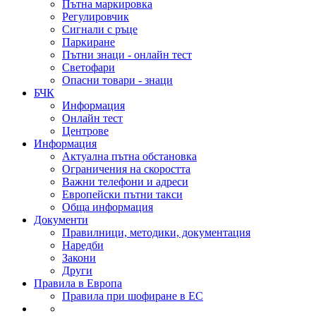
Пътна маркировка
Регулировчик
Сигнали с ръце
Паркиране
Пътни знаци - онлайн тест
Светофари
Опасни товари - знаци
БЧК
Информация
Онлайн тест
Центрове
Информация
Актуална пътна обстановка
Ограничения на скоростта
Важни телефони и адреси
Европейски пътни такси
Обща информация
Документи
Правилници, методики, документация
Наредби
Закони
Други
Правила в Европа
Правила при шофиране в ЕС