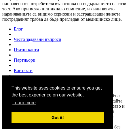
направена от потребителя въз основа на съдържанието на този
тест. Ако при всяко възникнало съмнение, и / или когато
нараняванията са видимо сериозни и застрашаващи живота,
пострадалият трябва да бъде прегледан от медицинско лице.
Блог
Често задавани въпроси
Пътни карти
Партньори
Контакти
За нас
This website uses cookies to ensure you get
© 2007 - 2026
www.shofior.com
. Всички права запазени.
the best experience on our website.
Всички текстове и изображения публикувани в този сайт са
собственост на "Шофьор.ком" и на всички цитирани в сайта
Learn more
източници, и са под закрила на "Закона за авторското право и
сродните им права". Информацията в сайта се набира от
различни източници. Shofior.com не носи отговорност за
Got it!
нейната достоверност и актуалност. Използването и
публикуването на част или цялото съдържание на сайта без