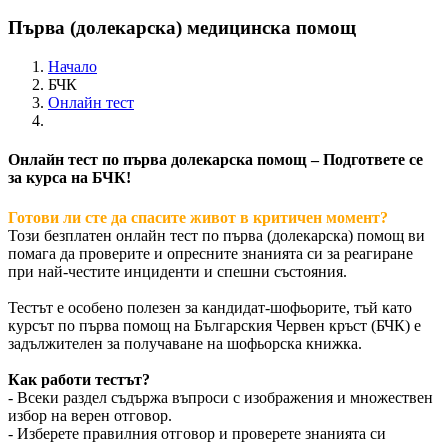
Първа (долекарска) медицинска помощ
Начало
БЧК
Онлайн тест
Онлайн тест по първа долекарска помощ – Подгответе се
за курса на БЧК!
Готови ли сте да спасите живот в критичен момент?
Този безплатен онлайн тест по първа (долекарска) помощ ви
помага да проверите и опресните знанията си за реагиране
при най-честите инциденти и спешни състояния.
Тестът е особено полезен за кандидат-шофьорите, тъй като
курсът по първа помощ на Българския Червен кръст (БЧК) е
задължителен за получаване на шофьорска книжка.
Как работи тестът?
- Всеки раздел съдържа въпроси с изображения и множествен
избор на верен отговор.
- Изберете правилния отговор и проверете знанията си