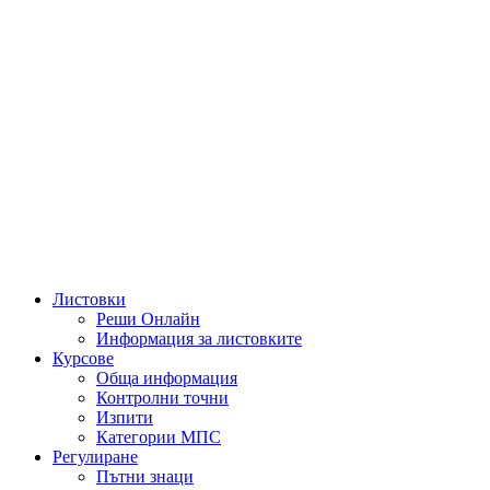
Листовки
Реши Онлайн
Информация за листовките
Курсове
Обща информация
Контролни точни
Изпити
Категории МПС
Регулиране
Пътни знаци