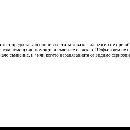
и тест предоставя основни съвети за това как да реагирате при 
карска помощ или помощта и съветите на лекар. Шофьор.ком не но
кнало съмнение, и / или когато нараняванията са видимо сериозн