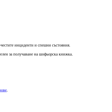
й-честите инциденти и спешни състояния.
телен за получаване на шофьорска книжка.
рове
.