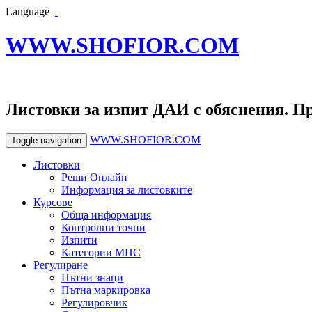
Language
WWW.SHOFIOR.COM
Листовки за изпит ДАИ с обяснения. П
WWW.SHOFIOR.COM
Toggle navigation
Листовки
Реши Онлайн
Информация за листовките
Курсове
Обща информация
Контролни точни
Изпити
Категории МПС
Регулиране
Пътни знаци
Пътна маркировка
Регулировчик