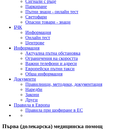
Сигнали с ръце
Паркиране
Пътни знаци - онлайн тест
Светофари
Опасни товари - знаци
БЧК
Информация
Онлайн тест
Центрове
Информация
Актуална пътна обстановка
Ограничения на скоростта
Важни телефони и адреси
Европейски пътни такси
Обща информация
Документи
Правилници, методики, документация
Наредби
Закони
Други
Правила в Европа
Правила при шофиране в ЕС
Първа (долекарска) медицинска помощ