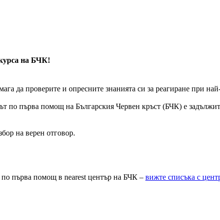
 курса на БЧК!
мага да проверите и опресните знанията си за реагиране при на
сът по първа помощ на Българския Червен кръст (БЧК) е задължи
бор на верен отговор.
 по първа помощ в nearest център на БЧК –
вижте списъка с цент