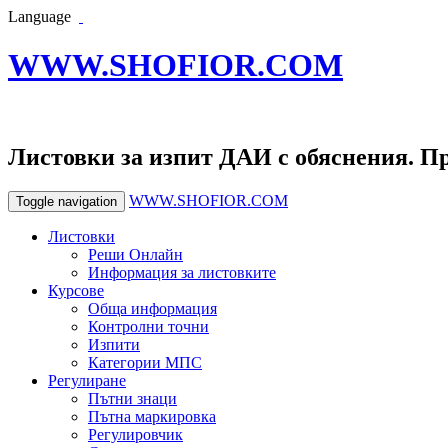
Language
WWW.SHOFIOR.COM
Листовки за изпит ДАИ с обяснения. П
WWW.SHOFIOR.COM
Toggle navigation
Листовки
Реши Онлайн
Информация за листовките
Курсове
Обща информация
Контролни точни
Изпити
Категории МПС
Регулиране
Пътни знаци
Пътна маркировка
Регулировчик