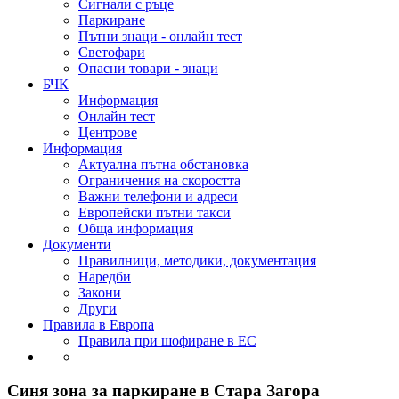
Сигнали с ръце
Паркиране
Пътни знаци - онлайн тест
Светофари
Опасни товари - знаци
БЧК
Информация
Онлайн тест
Центрове
Информация
Актуална пътна обстановка
Ограничения на скоростта
Важни телефони и адреси
Европейски пътни такси
Обща информация
Документи
Правилници, методики, документация
Наредби
Закони
Други
Правила в Европа
Правила при шофиране в ЕС
Синя зона за паркиране в Стара Загора