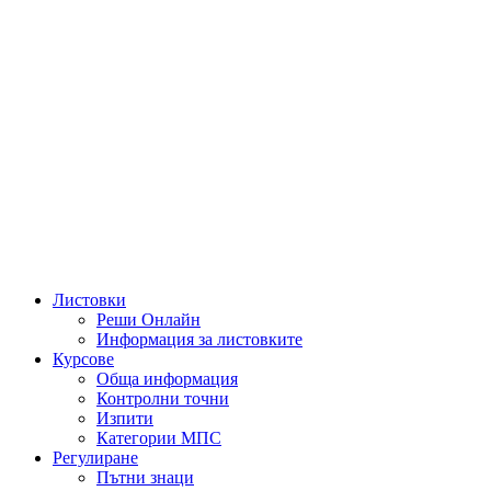
Листовки
Реши Онлайн
Информация за листовките
Курсове
Обща информация
Контролни точни
Изпити
Категории МПС
Регулиране
Пътни знаци