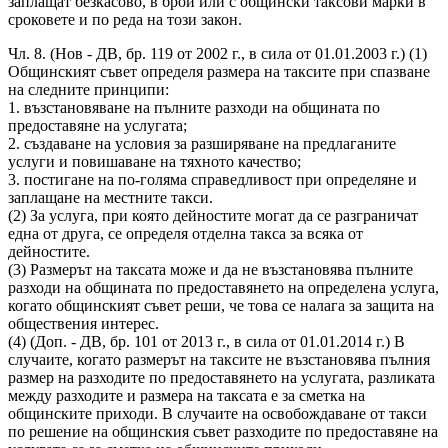
заплащат безкасово, в брой или с общински таксови марки в
сроковете и по реда на този закон.
Чл. 8. (Нов - ДВ, бр. 119 от 2002 г., в сила от 01.01.2003 г.) (1)
Общинският съвет определя размера на таксите при спазване
на следните принципи:
1. възстановяване на пълните разходи на общината по
предоставяне на услугата;
2. създаване на условия за разширяване на предлаганите
услуги и повишаване на тяхното качество;
3. постигане на по-голяма справедливост при определяне и
заплащане на местните такси.
(2) За услуга, при която дейностите могат да се разграничат
една от друга, се определя отделна такса за всяка от
дейностите.
(3) Размерът на таксата може и да не възстановява пълните
разходи на общината по предоставянето на определена услуга,
когато общинският съвет реши, че това се налага за защита на
обществения интерес.
(4) (Доп. - ДВ, бр. 101 от 2013 г., в сила от 01.01.2014 г.) В
случаите, когато размерът на таксите не възстановява пълния
размер на разходите по предоставянето на услугата, разликата
между разходите и размера на таксата е за сметка на
общинските приходи. В случаите на освобождаване от такси
по решение на общинския съвет разходите по предоставяне на