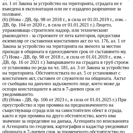
ал. 1 от Закона за устройство на територията, сградата не е
въведена в експлоатация или не е издадено разрешение за
ползване.
(6) (Нова - ДВ, бр. 98 от 2018 г., в сила от 01.01.2019 г., изм. -
ДВ, бр. 104 от 2020 г., в сила от 01.01.2021 г.) Лицето,
упражняващо строителен надзор, или техническият
ръководител - за строежите от пета категория, предоставя
екземпляр от съставения констативен акт по чл. 176, ал. 1 от
Закона за устройство на територията на звеното за местни
приходи в общината в едноседмичен срок от съставянето му.
(7) Нова - ДВ, бр. 98 от 2018 г., в сила от 01.01.2019 г., изм. -
ДВ, бр. 16 от 2021 г.) Завършването на сградата в груб строеж
се установява по реда на чл. 181, ал. 3 от Закона за устройство
на територията. Обстоятелствата по ал. 5 се установяват с
констативен акт, съставен от служители на общината. Актът
се съобщава на данъчно задълженото лице, което може да
оспори констатациите в акта в 7-дневен срок от
уведомяването.
(8) (Нова - ДВ, бр. 106 от 2023 г., в сила от 01.01.2025 г.) При
преустройство и при промяна на предназначението на
съществуваща сграда или на самостоятелен обект в сграда,
както и при промяна на друго обстоятелство, което има
значение за определяне на данъка, Агенцията по вписванията
и Агенцията по геодезия, картография и кадастър уведомяват
общината в 7-дневен срок за промененото обстоятелство по