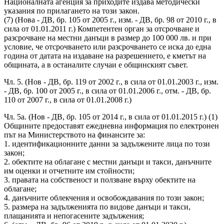
Националната агенция за приходите издава методически
указания по прилагането на този закон.
(7) (Нова - ДВ, бр. 105 от 2005 г., изм. - ДВ, бр. 98 от 2010 г., в
сила от 01.01.2011 г.) Компетентен орган за отсрочване и
разсрочване на местни данъци в размер до 100 000 лв. и при
условие, че отсрочването или разсрочването се иска до една
година от датата на издаване на разрешението, е кметът на
общината, а в останалите случаи е общинският съвет.
Чл. 5. (Нов - ДВ, бр. 119 от 2002 г., в сила от 01.01.2003 г., изм.
- ДВ, бр. 100 от 2005 г., в сила от 01.01.2006 г., отм. - ДВ, бр.
110 от 2007 г., в сила от 01.01.2008 г.)
Чл. 5а. (Нов - ДВ, бр. 105 от 2014 г., в сила от 01.01.2015 г.) (1)
Общините предоставят ежедневна информация по електронен
път на Министерството на финансите за:
1. идентификационните данни за задължените лица по този
закон;
2. обектите на облагане с местни данъци и такси, данъчните
им оценки и отчетните им стойности;
3. правата на собственост и ползване върху обектите на
облагане;
4. данъчните облекчения и освобождавания по този закон;
5. размера на задълженията по видове данъци и такси,
плащанията и непогасените задължения;