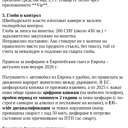
приложението **Via**.
5. Глоби и контрол
Швейцарските власти използват камери и засилен
полицейски контрол.
Глоба за липса на винетка: 200 CHF (около 430 лв.) +
задължително закупуване на винетка.
Неправилно поставяне: Ако стикерът не е залепен на
правилното място (на предното стъкло, без тиксо), той се
счита за невалиден и подлежи на същата глоба.
Правила за шофиране в Европейския съюз и Европа –
актуално към януари 2026 г.
Пътуването с автомобил из Европа е удобно, но правилата за
движение варират значително между държавите. В ЕС
шофьорската книжка се признава взаимно, а от 2025 г. важат
нови общи правила:
цифрови книжки
(на мобилен телефон),
пробен период от минимум 2 години
за нови шофьори (с по-
строги санкции за алкохол и неспазване на колани), и
EU-
wide дисквалификация
за тежки нарушения (напр.
превишена скорост с над 50 км/ч, шофиране в нетрезво
състояние или причиняване на ПТП със смърт).