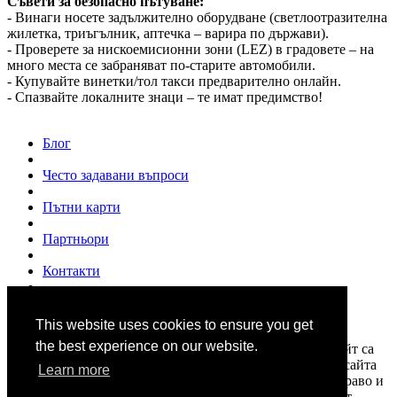
Съвети за безопасно пътуване:
- Винаги носете задължително оборудване (светлоотразителна
жилетка, триъгълник, аптечка – варира по държави).
- Проверете за нискоемисионни зони (LEZ) в градовете – на
много места се забраняват по-старите автомобили.
- Купувайте винетки/тол такси предварително онлайн.
- Спазвайте локалните знаци – те имат предимство!
Блог
Често задавани въпроси
Пътни карти
Партньори
Контакти
За нас
This website uses cookies to ensure you get
© 2007 - 2026
www.shofior.com
. Всички права запазени.
the best experience on our website.
Всички текстове и изображения публикувани в този сайт са
собственост на "Шофьор.ком" и на всички цитирани в сайта
Learn more
източници, и са под закрила на "Закона за авторското право и
сродните им права". Информацията в сайта се набира от