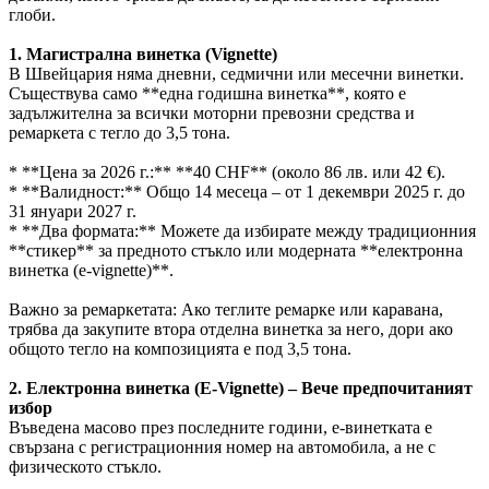
глоби.
1. Магистрална винетка (Vignette)
В Швейцария няма дневни, седмични или месечни винетки.
Съществува само **една годишна винетка**, която е
задължителна за всички моторни превозни средства и
ремаркета с тегло до 3,5 тона.
* **Цена за 2026 г.:** **40 CHF** (около 86 лв. или 42 €).
* **Валидност:** Общо 14 месеца – от 1 декември 2025 г. до
31 януари 2027 г.
* **Два формата:** Можете да избирате между традиционния
**стикер** за предното стъкло или модерната **електронна
винетка (e-vignette)**.
Важно за ремаркетата: Ако теглите ремарке или каравана,
трябва да закупите втора отделна винетка за него, дори ако
общото тегло на композицията е под 3,5 тона.
2. Електронна винетка (E-Vignette) – Вече предпочитаният
избор
Въведена масово през последните години, е-винетката е
свързана с регистрационния номер на автомобила, а не с
физическото стъкло.