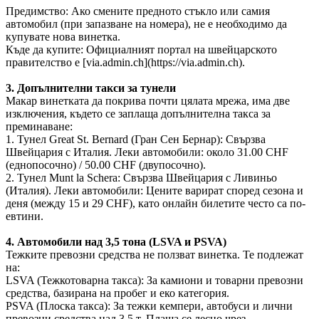
Предимство: Ако смените предното стъкло или самия
автомобил (при запазване на номера), не е необходимо да
купувате нова винетка.
Къде да купите: Официалният портал на швейцарското
правителство е [via.admin.ch](https://via.admin.ch).
3. Допълнителни такси за тунели
Макар винетката да покрива почти цялата мрежа, има две
изключения, където се заплаща допълнителна такса за
преминаване:
1. Тунел Great St. Bernard (Гран Сен Бернар): Свързва
Швейцария с Италия. Леки автомобили: около 31.00 CHF
(еднопосочно) / 50.00 CHF (двупосочно).
2. Тунел Munt la Schera: Свързва Швейцария с Ливиньо
(Италия). Леки автомобили: Цените варират според сезона и
деня (между 15 и 29 CHF), като онлайн билетите често са по-
евтини.
4. Автомобили над 3,5 тона (LSVA и PSVA)
Тежките превозни средства не ползват винетка. Те подлежат
на:
LSVA (Тежкотоварна такса): За камиони и товарни превозни
средства, базирана на пробег и еко категория.
PSVA (Плоска такса): За тежки кемпери, автобуси и лични
превозни средства над 3,5 т. Плаща се лесно чрез