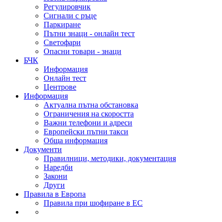
Регулировчик
Сигнали с ръце
Паркиране
Пътни знаци - онлайн тест
Светофари
Опасни товари - знаци
БЧК
Информация
Онлайн тест
Центрове
Информация
Актуална пътна обстановка
Ограничения на скоростта
Важни телефони и адреси
Европейски пътни такси
Обща информация
Документи
Правилници, методики, документация
Наредби
Закони
Други
Правила в Европа
Правила при шофиране в ЕС