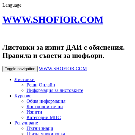
Language
WWW.SHOFIOR.COM
Листовки за изпит ДАИ с обяснения.
Правила и съвети за шофьори.
WWW.SHOFIOR.COM
Toggle navigation
Листовки
Реши Онлайн
Информация за листовките
Курсове
Обща информация
Контролни точни
Изпити
Категории МПС
Регулиране
Пътни знаци
Пътна маркировка