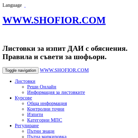
Language
WWW.SHOFIOR.COM
Листовки за изпит ДАИ с обяснения.
Правила и съвети за шофьори.
WWW.SHOFIOR.COM
Toggle navigation
Листовки
Реши Онлайн
Информация за листовките
Курсове
Обща информация
Контролни точни
Изпити
Категории МПС
Регулиране
Пътни знаци
Пътна маркировка