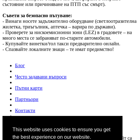
състояние или причиняване на ПТП със смърт).
Съвети за безопасно пътуване:
- Винаги носете задължително оборудване (светлоотразителна
жилетка, триъгълник, аптечка – варира по държави).
- Проверете за нискоемисионни зони (LEZ) в градовете – на
много места се забраняват по-старите автомобили.
- Купувайте винетки/тол такси предварително онлайн.
- Спазвайте локалните знаци – те имат предимство!
Блог
Често задавани въпроси
Пътни карти
Партньори
Контакти
За нас
This website uses cookies to ensure you get
© 2007 - 2026
www.shofior.com
. Всички права запазени.
the best experience on our website.
Всички текстове и изображения публикувани в този сайт са