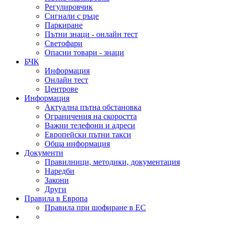
Регулировчик
Сигнали с ръце
Паркиране
Пътни знаци - онлайн тест
Светофари
Опасни товари - знаци
БЧК
Информация
Онлайн тест
Центрове
Информация
Актуална пътна обстановка
Ограничения на скоростта
Важни телефони и адреси
Европейски пътни такси
Обща информация
Документи
Правилници, методики, документация
Наредби
Закони
Други
Правила в Европа
Правила при шофиране в ЕС