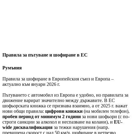
Правила за пътуване и шофиране в ЕС
Румъния
Правила за шофиране в Европейския съюз и Европа –
актуално към януари 2026 г.
Пътуването с автомобил из Европа е удобно, но правилата за
движение варират значително между държавите. В ЕС
шофьорската книжка се признава взаимно, а от 2025 г. важат
нови общи правила:
цифрови книжки
(на мобилен телефон),
пробен период от минимум 2 години
за нови шофьори (с по-
строги санкции за алкохол и неспазване на колани), и
EU-
wide дисквалификация
за тежки нарушения (напр.
превишена скорост с над 50 км/ч, шофиране в нетрезво