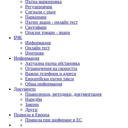
Пътна маркировка
Регулировчик
Сигнали с ръце
Паркиране
Пътни знаци - онлайн тест
Светофари
Опасни товари - знаци
БЧК
Информация
Онлайн тест
Центрове
Информация
Актуална пътна обстановка
Ограничения на скоростта
Важни телефони и адреси
Европейски пътни такси
Обща информация
Документи
Правилници, методики, документация
Наредби
Закони
Други
Правила в Европа
Правила при шофиране в ЕС