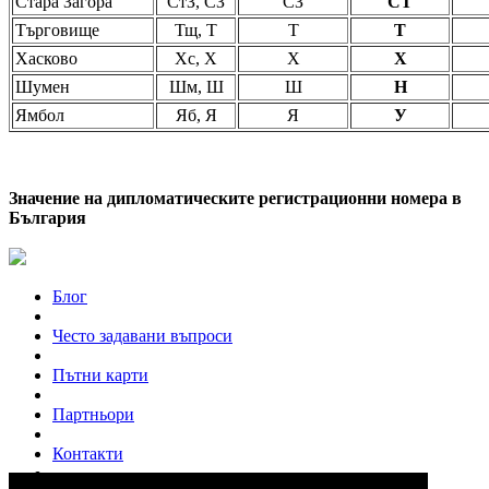
Стара Загора
СтЗ, СЗ
СЗ
СТ
Търговище
Тщ, Т
Т
Т
Хасково
Хс, Х
Х
Х
Шумен
Шм, Ш
Ш
Н
Ямбол
Яб, Я
Я
У
Значение на дипломатическите регистрационни номера в
България
Блог
Често задавани въпроси
Пътни карти
Партньори
Контакти