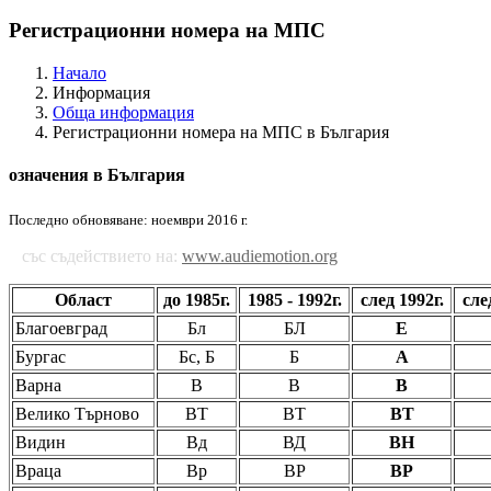
Регистрационни номера на МПС
Начало
Информация
Обща информация
Регистрационни номера на МПС в България
означения в България
Последно обновяване: ноември 2016 г.
със съдействието на:
www.audiemotion.org
Област
до 1985г.
1985 - 1992г.
след 1992г.
сле
Благоевград
Бл
БЛ
Е
Бургас
Бс, Б
Б
А
Варна
В
В
В
Велико Търново
ВТ
ВТ
ВТ
Видин
Вд
ВД
ВН
Враца
Вр
ВР
ВР