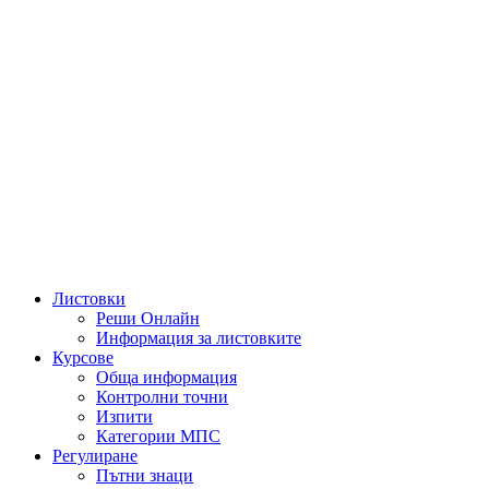
Листовки
Реши Онлайн
Информация за листовките
Курсове
Обща информация
Контролни точни
Изпити
Категории МПС
Регулиране
Пътни знаци