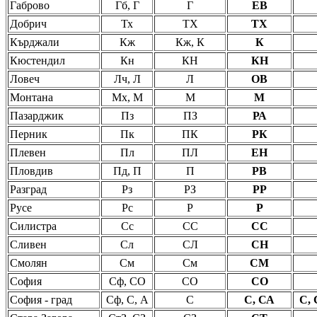
Габрово
Гб, Г
Г
ЕВ
Добрич
Тх
ТХ
ТХ
Кърджали
Кж
Кж, К
К
Кюстендил
Кн
КН
КН
Ловеч
Лч, Л
Л
ОВ
Монтана
Мх, М
М
М
Пазарджик
Пз
ПЗ
РА
Перник
Пк
ПК
РК
Плевен
Пл
ПЛ
ЕН
Пловдив
Пд, П
П
РВ
Разград
Рз
РЗ
РР
Русе
Рс
Р
Р
Силистра
Сс
СС
СС
Сливен
Сл
СЛ
СН
Смолян
См
См
СМ
София
Сф, СО
СО
СО
София - град
Сф, С, А
С
С, СА
С, 