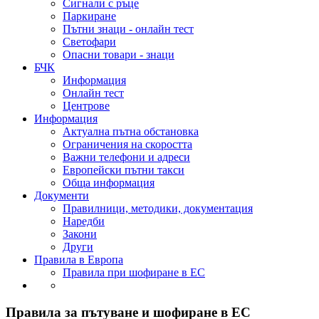
Сигнали с ръце
Паркиране
Пътни знаци - онлайн тест
Светофари
Опасни товари - знаци
БЧК
Информация
Онлайн тест
Центрове
Информация
Актуална пътна обстановка
Ограничения на скоростта
Важни телефони и адреси
Европейски пътни такси
Обща информация
Документи
Правилници, методики, документация
Наредби
Закони
Други
Правила в Европа
Правила при шофиране в ЕС
Правила за пътуване и шофиране в ЕС