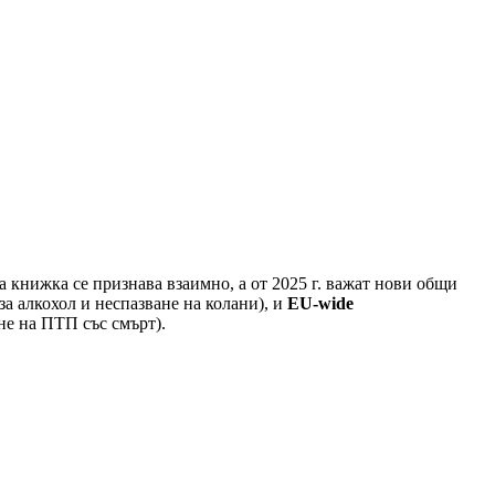
 книжка се признава взаимно, а от 2025 г. важат нови общи
а алкохол и неспазване на колани), и
EU-wide
не на ПТП със смърт).