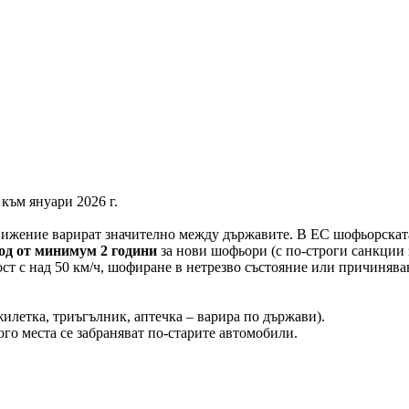
към януари 2026 г.
движение варират значително между държавите. В ЕС шофьорската
од от минимум 2 години
за нови шофьори (с по-строги санкции з
ст с над 50 км/ч, шофиране в нетрезво състояние или причинява
илетка, триъгълник, аптечка – варира по държави).
ого места се забраняват по-старите автомобили.