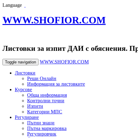
Language
WWW.SHOFIOR.COM
Листовки за изпит ДАИ с обяснения. П
WWW.SHOFIOR.COM
Toggle navigation
Листовки
Реши Онлайн
Информация за листовките
Курсове
Обща информация
Контролни точни
Изпити
Категории МПС
Регулиране
Пътни знаци
Пътна маркировка
Регулировчик