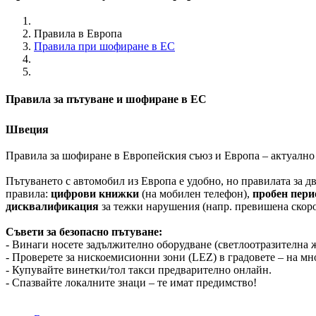
Правила в Европа
Правила при шофиране в ЕС
Правила за пътуване и шофиране в ЕС
Швеция
Правила за шофиране в Европейския съюз и Европа – актуално 
Пътуването с автомобил из Европа е удобно, но правилата за 
правила:
цифрови книжки
(на мобилен телефон),
пробен пери
дисквалификация
за тежки нарушения (напр. превишена скоро
Съвети за безопасно пътуване:
- Винаги носете задължително оборудване (светлоотразителна ж
- Проверете за нискоемисионни зони (LEZ) в градовете – на мн
- Купувайте винетки/тол такси предварително онлайн.
- Спазвайте локалните знаци – те имат предимство!