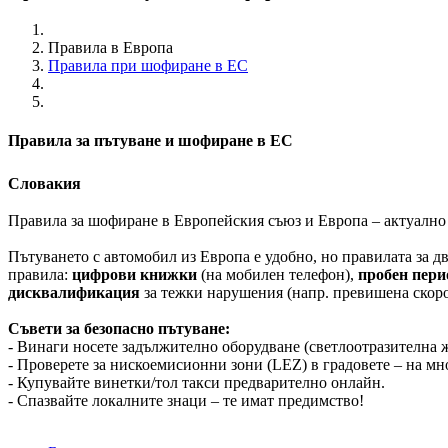
Правила в Европа
Правила при шофиране в ЕС
Правила за пътуване и шофиране в ЕС
Словакия
Правила за шофиране в Европейския съюз и Европа – актуално 
Пътуването с автомобил из Европа е удобно, но правилата за 
правила:
цифрови книжки
(на мобилен телефон),
пробен пери
дисквалификация
за тежки нарушения (напр. превишена скоро
Съвети за безопасно пътуване:
- Винаги носете задължително оборудване (светлоотразителна ж
- Проверете за нискоемисионни зони (LEZ) в градовете – на мн
- Купувайте винетки/тол такси предварително онлайн.
- Спазвайте локалните знаци – те имат предимство!