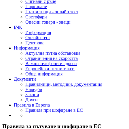
Сигнали с ръце
Паркиране
Пътни знаци - онлайн тест
Светофари
Опасни товари - знаци
БЧК
Информация
Онлайн тест
Центрове
Информация
Актуална пътна обстановка
Ограничения на скоростта
Важни телефони и адреси
Европейски пътни такси
Обща информация
Документи
Правилници, методики, документация
Наредби
Закони
Други
Правила в Европа
Правила при шофиране в ЕС
Правила за пътуване и шофиране в ЕС