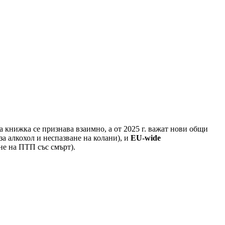
 книжка се признава взаимно, а от 2025 г. важат нови общи
а алкохол и неспазване на колани), и
EU-wide
не на ПТП със смърт).