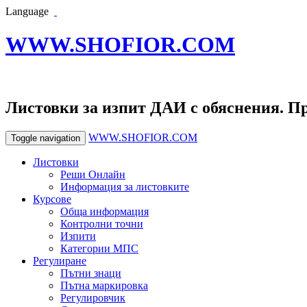
Language
WWW.SHOFIOR.COM
Листовки за изпит ДАИ с обяснения. П
WWW.SHOFIOR.COM
Toggle navigation
Листовки
Реши Онлайн
Информация за листовките
Курсове
Обща информация
Контролни точни
Изпити
Категории МПС
Регулиране
Пътни знаци
Пътна маркировка
Регулировчик