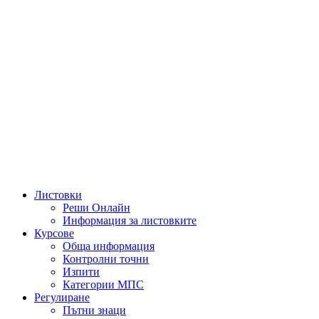
Листовки
Реши Онлайн
Информация за листовките
Курсове
Обща информация
Контролни точни
Изпити
Категории МПС
Регулиране
Пътни знаци