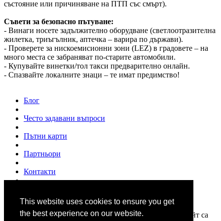
състояние или причиняване на ПТП със смърт).
Съвети за безопасно пътуване:
- Винаги носете задължително оборудване (светлоотразителна
жилетка, триъгълник, аптечка – варира по държави).
- Проверете за нискоемисионни зони (LEZ) в градовете – на
много места се забраняват по-старите автомобили.
- Купувайте винетки/тол такси предварително онлайн.
- Спазвайте локалните знаци – те имат предимство!
Блог
Често задавани въпроси
Пътни карти
Партньори
Контакти
За нас
This website uses cookies to ensure you get
© 2007 - 2026
www.shofior.com
. Всички права запазени.
the best experience on our website.
Всички текстове и изображения публикувани в този сайт са