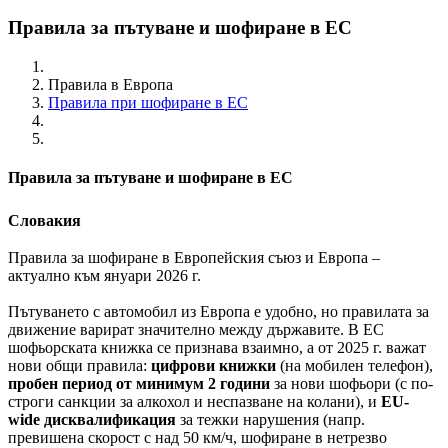
Правила за пътуване и шофиране в ЕС
Правила в Европа
Правила при шофиране в ЕС
Правила за пътуване и шофиране в ЕС
Словакия
Правила за шофиране в Европейския съюз и Европа –
актуално към януари 2026 г.
Пътуването с автомобил из Европа е удобно, но правилата за
движение варират значително между държавите. В ЕС
шофьорската книжка се признава взаимно, а от 2025 г. важат
нови общи правила:
цифрови книжки
(на мобилен телефон),
пробен период от минимум 2 години
за нови шофьори (с по-
строги санкции за алкохол и неспазване на колани), и
EU-
wide дисквалификация
за тежки нарушения (напр.
превишена скорост с над 50 км/ч, шофиране в нетрезво