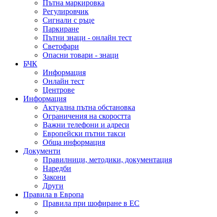
Пътна маркировка
Регулировчик
Сигнали с ръце
Паркиране
Пътни знаци - онлайн тест
Светофари
Опасни товари - знаци
БЧК
Информация
Онлайн тест
Центрове
Информация
Актуална пътна обстановка
Ограничения на скоростта
Важни телефони и адреси
Европейски пътни такси
Обща информация
Документи
Правилници, методики, документация
Наредби
Закони
Други
Правила в Европа
Правила при шофиране в ЕС