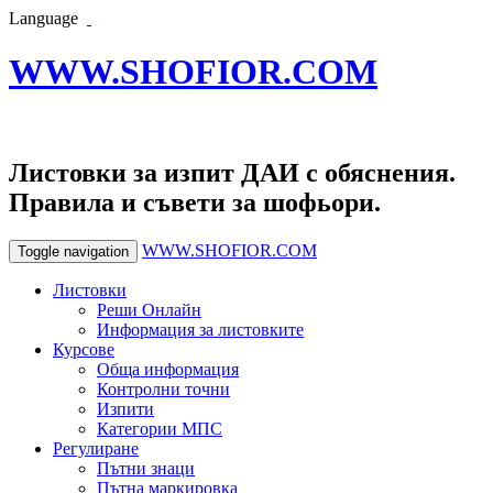
Language
WWW.SHOFIOR.COM
Листовки за изпит ДАИ с обяснения.
Правила и съвети за шофьори.
WWW.SHOFIOR.COM
Toggle navigation
Листовки
Реши Онлайн
Информация за листовките
Курсове
Обща информация
Контролни точни
Изпити
Категории МПС
Регулиране
Пътни знаци
Пътна маркировка