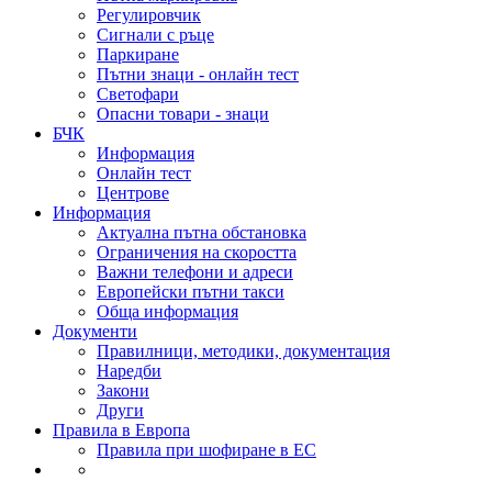
Регулировчик
Сигнали с ръце
Паркиране
Пътни знаци - онлайн тест
Светофари
Опасни товари - знаци
БЧК
Информация
Онлайн тест
Центрове
Информация
Актуална пътна обстановка
Ограничения на скоростта
Важни телефони и адреси
Европейски пътни такси
Обща информация
Документи
Правилници, методики, документация
Наредби
Закони
Други
Правила в Европа
Правила при шофиране в ЕС