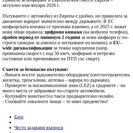
актуално към януари 2026 г.
Пътуването с автомобил из Европа е удобно, но правилата за
движение варират значително между държавите. В ЕС
шофьорската книжка се признава взаимно, а от 2025 г. важат
нови общи правила:
цифрови книжки
(на мобилен телефон),
пробен период от минимум 2 години
за нови шофьори (с по-
строги санкции за алкохол и неспазване на колани), и
EU-
wide дисквалификация
за тежки нарушения (напр.
превишена скорост с над 50 км/ч, шофиране в нетрезво
състояние или причиняване на ПТП със смърт).
Съвети за безопасно пътуване:
- Винаги носете задължително оборудване (светлоотразителна
жилетка, триъгълник, аптечка – варира по държави).
- Проверете за нискоемисионни зони (LEZ) в градовете – на
много места се забраняват по-старите автомобили.
- Купувайте винетки/тол такси предварително онлайн.
- Спазвайте локалните знаци – те имат предимство!
Блог
Често задавани въпроси