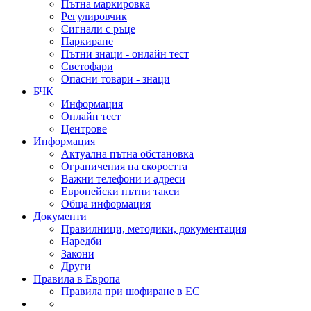
Пътна маркировка
Регулировчик
Сигнали с ръце
Паркиране
Пътни знаци - онлайн тест
Светофари
Опасни товари - знаци
БЧК
Информация
Онлайн тест
Центрове
Информация
Актуална пътна обстановка
Ограничения на скоростта
Важни телефони и адреси
Европейски пътни такси
Обща информация
Документи
Правилници, методики, документация
Наредби
Закони
Други
Правила в Европа
Правила при шофиране в ЕС