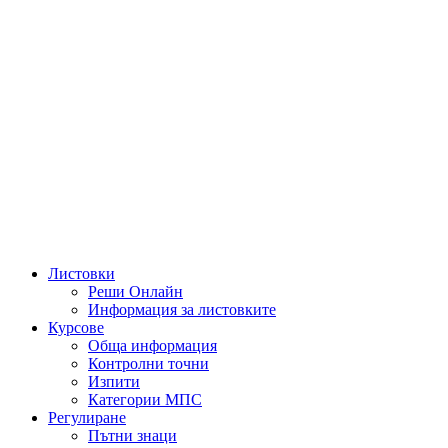
Листовки
Реши Онлайн
Информация за листовките
Курсове
Обща информация
Контролни точни
Изпити
Категории МПС
Регулиране
Пътни знаци