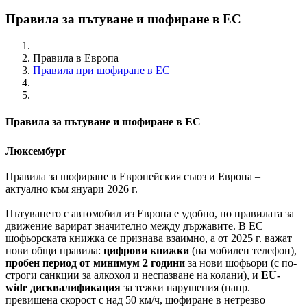
Правила за пътуване и шофиране в ЕС
Правила в Европа
Правила при шофиране в ЕС
Правила за пътуване и шофиране в ЕС
Люксембург
Правила за шофиране в Европейския съюз и Европа –
актуално към януари 2026 г.
Пътуването с автомобил из Европа е удобно, но правилата за
движение варират значително между държавите. В ЕС
шофьорската книжка се признава взаимно, а от 2025 г. важат
нови общи правила:
цифрови книжки
(на мобилен телефон),
пробен период от минимум 2 години
за нови шофьори (с по-
строги санкции за алкохол и неспазване на колани), и
EU-
wide дисквалификация
за тежки нарушения (напр.
превишена скорост с над 50 км/ч, шофиране в нетрезво