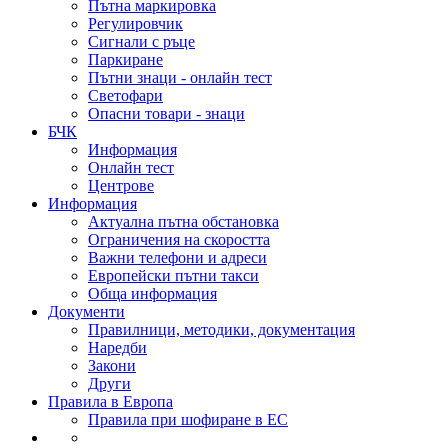
Пътна маркировка
Регулировчик
Сигнали с ръце
Паркиране
Пътни знаци - онлайн тест
Светофари
Опасни товари - знаци
БЧК
Информация
Онлайн тест
Центрове
Информация
Актуална пътна обстановка
Ограничения на скоростта
Важни телефони и адреси
Европейски пътни такси
Обща информация
Документи
Правилници, методики, документация
Наредби
Закони
Други
Правила в Европа
Правила при шофиране в ЕС