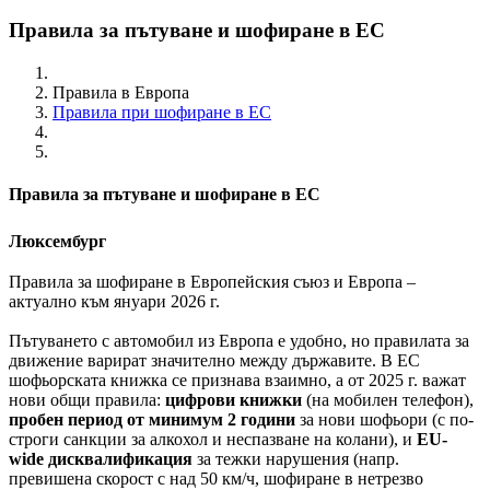
Правила за пътуване и шофиране в ЕС
Правила в Европа
Правила при шофиране в ЕС
Правила за пътуване и шофиране в ЕС
Люксембург
Правила за шофиране в Европейския съюз и Европа –
актуално към януари 2026 г.
Пътуването с автомобил из Европа е удобно, но правилата за
движение варират значително между държавите. В ЕС
шофьорската книжка се признава взаимно, а от 2025 г. важат
нови общи правила:
цифрови книжки
(на мобилен телефон),
пробен период от минимум 2 години
за нови шофьори (с по-
строги санкции за алкохол и неспазване на колани), и
EU-
wide дисквалификация
за тежки нарушения (напр.
превишена скорост с над 50 км/ч, шофиране в нетрезво