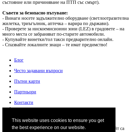
състояние или причиняване на ПТП със смърт).
Съвети за безопасно пътуване:
- Винаги носете задължително оборудване (светлоотразителна
жилетка, триъгълник, аптечка – варира по държави).
- Проверете за нискоемисионни зони (LEZ) в градовете – на
много места се забраняват по-старите автомобили.
- Купувайте винетки/тол такси предварително онлайн.
- Спазвайте локалните знаци – те имат предимство!
Блог
Често задавани въпроси
Пътни карти
Партньори
Контакти
За нас
This website uses cookies to ensure you get
© 2007 - 2026
www.shofior.com
. Всички права запазени.
the best experience on our website.
Всички текстове и изображения публикувани в този сайт са