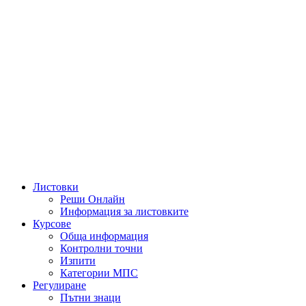
Листовки
Реши Онлайн
Информация за листовките
Курсове
Обща информация
Контролни точни
Изпити
Категории МПС
Регулиране
Пътни знаци