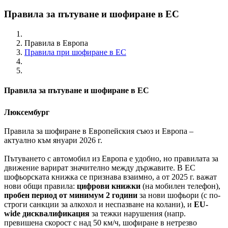
Правила за пътуване и шофиране в ЕС
Правила в Европа
Правила при шофиране в ЕС
Правила за пътуване и шофиране в ЕС
Люксембург
Правила за шофиране в Европейския съюз и Европа –
актуално към януари 2026 г.
Пътуването с автомобил из Европа е удобно, но правилата за
движение варират значително между държавите. В ЕС
шофьорската книжка се признава взаимно, а от 2025 г. важат
нови общи правила:
цифрови книжки
(на мобилен телефон),
пробен период от минимум 2 години
за нови шофьори (с по-
строги санкции за алкохол и неспазване на колани), и
EU-
wide дисквалификация
за тежки нарушения (напр.
превишена скорост с над 50 км/ч, шофиране в нетрезво