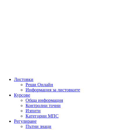
Листовки
Реши Онлайн
Информация за листовките
Курсове
Обща информация
Контролни точни
Изпити
Категории МПС
Регулиране
Пътни знаци