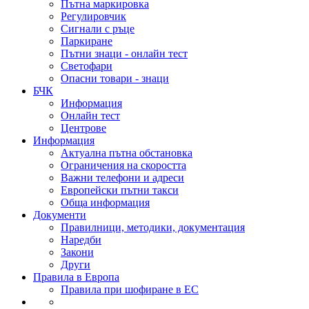
Пътна маркировка
Регулировчик
Сигнали с ръце
Паркиране
Пътни знаци - онлайн тест
Светофари
Опасни товари - знаци
БЧК
Информация
Онлайн тест
Центрове
Информация
Актуална пътна обстановка
Ограничения на скоростта
Важни телефони и адреси
Европейски пътни такси
Обща информация
Документи
Правилници, методики, документация
Наредби
Закони
Други
Правила в Европа
Правила при шофиране в ЕС