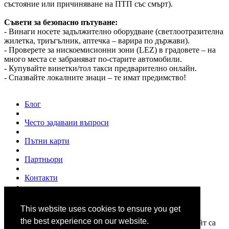
състояние или причиняване на ПТП със смърт).
Съвети за безопасно пътуване:
- Винаги носете задължително оборудване (светлоотразителна
жилетка, триъгълник, аптечка – варира по държави).
- Проверете за нискоемисионни зони (LEZ) в градовете – на
много места се забраняват по-старите автомобили.
- Купувайте винетки/тол такси предварително онлайн.
- Спазвайте локалните знаци – те имат предимство!
Блог
Често задавани въпроси
Пътни карти
Партньори
Контакти
За нас
This website uses cookies to ensure you get
© 2007 - 2026
www.shofior.com
. Всички права запазени.
the best experience on our website.
Всички текстове и изображения публикувани в този сайт са