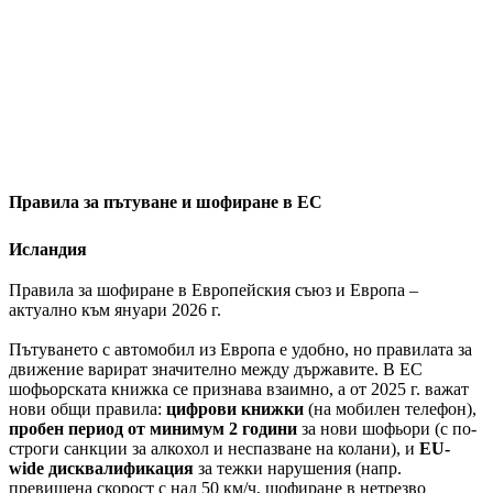
Правила за пътуване и шофиране в ЕС
Исландия
Правила за шофиране в Европейския съюз и Европа –
актуално към януари 2026 г.
Пътуването с автомобил из Европа е удобно, но правилата за
движение варират значително между държавите. В ЕС
шофьорската книжка се признава взаимно, а от 2025 г. важат
нови общи правила:
цифрови книжки
(на мобилен телефон),
пробен период от минимум 2 години
за нови шофьори (с по-
строги санкции за алкохол и неспазване на колани), и
EU-
wide дисквалификация
за тежки нарушения (напр.
превишена скорост с над 50 км/ч, шофиране в нетрезво