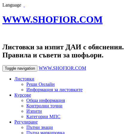
Language
WWW.SHOFIOR.COM
Листовки за изпит ДАИ с обяснения.
Правила и съвети за шофьори.
WWW.SHOFIOR.COM
Toggle navigation
Листовки
Реши Онлайн
Информация за листовките
Курсове
Обща информация
Контролни точни
Изпити
Категории МПС
Регулиране
Пътни знаци
Пътна маркировка