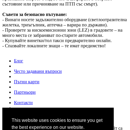
състояние или причиняване на ПТП със смърт).
Съвети за безопасно пътуване:
- Винаги носете задължително оборудване (светлоотразителна
жилетка, триъгълник, аптечка – варира по държави).
- Проверете за нискоемисионни зони (LEZ) в градовете – на
много места се забраняват по-старите автомобили.
- Купувайте винетки/тол такси предварително онлайн.
- Спазвайте локалните знаци – те имат предимство!
Блог
Често задавани въпроси
Пътни карти
Партньори
Контакти
За нас
This website uses cookies to ensure you get
© 2007 - 2026
www.shofior.com
. Всички права запазени.
the best experience on our website.
Всички текстове и изображения публикувани в този сайт са