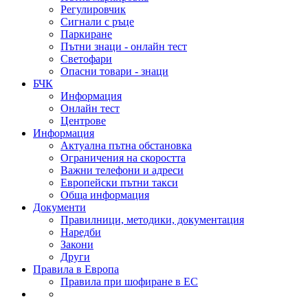
Регулировчик
Сигнали с ръце
Паркиране
Пътни знаци - онлайн тест
Светофари
Опасни товари - знаци
БЧК
Информация
Онлайн тест
Центрове
Информация
Актуална пътна обстановка
Ограничения на скоростта
Важни телефони и адреси
Европейски пътни такси
Обща информация
Документи
Правилници, методики, документация
Наредби
Закони
Други
Правила в Европа
Правила при шофиране в ЕС