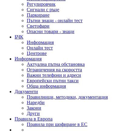
Регулировчик
Сигнали с ръце
Паркиране
Пътни знаци - онлайн тест
Светофари
Опасни товари - знаци
БЧК
Информация
Онлайн тест
Центрове
Информация
Актуална пътна обстановка
Ограничения на скоростта
Важни телефони и адреси
Европейски пътни такси
Обща информация
Документи
Правилници, методики, документация
Наредби
Закони
Други
Правила в Европа
Правила при шофиране в ЕС