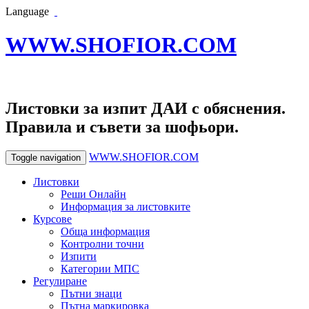
Language
WWW.SHOFIOR.COM
Листовки за изпит ДАИ с обяснения.
Правила и съвети за шофьори.
WWW.SHOFIOR.COM
Toggle navigation
Листовки
Реши Онлайн
Информация за листовките
Курсове
Обща информация
Контролни точни
Изпити
Категории МПС
Регулиране
Пътни знаци
Пътна маркировка