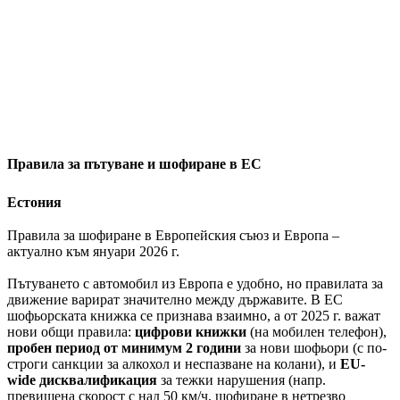
Правила за пътуване и шофиране в ЕС
Естония
Правила за шофиране в Европейския съюз и Европа –
актуално към януари 2026 г.
Пътуването с автомобил из Европа е удобно, но правилата за
движение варират значително между държавите. В ЕС
шофьорската книжка се признава взаимно, а от 2025 г. важат
нови общи правила:
цифрови книжки
(на мобилен телефон),
пробен период от минимум 2 години
за нови шофьори (с по-
строги санкции за алкохол и неспазване на колани), и
EU-
wide дисквалификация
за тежки нарушения (напр.
превишена скорост с над 50 км/ч, шофиране в нетрезво