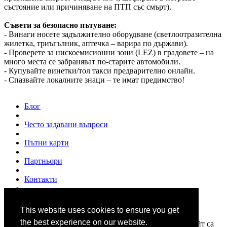
състояние или причиняване на ПТП със смърт).
Съвети за безопасно пътуване:
- Винаги носете задължително оборудване (светлоотразителна
жилетка, триъгълник, аптечка – варира по държави).
- Проверете за нискоемисионни зони (LEZ) в градовете – на
много места се забраняват по-старите автомобили.
- Купувайте винетки/тол такси предварително онлайн.
- Спазвайте локалните знаци – те имат предимство!
Блог
Често задавани въпроси
Пътни карти
Партньори
Контакти
За нас
This website uses cookies to ensure you get
© 2007 - 2026
www.shofior.com
. Всички права запазени.
the best experience on our website.
Всички текстове и изображения публикувани в този сайт са