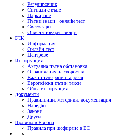
Регулировчик
Сигнали с ръце
Паркиране
Пътни знаци - онлайн тест
Светофари
Опасни товари - знаци
БЧК
Информация
Онлайн тест
Центрове
Информация
Актуална пътна обстановка
Ограничения на скоростта
Важни телефони и адреси
Европейски пътни такси
Обща информация
Документи
Правилници, методики, документация
Наредби
Закони
Други
Правила в Европа
Правила при шофиране в ЕС