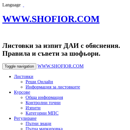
Language
WWW.SHOFIOR.COM
Листовки за изпит ДАИ с обяснения.
Правила и съвети за шофьори.
WWW.SHOFIOR.COM
Toggle navigation
Листовки
Реши Онлайн
Информация за листовките
Курсове
Обща информация
Контролни точни
Изпити
Категории МПС
Регулиране
Пътни знаци
Пътна маркировка