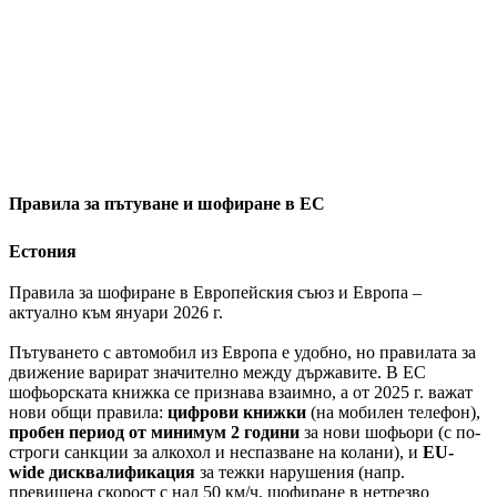
Правила за пътуване и шофиране в ЕС
Естония
Правила за шофиране в Европейския съюз и Европа –
актуално към януари 2026 г.
Пътуването с автомобил из Европа е удобно, но правилата за
движение варират значително между държавите. В ЕС
шофьорската книжка се признава взаимно, а от 2025 г. важат
нови общи правила:
цифрови книжки
(на мобилен телефон),
пробен период от минимум 2 години
за нови шофьори (с по-
строги санкции за алкохол и неспазване на колани), и
EU-
wide дисквалификация
за тежки нарушения (напр.
превишена скорост с над 50 км/ч, шофиране в нетрезво