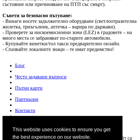
състояние или причиняване на ПТП със смърт).
Съвети за безопасно пътуване:
- Винаги носете задължително оборудване (светлоотразителна
жилетка, триъгълник, аптечка – варира по държави).
- Проверете за нискоемисионни зони (LEZ) в градовете – на
много места се забраняват по-старите автомобили.
- Купувайте винетки/тол такси предварително онлайн.
- Спазвайте локалните знаци – те имат предимство!
Блог
Често задавани въпроси
Пътни карти
Партньори
Контакти
За нас
This website uses cookies to ensure you get
© 2007 - 2026
www.shofior.com
. Всички права запазени.
the best experience on our website.
Всички текстове и изображения публикувани в този сайт са