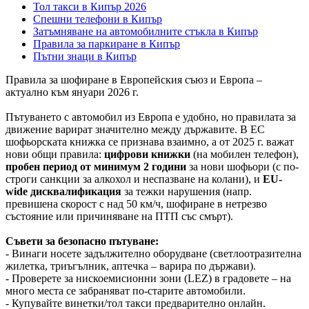
Тол такси в Кипър 2026
Спешни телефони в Кипър
Затъмняване на автомобилните стъкла в Кипър
Правила за паркиране в Кипър
Пътни знаци в Кипър
Правила за шофиране в Европейския съюз и Европа –
актуално към януари 2026 г.
Пътуването с автомобил из Европа е удобно, но правилата за
движение варират значително между държавите. В ЕС
шофьорската книжка се признава взаимно, а от 2025 г. важат
нови общи правила:
цифрови книжки
(на мобилен телефон),
пробен период от минимум 2 години
за нови шофьори (с по-
строги санкции за алкохол и неспазване на колани), и
EU-
wide дисквалификация
за тежки нарушения (напр.
превишена скорост с над 50 км/ч, шофиране в нетрезво
състояние или причиняване на ПТП със смърт).
Съвети за безопасно пътуване:
- Винаги носете задължително оборудване (светлоотразителна
жилетка, триъгълник, аптечка – варира по държави).
- Проверете за нискоемисионни зони (LEZ) в градовете – на
много места се забраняват по-старите автомобили.
- Купувайте винетки/тол такси предварително онлайн.