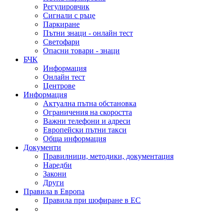
Регулировчик
Сигнали с ръце
Паркиране
Пътни знаци - онлайн тест
Светофари
Опасни товари - знаци
БЧК
Информация
Онлайн тест
Центрове
Информация
Актуална пътна обстановка
Ограничения на скоростта
Важни телефони и адреси
Европейски пътни такси
Обща информация
Документи
Правилници, методики, документация
Наредби
Закони
Други
Правила в Европа
Правила при шофиране в ЕС