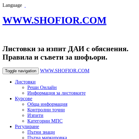
Language
WWW.SHOFIOR.COM
Листовки за изпит ДАИ с обяснения.
Правила и съвети за шофьори.
WWW.SHOFIOR.COM
Toggle navigation
Листовки
Реши Онлайн
Информация за листовките
Курсове
Обща информация
Контролни точни
Изпити
Категории МПС
Регулиране
Пътни знаци
Пътна маркировка