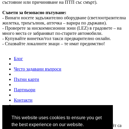
състояние или причиняване на ПТП със смърт).
Съвети за безопасно пътуване:
- Винаги носете задължително оборудване (светлоотразителна
жилетка, триъгълник, аптечка – варира по държави).
- Проверете за нискоемисионни зони (LEZ) в градовете – на
много места се забраняват по-старите автомобили.
- Купувайте винетки/тол такси предварително онлайн.
- Спазвайте локалните знаци – те имат предимство!
Блог
Често задавани въпроси
Пътни карти
Партньори
Контакти
За нас
This website uses cookies to ensure you get
© 2007 - 2026
www.shofior.com
. Всички права запазени.
the best experience on our website.
Всички текстове и изображения публикувани в този сайт са