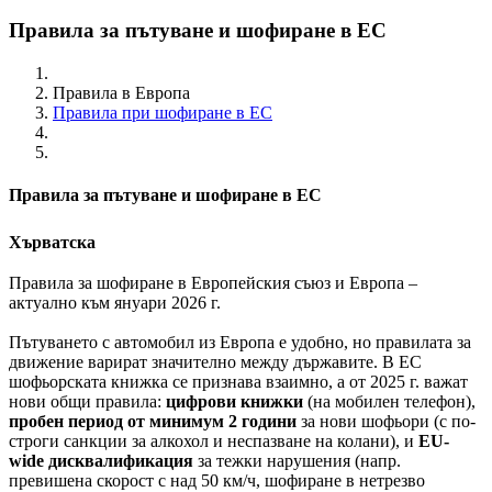
Правила за пътуване и шофиране в ЕС
Правила в Европа
Правила при шофиране в ЕС
Правила за пътуване и шофиране в ЕС
Хърватска
Правила за шофиране в Европейския съюз и Европа –
актуално към януари 2026 г.
Пътуването с автомобил из Европа е удобно, но правилата за
движение варират значително между държавите. В ЕС
шофьорската книжка се признава взаимно, а от 2025 г. важат
нови общи правила:
цифрови книжки
(на мобилен телефон),
пробен период от минимум 2 години
за нови шофьори (с по-
строги санкции за алкохол и неспазване на колани), и
EU-
wide дисквалификация
за тежки нарушения (напр.
превишена скорост с над 50 км/ч, шофиране в нетрезво