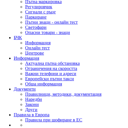
Пътна маркировка
Регулировчик
Сигнали с ръце
Паркиране
Пътни знаци - онлайн тест
Светофари
Опасни товари - знаци
БЧК
Информация
Онлайн тест
Центрове
Информация
Актуална пътна обстановка
Ограничения на скоростта
Важни телефони и адреси
Европейски пътни такси
Обща информация
Документи
Правилници, методики, документация
Наредби
Закони
Други
Правила в Европа
Правила при шофиране в ЕС