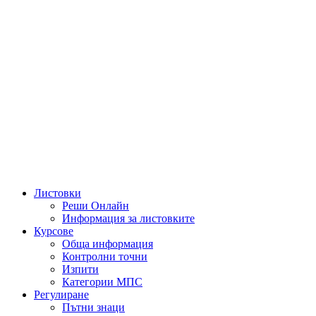
Листовки
Реши Онлайн
Информация за листовките
Курсове
Обща информация
Контролни точни
Изпити
Категории МПС
Регулиране
Пътни знаци