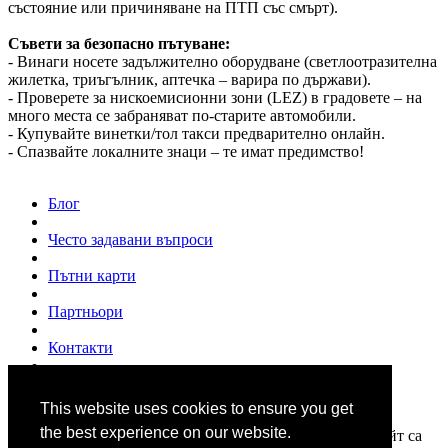
състояние или причиняване на ПТП със смърт).
Съвети за безопасно пътуване:
- Винаги носете задължително оборудване (светлоотразителна
жилетка, триъгълник, аптечка – варира по държави).
- Проверете за нискоемисионни зони (LEZ) в градовете – на
много места се забраняват по-старите автомобили.
- Купувайте винетки/тол такси предварително онлайн.
- Спазвайте локалните знаци – те имат предимство!
Блог
Често задавани въпроси
Пътни карти
Партньори
Контакти
За нас
This website uses cookies to ensure you get
© 2007 - 2026
www.shofior.com
. Всички права запазени.
the best experience on our website.
Всички текстове и изображения публикувани в този сайт са