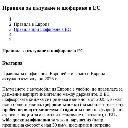
Правила за пътуване и шофиране в ЕС
Правила в Европа
Правила при шофиране в ЕС
Правила за пътуване и шофиране в ЕС
България
Правила за шофиране в Европейския съюз и Европа –
актуално към януари 2026 г.
Пътуването с автомобил из Европа е удобно, но правилата за
движение варират значително между държавите. В ЕС
шофьорската книжка се признава взаимно, а от 2025 г. важат
нови общи правила:
цифрови книжки
(на мобилен телефон),
пробен период от минимум 2 години
за нови шофьори (с по-
строги санкции за алкохол и неспазване на колани), и
EU-
wide дисквалификация
за тежки нарушения (напр.
превишена скорост с над 50 км/ч, шофиране в нетрезво