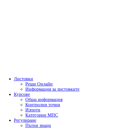
Листовки
Реши Онлайн
Информация за листовките
Курсове
Обща информация
Контролни точни
Изпити
Категории МПС
Регулиране
Пътни знаци