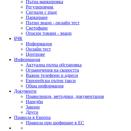
Пътна маркировка
Регулировчик
Сигнали с ръце
Паркиране
Пътни знаци - онлайн тест
Светофари
Опасни товари - знаци
БЧК
Информация
Онлайн тест
Центрове
Информация
Актуална пътна обстановка
Ограничения на скоростта
Важни телефони и адреси
Европейски пътни такси
Обща информация
Документи
Правилници, методики, документация
Наредби
Закони
Други
Правила в Европа
Правила при шофиране в ЕС