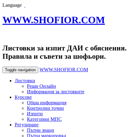
Language
WWW.SHOFIOR.COM
Листовки за изпит ДАИ с обяснения.
Правила и съвети за шофьори.
WWW.SHOFIOR.COM
Toggle navigation
Листовки
Реши Онлайн
Информация за листовките
Курсове
Обща информация
Контролни точни
Изпити
Категории МПС
Регулиране
Пътни знаци
Пътна маркировка