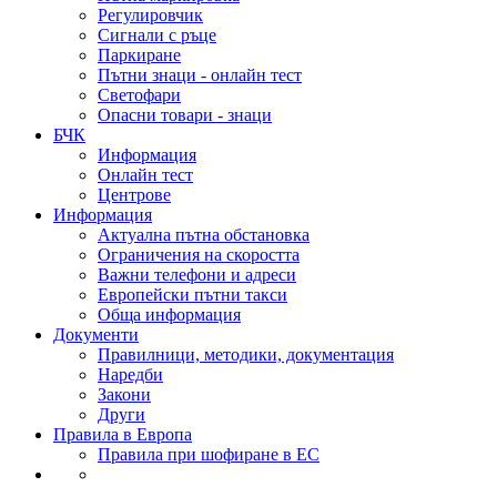
Регулировчик
Сигнали с ръце
Паркиране
Пътни знаци - онлайн тест
Светофари
Опасни товари - знаци
БЧК
Информация
Онлайн тест
Центрове
Информация
Актуална пътна обстановка
Ограничения на скоростта
Важни телефони и адреси
Европейски пътни такси
Обща информация
Документи
Правилници, методики, документация
Наредби
Закони
Други
Правила в Европа
Правила при шофиране в ЕС