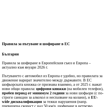
Правила за пътуване и шофиране в ЕС
България
Правила за шофиране в Европейския съюз и Европа –
актуално към януари 2026 г.
Пътуването с автомобил из Европа е удобно, но правилата за
движение варират значително между държавите. В ЕС
шофьорската книжка се признава взаимно, а от 2025 г. важат
нови общи правила:
цифрови книжки
(на мобилен телефон),
пробен период от минимум 2 години
за нови шофьори (с по-
строги санкции за алкохол и неспазване на колани), и
EU-
wide дисквалификация
за тежки нарушения (напр.
превишена скорост с над 50 км/ч, шофиране в нетрезво