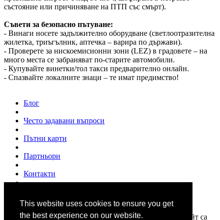
състояние или причиняване на ПТП със смърт).
Съвети за безопасно пътуване:
- Винаги носете задължително оборудване (светлоотразителна
жилетка, триъгълник, аптечка – варира по държави).
- Проверете за нискоемисионни зони (LEZ) в градовете – на
много места се забраняват по-старите автомобили.
- Купувайте винетки/тол такси предварително онлайн.
- Спазвайте локалните знаци – те имат предимство!
Блог
Често задавани въпроси
Пътни карти
Партньори
Контакти
За нас
This website uses cookies to ensure you get
© 2007 - 2026
www.shofior.com
. Всички права запазени.
the best experience on our website.
Всички текстове и изображения публикувани в този сайт са