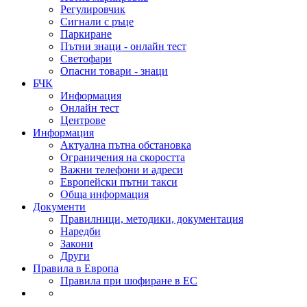
Регулировчик
Сигнали с ръце
Паркиране
Пътни знаци - онлайн тест
Светофари
Опасни товари - знаци
БЧК
Информация
Онлайн тест
Центрове
Информация
Актуална пътна обстановка
Ограничения на скоростта
Важни телефони и адреси
Европейски пътни такси
Обща информация
Документи
Правилници, методики, документация
Наредби
Закони
Други
Правила в Европа
Правила при шофиране в ЕС