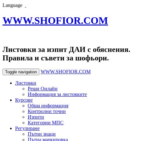
Language
WWW.SHOFIOR.COM
Листовки за изпит ДАИ с обяснения.
Правила и съвети за шофьори.
WWW.SHOFIOR.COM
Toggle navigation
Листовки
Реши Онлайн
Информация за листовките
Курсове
Обща информация
Контролни точни
Изпити
Категории МПС
Регулиране
Пътни знаци
Пътна маркировка