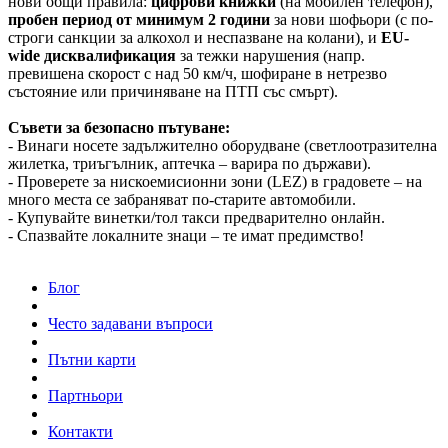
нови общи правила:
цифрови книжки
(на мобилен телефон),
пробен период от минимум 2 години
за нови шофьори (с по-
строги санкции за алкохол и неспазване на колани), и
EU-
wide дисквалификация
за тежки нарушения (напр.
превишена скорост с над 50 км/ч, шофиране в нетрезво
състояние или причиняване на ПТП със смърт).
Съвети за безопасно пътуване:
- Винаги носете задължително оборудване (светлоотразителна
жилетка, триъгълник, аптечка – варира по държави).
- Проверете за нискоемисионни зони (LEZ) в градовете – на
много места се забраняват по-старите автомобили.
- Купувайте винетки/тол такси предварително онлайн.
- Спазвайте локалните знаци – те имат предимство!
Блог
Често задавани въпроси
Пътни карти
Партньори
Контакти