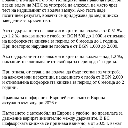
всеки водач на МПС за употреба на алкохол, на място чрез
тест на издишаният от водача въздух. Ако теста даде
позитивен резултат, водачът се придружава до медицинско
заведение за кръвен тест.
Ако съдържанието на алкохол в кръвта на водача е от 0.51 ‰
до 1.2 ‰, наказанието е глоба от BGN 500 до 1,000 и отнемане
на шофьорската книжка за период от 6 месеца до 1 година.
При повторно нарушение глобата е от BGN 1,000 до 2,000.
Ако съдържанието на алкохол в кръвта на водача е над 1.2 ‰,
накзанието е ллишаване от свобода за период до 1 година.
При отказа, от страна на водача, да бъде тестван за употреба
на алкохол или наркотици, наказанието е глоба от BGN 2,000
и отнеманена шофьорската книжка за период от 6 месеца до 2
години.
Правила за шофиране в Европейския съюз и Европа –
актуално към януари 2026 г.
Пътуването с автомобил из Европа е удобно, но правилата за
движение варират значително между държавите. В ЕС
шофьорската книжка се признава взаимно, а от 2025 г. важат