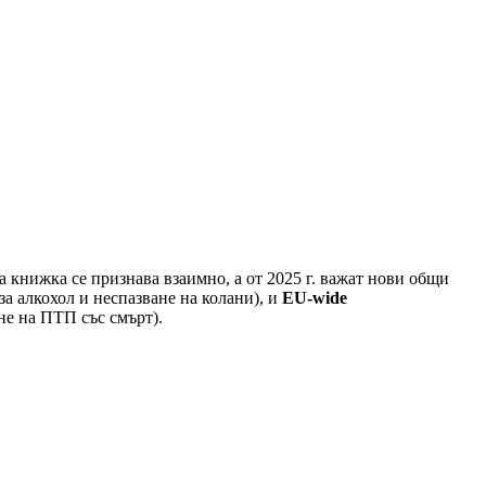
 книжка се признава взаимно, а от 2025 г. важат нови общи
а алкохол и неспазване на колани), и
EU-wide
не на ПТП със смърт).