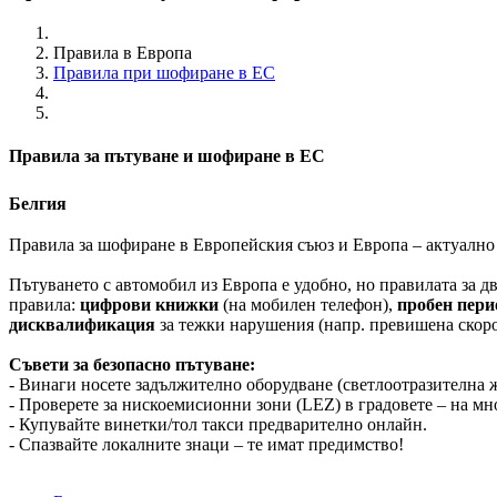
Правила в Европа
Правила при шофиране в ЕС
Правила за пътуване и шофиране в ЕС
Белгия
Правила за шофиране в Европейския съюз и Европа – актуално 
Пътуването с автомобил из Европа е удобно, но правилата за 
правила:
цифрови книжки
(на мобилен телефон),
пробен пери
дисквалификация
за тежки нарушения (напр. превишена скоро
Съвети за безопасно пътуване:
- Винаги носете задължително оборудване (светлоотразителна ж
- Проверете за нискоемисионни зони (LEZ) в градовете – на мн
- Купувайте винетки/тол такси предварително онлайн.
- Спазвайте локалните знаци – те имат предимство!