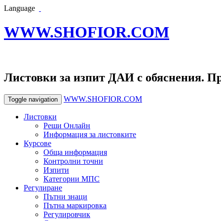
Language
WWW.SHOFIOR.COM
Листовки за изпит ДАИ с обяснения. П
WWW.SHOFIOR.COM
Toggle navigation
Листовки
Реши Онлайн
Информация за листовките
Курсове
Обща информация
Контролни точни
Изпити
Категории МПС
Регулиране
Пътни знаци
Пътна маркировка
Регулировчик