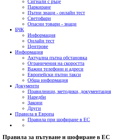
Сигнали с ръце
Паркиране
Пътни знаци - онлайн тест
Светофари
Опасни товари - знаци
БЧК
Информация
Онлайн тест
Центрове
Информация
Актуална пътна обстановка
Ограничения на скоростта
Важни телефони и адреси
Европейски пътни такси
Обща информация
Документи
Правилници, методики, документация
Наредби
Закони
Други
Правила в Европа
Правила при шофиране в ЕС
Правила за пътуване и шофиране в ЕС