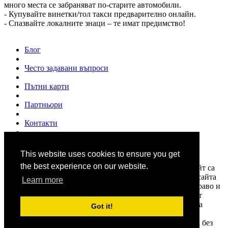
много места се забраняват по-старите автомобили.
- Купувайте винетки/тол такси предварително онлайн.
- Спазвайте локалните знаци – те имат предимство!
Блог
Често задавани въпроси
Пътни карти
Партньори
Контакти
За нас
This website uses cookies to ensure you get
© 2007 - 2026
www.shofior.com
. Всички права запазени.
the best experience on our website.
Всички текстове и изображения публикувани в този сайт са
собственост на "Шофьор.ком" и на всички цитирани в сайта
Learn more
източници, и са под закрила на "Закона за авторското право и
сродните им права". Информацията в сайта се набира от
различни източници. Shofior.com не носи отговорност за
Got it!
нейната достоверност и актуалност. Използването и
публикуването на част или цялото съдържание на сайта без