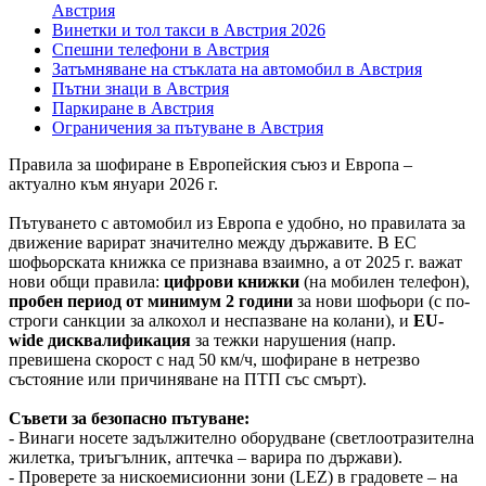
Австрия
Винетки и тол такси в Австрия 2026
Спешни телефони в Австрия
Затъмняване на стъклата на автомобил в Австрия
Пътни знаци в Австрия
Паркиране в Австрия
Ограничения за пътуване в Австрия
Правила за шофиране в Европейския съюз и Европа –
актуално към януари 2026 г.
Пътуването с автомобил из Европа е удобно, но правилата за
движение варират значително между държавите. В ЕС
шофьорската книжка се признава взаимно, а от 2025 г. важат
нови общи правила:
цифрови книжки
(на мобилен телефон),
пробен период от минимум 2 години
за нови шофьори (с по-
строги санкции за алкохол и неспазване на колани), и
EU-
wide дисквалификация
за тежки нарушения (напр.
превишена скорост с над 50 км/ч, шофиране в нетрезво
състояние или причиняване на ПТП със смърт).
Съвети за безопасно пътуване:
- Винаги носете задължително оборудване (светлоотразителна
жилетка, триъгълник, аптечка – варира по държави).
- Проверете за нискоемисионни зони (LEZ) в градовете – на