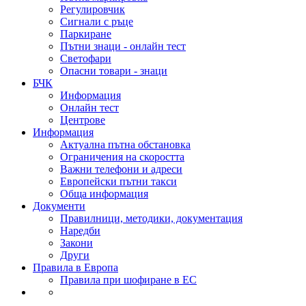
Регулировчик
Сигнали с ръце
Паркиране
Пътни знаци - онлайн тест
Светофари
Опасни товари - знаци
БЧК
Информация
Онлайн тест
Центрове
Информация
Актуална пътна обстановка
Ограничения на скоростта
Важни телефони и адреси
Европейски пътни такси
Обща информация
Документи
Правилници, методики, документация
Наредби
Закони
Други
Правила в Европа
Правила при шофиране в ЕС