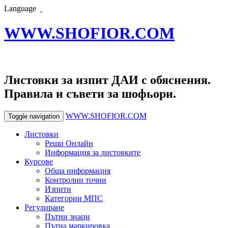
Language
WWW.SHOFIOR.COM
Листовки за изпит ДАИ с обяснения.
Правила и съвети за шофьори.
WWW.SHOFIOR.COM
Toggle navigation
Листовки
Реши Онлайн
Информация за листовките
Курсове
Обща информация
Контролни точни
Изпити
Категории МПС
Регулиране
Пътни знаци
Пътна маркировка