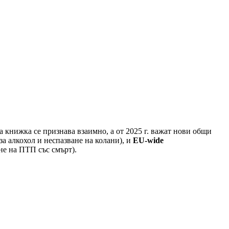
 книжка се признава взаимно, а от 2025 г. важат нови общи
а алкохол и неспазване на колани), и
EU-wide
не на ПТП със смърт).