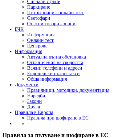
Сигнали с ръце
Паркиране
Пътни знаци - онлайн тест
Светофари
Опасни товари - знаци
БЧК
Информация
Онлайн тест
Центрове
Информация
Актуална пътна обстановка
Ограничения на скоростта
Важни телефони и адреси
Европейски пътни такси
Обща информация
Документи
Правилници, методики, документация
Наредби
Закони
Други
Правила в Европа
Правила при шофиране в ЕС
Правила за пътуване и шофиране в ЕС