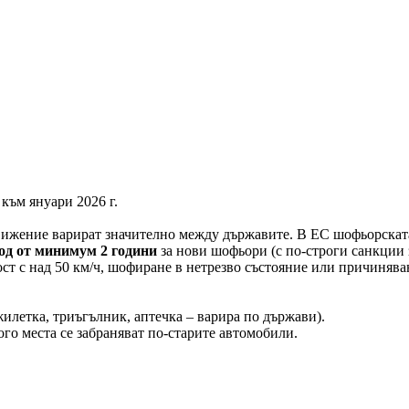
към януари 2026 г.
движение варират значително между държавите. В ЕС шофьорската
од от минимум 2 години
за нови шофьори (с по-строги санкции з
ст с над 50 км/ч, шофиране в нетрезво състояние или причинява
илетка, триъгълник, аптечка – варира по държави).
ого места се забраняват по-старите автомобили.