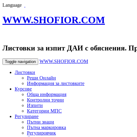
Language
WWW.SHOFIOR.COM
Листовки за изпит ДАИ с обяснения. П
WWW.SHOFIOR.COM
Toggle navigation
Листовки
Реши Онлайн
Информация за листовките
Курсове
Обща информация
Контролни точни
Изпити
Категории МПС
Регулиране
Пътни знаци
Пътна маркировка
Регулировчик