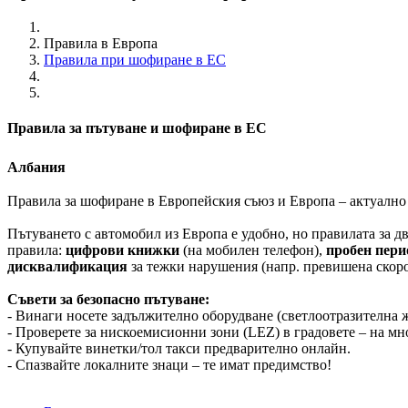
Правила в Европа
Правила при шофиране в ЕС
Правила за пътуване и шофиране в ЕС
Албания
Правила за шофиране в Европейския съюз и Европа – актуално 
Пътуването с автомобил из Европа е удобно, но правилата за 
правила:
цифрови книжки
(на мобилен телефон),
пробен пери
дисквалификация
за тежки нарушения (напр. превишена скоро
Съвети за безопасно пътуване:
- Винаги носете задължително оборудване (светлоотразителна ж
- Проверете за нискоемисионни зони (LEZ) в градовете – на мн
- Купувайте винетки/тол такси предварително онлайн.
- Спазвайте локалните знаци – те имат предимство!