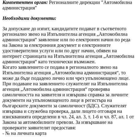
Компетентен орган:
Регионалните дирекции "Автомобилна
администрация"
Необходими документи:
За допускане до изпит, кандидатите подават в съответното
регионално звено на Изпълнителна агенция „Автомобилна
администрация“ заявление или по електронен начин по реда
на Закона за електронния документ и електронните
удостоверителни услуги или по друг начин, обявен на
интернет страницата на Изпълнителна агенция „Автомобилна
администрация“ като технически възможен.
Когато заявлението се подава в регионалното звено на
Изпълнителна агенция „Автомобилна администрация“, то
може да бъде подадено лично или чрез упълномощено лице.
При подаване на заявлението служителят на Изпълнителна
агенция „Автомобилна администрация“ проверява
самоличността на заявителя и извършва справка за личните
документи на упълномощеното лице в регистъра на
българските документи за самоличност (БДС). Служителят
извършва и служебна проверка, дали лицето отговаря на
изискванията определени в чл. 24, ал. 3, т. 1-6 и чл. 87, ал. 1 от
Закона за автомобилните превози. За извършване на
проверките заявителят предоставя:
- № на личната карта