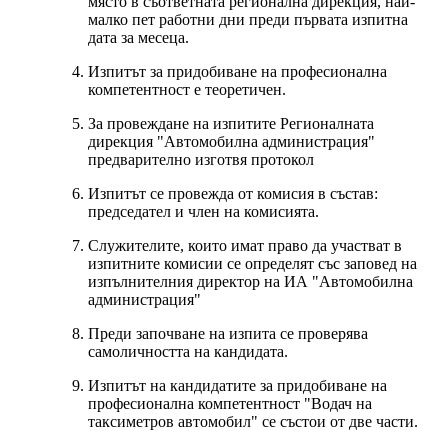
място в съответната регионална дирекция, най-
малко пет работни дни преди първата изпитна
дата за месеца.
Изпитът за придобиване на професионална
компетентност е теоретичен.
За провеждане на изпитите Регионалната
дирекция "Автомобилна администрация"
предварително изготвя протокол
Изпитът се провежда от комисия в състав:
председател и член на комисията.
Служителите, които имат право да участват в
изпитните комисии се определят със заповед на
изпълнителния директор на ИА "Автомобилна
администрация"
Преди започване на изпита се проверява
самоличността на кандидата.
Изпитът на кандидатите за придобиване на
професионална компетентност "Водач на
таксиметров автомобил" се състои от две части.