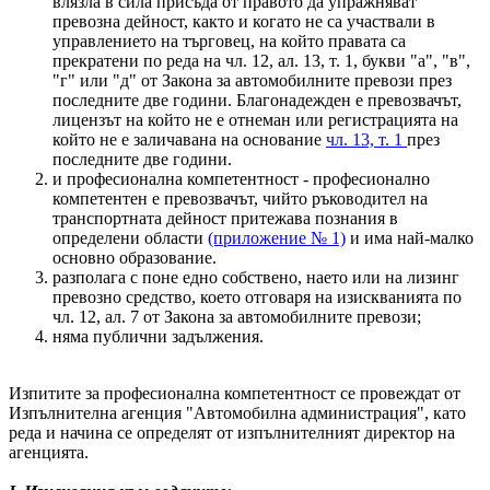
влязла в сила присъда от правото да упражняват
превозна дейност, както и когато не са участвали в
управлението на търговец, на който правата са
прекратени по реда на чл. 12, ал. 13, т. 1, букви "а", "в",
"г" или "д" от Закона за автомобилните превози през
последните две години. Благонадежден е превозвачът,
лицензът на който не е отнеман или регистрацията на
който не е заличавана на основание
чл. 13, т. 1
през
последните две години.
и професионална компетентност - професионално
компетентен е превозвачът, чийто ръководител на
транспортната дейност притежава познания в
определени области
(приложение № 1)
и има най-малко
основно образование.
разполага с поне едно собствено, наето или на лизинг
превозно средство, което отговаря на изискванията по
чл. 12, ал. 7 от Закона за автомобилните превози;
няма публични задължения.
Изпитите за професионална компетентност се провеждат от
Изпълнителна агенция "Автомобилна администрация", като
реда и начина се определят от изпълнителният директор на
агенцията.