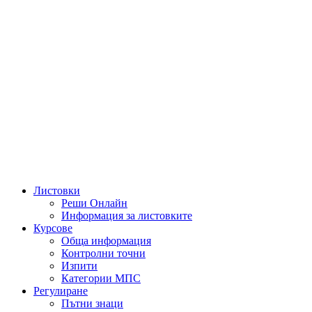
Листовки
Реши Онлайн
Информация за листовките
Курсове
Обща информация
Контролни точни
Изпити
Категории МПС
Регулиране
Пътни знаци