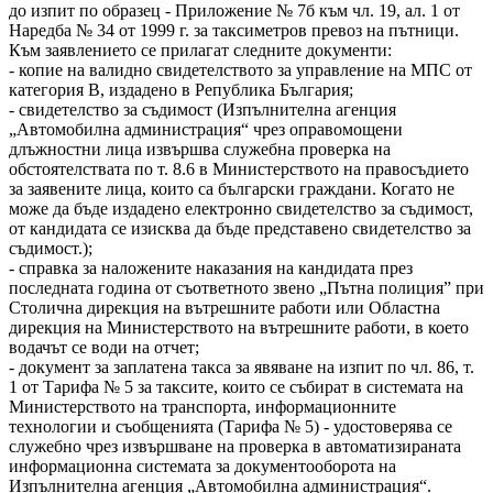
до изпит по образец - Приложение № 7б към чл. 19, ал. 1 от
Наредба № 34 от 1999 г. за таксиметров превоз на пътници.
Към заявлението се прилагат следните документи:
- копие на валидно свидетелството за управление на МПС от
категория В, издадено в Република България;
- свидетелство за съдимост (Изпълнителна агенция
„Автомобилна администрация“ чрез оправомощени
длъжностни лица извършва служебна проверка на
обстоятелствата по т. 8.6 в Министерството на правосъдието
за заявените лица, които са български граждани. Когато не
може да бъде издадено електронно свидетелство за съдимост,
от кандидата се изисква да бъде представено свидетелство за
съдимост.);
- справка за наложените наказания на кандидата през
последната година от съответното звено „Пътна полиция” при
Столична дирекция на вътрешните работи или Областна
дирекция на Министерството на вътрешните работи, в което
водачът се води на отчет;
- документ за заплатена такса за явяване на изпит по чл. 86, т.
1 от Тарифа № 5 за таксите, които се събират в системата на
Министерството на транспорта, информационните
технологии и съобщенията (Тарифа № 5) - удостоверява се
служебно чрез извършване на проверка в автоматизираната
информационна системата за документооборота на
Изпълнителна агенция „Автомобилна администрация“.