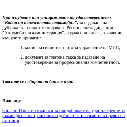
При изгубване или унищожаване на удостоверението
"Водач на таксиметров автомобил",
за издаване на
дубликат кандидатите подават в Регионалната дирекция
"Автомобилна администрация", издала оригинала, заявление,
към което прилагат:
копие на свидетелството за управление на МПС;
документ за платена такса за издаване на
удостоверение за професионална компетентност.
Таксите се събират по банков път!
Виж още
Онлайн Изпитни въпроси за придобиване на удостоверение за
ръководител на транспортна дейност за таксиметров превоз на
пътници