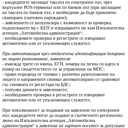
- кандидатите заплащат таксата по електронен път, чрез
виртуален POS-терминал или по банков път (при заплащане
на таксата по банков път, е необходимо да бъде прикачено
сканирано платежно нареждане);
- заявлението се визуализира с възможност за проверка,
подписването му с КЕП и изпращането му към Изпълнителна
агенция „Автомобилна администрация“;
- необходимите проверки в регистрите се извършват
автоматично или от упълномощен служител.
При автентикация чрез отдалечена идентификация базирана
на лицево разпознаване, заявителя:
- въвежда трите си имена, ЕГН, номера на лична си карта и
номер на свидетелството си за управление на МПС;
- прави поредица от снимки с различно разположение на
лицето и направените снимки автоматизирано се сравняват
със снимката от регистъра на БДС;
- попълва данните в заявлението;
- необходимите проверка в регистрите се извършват
автоматично или от упълномощен служител.
При невъзможност за подаване на заявление по електронен
път, кандидатите могат да подават в съответното регионално
звено на Изпълнителна агенция „Автомобилна
администрация“
и заявление на хартиен носител
за допускане