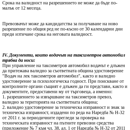
Срока на валидност на разрешението не може да бъде по-
малък от 12 месеца.
Превозвачът може да кандидатства за получаване на ново
разрешение по общия ред не по-късно от 30 календарни дни
преди изтичане срока на неговата валидност.
IV. Документи, които водачът на таксиметров автомобил
трябва да носи:
При управление на таксиметров автомобил водачът е длъжен
да притежава валидно за съответната община удостоверение
"Водач на лек таксиметров автомобил", както и валидно
удостоверение за психологическа годност. При поискване от
контролните органи същият е длъжен да ги представи, както и
документите, предоставени му от търговеца, а именно:
1. разрешението за извършване на таксиметров превоз,
валидно за територията на съответната община;
2. валидно удостоверение за техническа изправност и знак за
техническа изправност, издадени по реда на Наредба № Н-32
от 2011 г. за периодичните прегледи за проверка на
техническата изправност на пътните превозни средства
(приложение № 7 към чл. 38, ал. 1 от Наредба № Н-32 от 2011