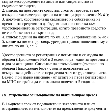
съд по месторождение на лицето или свидетелство за
съдимост от лицето;
2. списък на превозните средства, с които търговецът ще
извършва таксиметров превоз на пътници (приложение № 4а);
3. документ, удостоверяващ съгласието на собственика на
превозното средство то да бъде вписано в списъка към
удостоверението за регистрация, когато превозното средство
не е собственост на търговеца;
4. списък с данни на лицата по чл. 3, ал. 2 (приложение № 4б);
5. копие на писмен договор, уреждащ правоотношенията му с
лицата по чл. 3, ал. 2.
Удостоверението за регистрация е поименно и се издава по
образец (Приложение №5) в 3 екземпляра - един за превозвача
и два за агенцията. Списъкът на автомобилите (съставен по
образец Приложение №5а), с които превозвачът ще
осъществява дейността е неразделна част от удостоверението.
Важно: при първо вписване - от датата на първа регистрация
на МПС не трябва да са изминали повече от 5 години.
III. Разрешение за извършване на таксиметров превоз
В 14-дневен срок от подаването на заявлението или от
отстраняването на непълнотите на представените документи