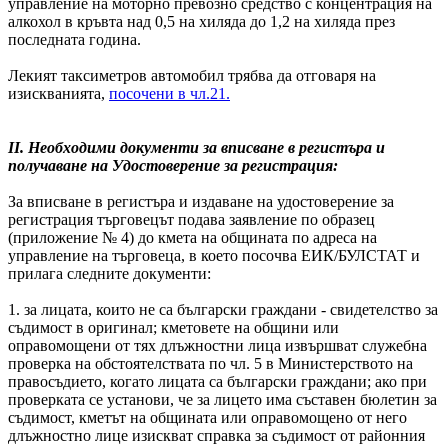
управление на моторно превозно средство с концентрация на
алкохол в кръвта над 0,5 на хиляда до 1,2 на хиляда през
последната година.
Лекият таксиметров автомобил трябва да отговаря на
изискванията,
посочени в чл.21.
ІI. Необходими документи за вписване в регистъра и
получаване на Удостоверение за регистрация:
За вписване в регистъра и издаване на удостоверение за
регистрация търговецът подава заявление по образец
(приложение № 4) до кмета на общината по адреса на
управление на търговеца, в което посочва ЕИК/БУЛСТАТ и
прилага следните документи:
1. за лицата, които не са български граждани - свидетелство за
съдимост в оригинал; кметовете на общини или
оправомощени от тях длъжностни лица извършват служебна
проверка на обстоятелствата по чл. 5 в Министерството на
правосъдието, когато лицата са български граждани; ако при
проверката се установи, че за лицето има съставен бюлетин за
съдимост, кметът на общината или оправомощено от него
длъжностно лице изискват справка за съдимост от районния