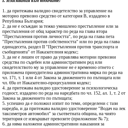
I. Изисквания към водачите:
1. да притежава валидно свидетелство за управление на
моторно превозно средство от категория В, издадено в
Република България;
2. да не е осъждан за тежко умишлено престъпление или за
престъпления от общ характер по реда на глава втора
"Престъпления против личността", по реда на глава пета
"Престъпления против собствеността" или по реда на глава
единадесета, раздел II "Престъпления против транспорта и
съобщенията" от Наказателния кодекс;
3. да не е лишен от право да управлява моторни превозни
средства по съдебен или административен ред или
свидетелството му за управление не е временно отнето с
приложена принудителна административна мярка по реда на
чл. 171, т. 1 или 4 от Закона за движението по пътищата или
чл. 69а от Наказателно-процесуалния кодекс;
4. да притежава валидно удостоверение за психологическа
годност, издадено по реда на наредбата по чл. 152, ал. 1, т. 2 от
Закона за движението по пътищата;
5. успешно да е положил изпит по теми, определени с тази
наредба, и да притежава валидно удостоверение "Водач на лек
таксиметров автомобил" за съответната община, на чиято
територия се извършват превозите (приложение № 7);
6. да няма наложени административни наказания за