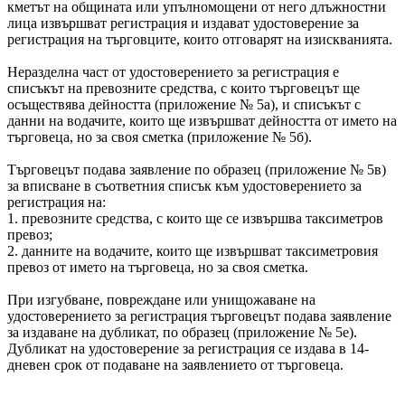
кметът на общината или упълномощени от него длъжностни
лица извършват регистрация и издават удостоверение за
регистрация на търговците, които отговарят на изискванията.
Неразделна част от удостоверението за регистрация е
списъкът на превозните средства, с които търговецът ще
осъществява дейността (приложение № 5а), и списъкът с
данни на водачите, които ще извършват дейността от името на
търговеца, но за своя сметка (приложение № 5б).
Търговецът подава заявление по образец (приложение № 5в)
за вписване в съответния списък към удостоверението за
регистрация на:
1. превозните средства, с които ще се извършва таксиметров
превоз;
2. данните на водачите, които ще извършват таксиметровия
превоз от името на търговеца, но за своя сметка.
При изгубване, повреждане или унищожаване на
удостоверението за регистрация търговецът подава заявление
за издаване на дубликат, по образец (приложение № 5е).
Дубликат на удостоверение за регистрация се издава в 14-
дневен срок от подаване на заявлението от търговеца.