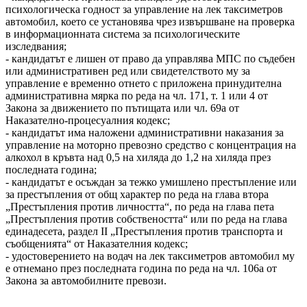
психологическа годност за управление на лек таксиметров
автомобил, което се установява чрез извършване на проверка
в информационната система за психологическите
изследвания;
- кандидатът е лишен от право да управлява МПС по съдебен
или административен ред или свидетелството му за
управление е временно отнето с приложена принудителна
административна мярка по реда на чл. 171, т. 1 или 4 от
Закона за движението по пътищата или чл. 69а от
Наказателно-процесуалния кодекс;
- кандидатът има наложени административни наказания за
управление на моторно превозно средство с концентрация на
алкохол в кръвта над 0,5 на хиляда до 1,2 на хиляда през
последната година;
- кандидатът е осъждан за тежко умишлено престъпление или
за престъпления от общ характер по реда на глава втора
„Престъпления против личността“, по реда на глава пета
„Престъпления против собствеността“ или по реда на глава
единадесета, раздел II „Престъпления против транспорта и
съобщенията“ от Наказателния кодекс;
- удостоверението на водач на лек таксиметров автомобил му
е отнемано през последната година по реда на чл. 106а от
Закона за автомобилните превози.