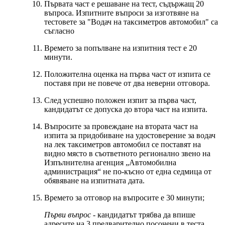
Първата част е решаване на тест, съдържащ 20
въпроса. Изпитните въпроси за изготвяне на
тестовете за "Водач на таксиметров автомобил" са
съгласно
Времето за попълване на изпитния тест е 20
минути.
Положителна оценка на първа част от изпита се
поставя при не повече от два неверни отговора.
След успешно положен изпит за първа част,
кандидатът се допуска до втора част на изпита.
Въпросите за провеждане на втората част на
изпита за придобиване на удостоверение за водач
на лек таксиметров автомобил се поставят на
видно място в съответното регионално звено на
Изпълнителна агенция „Автомобилна
администрация“ не по-късно от една седмица от
обявяване на изпитната дата.
Времето за отговор на въпросите е 30 минути;
Първи въпрос
- кандидатът трябва да впише
адресите на 3 предварително посочени в теста