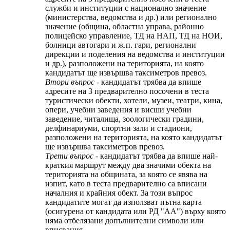
служби и институции с национално значение
(министерства, ведомства и др.) или регионално
значение (община, областна управа, районно
полицейско управление, ТД на НАП, ТД на НОИ,
болници автогари и ж.п. гари, регионални
дирекции и поделения на ведомства и институции
и др.), разположени на територията, на която
кандидатът ще извършва таксиметров превоз.
Втори въпрос
- кандидатът трябва да впише
адресите на 3 предварително посочени в теста
туристически обекти, хотели, музеи, театри, кина,
опери, учебни заведения и висши учебни
заведение, читалища, зоологически градини,
делфинариуми, спортни зали и стадиони,
разположени на територията, на която кандидатът
ще извършва таксиметров превоз.
Трети въпрос
- кандидатът трябва да впише най-
краткия маршрут между два значими обекта на
територията на общината, за която се явява на
изпит, като в теста предварително са вписани
началния и крайния обект. За този въпрос
кандидатите могат да използват пътна карта
(осигурена от кандидата или РД "АА") върху която
няма отбелязани допълнителни символи или
вписвания.