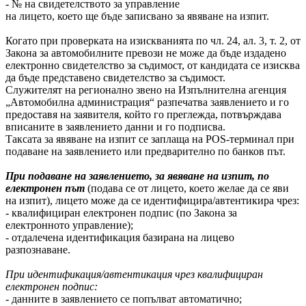
- № на свидетелството за управление
на лицето, което ще бъде записвано за явяване на изпит.
Когато при проверката на изискванията по чл. 24, ал. 3, т. 2, от
Закона за автомобилните превози не може да бъде издадено
електронно свидетелство за съдимост, от кандидата се изисква
да бъде представено свидетелство за съдимост.
Служителят на регионално звено на Изпълнителна агенция
„Автомобилна администрация“ разпечатва заявлението и го
предоставя на заявителя, който го преглежда, потвърждава
вписаните в заявлението данни и го подписва.
Таксата за явяване на изпит се заплаща на POS-терминал при
подаване на заявлението или предварително по банков път.
При подаване на заявлението, за явяване на изпит, по
електронен път
(подава се от лицето, което желае да се яви
на изпит), лицето може да се идентифицира/автентикира чрез:
- квалифициран електронен подпис (по Закона за
електронното управление);
- отдалечена идентификация базирана на лицево
разпознаване.
При идентификация/автентикация чрез квалифициран
електронен подпис:
- данните в заявлението се попълват автоматично;