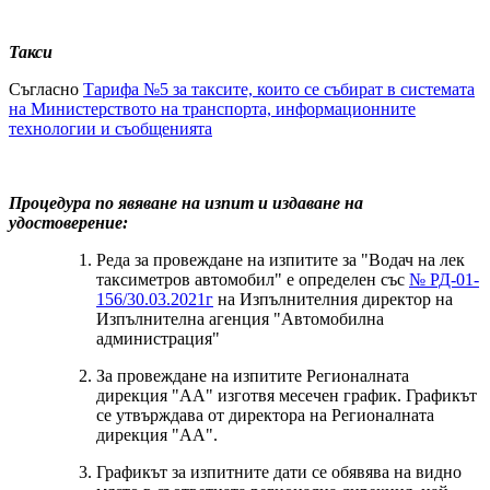
Такси
Съгласно
Тарифа №5 за таксите, които се събират в системата
на Министерството на транспорта, информационните
технологии и съобщенията
Процедура по явяване на изпит и издаване на
удостоверение:
Реда за провеждане на изпитите за "Водач на лек
таксиметров автомобил" е определен със
№ РД-01-
156/30.03.2021г
на Изпълнителния директор на
Изпълнителна агенция "Автомобилна
администрация"
За провеждане на изпитите Регионалната
дирекция "АА" изготвя месечен график. Графикът
се утвърждава от директора на Регионалната
дирекция "АА".
Графикът за изпитните дати се обявява на видно