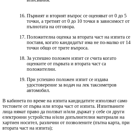
Първият и вторият въпрос се оценяват от 0 до 5
точки, а третият от 0 до 10 точки в зависимост от
пълнотата на отговора.
Положителна оценка за втората част на изпита се
поставя, когато кандидатът има не по-малко от 14
точки общо от трите въпроса.
За успешно положен изпит се счита когато
оценките от първата и втората част са
положителни.
При успешно положен изпит се издава
удостоверение за водач на лек таксиметров
автомобил.
В кабинета по време на изпита кандидатите използват само
тестовете от първа или втора част от изпита. Изпитваните
лица нямат право да ползват и/или държат у себе си други
електронни устройства и/или допълнителни материали на
хартиен носител, различни от позволените (пътна карта, при
втората част на изпита);