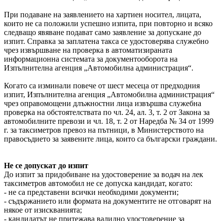
При подаване на заявлението на хартиен носител, лицата,
които не са положили успешно изпита, при повторно и всяко
следващо явяване подават само заявление за допускане до
изпит. Справка за заплатена такса се удостоверява служебно
чрез извършване на проверка в автоматизираната
информационна системата за документооборота на
Изпълнителна агенция „Автомобилна администрация“.
Когато са изминали повече от шест месеца от предходния
изпит, Изпълнителна агенция „Автомобилна администрация“
чрез оправомощени длъжностни лица извършва служебна
проверка на обстоятелствата по чл. 24, ал. 3, т. 2 от Закона за
автомобилните превози и чл. 18, т. 2 от Наредба № 34 от 1999
г. за таксиметров превоз на пътници, в Министерството на
правосъдието за заявените лица, които са български граждани.
Не се допускат до изпит
До изпит за придобиване на удостоверение за водач на лек
таксиметров автомобил не се допуска кандидат, когато:
- не са представени всички необходими документи;
- съдържанието или формата на документите не отговарят на
някое от изискванията;
- кандидатът не притежава валидно удостоверение за