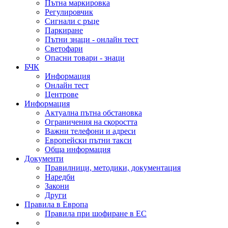
Пътна маркировка
Регулировчик
Сигнали с ръце
Паркиране
Пътни знаци - онлайн тест
Светофари
Опасни товари - знаци
БЧК
Информация
Онлайн тест
Центрове
Информация
Актуална пътна обстановка
Ограничения на скоростта
Важни телефони и адреси
Европейски пътни такси
Обща информация
Документи
Правилници, методики, документация
Наредби
Закони
Други
Правила в Европа
Правила при шофиране в ЕС