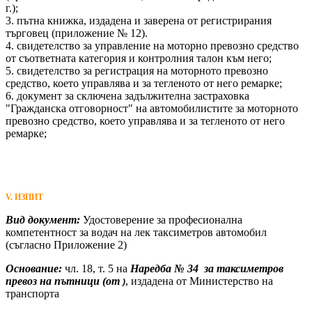
г.);
3. пътна книжка, издадена и заверена от регистрирания
търговец (приложение № 12).
4. свидетелство за управление на моторно превозно средство
от съответната категория и контролния талон към него;
5. свидетелство за регистрация на моторното превозно
средство, което управлява и за тегленото от него ремарке;
6. документ за сключена задължителна застраховка
"Гражданска отговорност" на автомобилистите за моторното
превозно средство, което управлява и за тегленото от него
ремарке;
V. ИЗПИТ
Вид документ:
Удостоверение за професионална
компетентност за водач на лек таксиметров автомобил
(съгласно Приложение 2)
Основание:
чл. 18, т. 5 на
Наредба № 34 за таксиметров
превоз на пътници (от
, издадена от Министерство на
)
транспорта