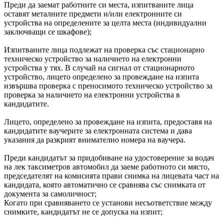
Преди да заемат работните си места, изпитваните лица
оставят металните предмети и/или електронните си
устройства на определените за целта места (индивидуални
заключващи се шкафове);
Изпитваните лица подлежат на проверка със стационарно
техническо устройство за наличието на електронни
устройства у тях. В случай на сигнал от стационарното
устройство, лицето определено за провеждане на изпита
извършва проверка с преносимото техническо устройство за
проверка за наличието на електронни устройства в
кандидатите.
Лицето, определено за провеждане на изпита, предоставя на
кандидатите ваучерите за електронната система и дава
указания да разкрият внимателно номера на ваучера.
Преди кандидатът за придобиване на удостоверение за водач
на лек таксиметров автомобил да заеме работното си място,
председателят на комисията прави снимка на лицевата част на
кандидата, която автоматично се сравнява със снимката от
документа за самоличност;
Когато при сравняването се установи несъответствие между
снимките, кандидатът не се допуска на изпит;