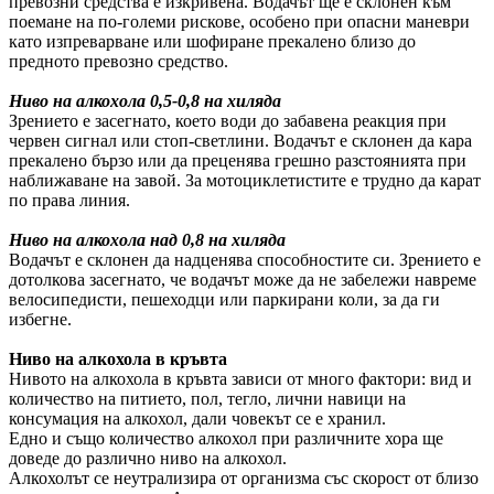
превозни средства е изкривена. Водачът ще е склонен към
поемане на по-големи рискове, особено при опасни маневри
като изпреварване или шофиране прекалено близо до
предното превозно средство.
Ниво на алкохола 0,5-0,8 на хиляда
Зрението е засегнато, което води до забавена реакция при
червен сигнал или стоп-светлини. Водачът е склонен да кара
прекалено бързо или да преценява грешно разстоянията при
наближаване на завой. За мотоциклетистите е трудно да карат
по права линия.
Ниво на алкохола над 0,8 на хиляда
Водачът е склонен да надценява способностите си. Зрението е
дотолкова засегнато, че водачът може да не забележи навреме
велосипедисти, пешеходци или паркирани коли, за да ги
избегне.
Ниво на алкохола в кръвта
Нивото на алкохола в кръвта зависи от много фактори: вид и
количество на питието, пол, тегло, лични навици на
консумация на алкохол, дали човекът се е хранил.
Едно и също количество алкохол при различните хора ще
доведе до различно ниво на алкохол.
Алкохолът се неутрализира от организма със скорост от близо