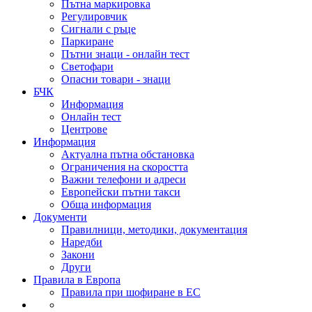
Пътна маркировка
Регулировчик
Сигнали с ръце
Паркиране
Пътни знаци - онлайн тест
Светофари
Опасни товари - знаци
БЧК
Информация
Онлайн тест
Центрове
Информация
Актуална пътна обстановка
Ограничения на скоростта
Важни телефони и адреси
Европейски пътни такси
Обща информация
Документи
Правилници, методики, документация
Наредби
Закони
Други
Правила в Европа
Правила при шофиране в ЕС