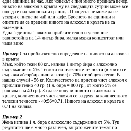
една единица на час. Ако човекът е пил много предната вечер,
нивото на алкохол в кръвта му на следващата сутрин може все
още да е над законовата граница. Процесът не може да се
ускори с пиене на чай или кафе. Броенето на единици и
опитите да се прецени нивото на алкохол в кръвта не са
надеждни.
Една "единица" алкохол приблизително и условно е
равностойна на 1/4 литър бира, малка мярка концентрат или
чаша вино.
Пример 1
за приблизително определяне на нивото на алкохола
в кръвта
Мъж, който тежи 80 кг., изпива 1 литър бира с алкохолно
съдържание от 5%. Теглото на телесните течности (в които се
съдържа абсорбираният алкохол) е 70% от общото тегло. В
нашия случай - 56 кг. Количеството на приетия чист алкохол е
приблизително 40 гр. (1 л. бира = 800 гр., от които 5% се
равняват на 40 гр.). За да се получи нивото на алкохол в
кръвта, количеството чист алкохол се разделя на количеството
телесни течности - 40:56=0,71. Нивото на алкохол в кръвта е
0,71 на хиляда.
Пример 2
Жена изпива 1 л. бира с алкохолно съдържание от 5%. Тук
резултатът ще е много различен, защото жените тежат по-