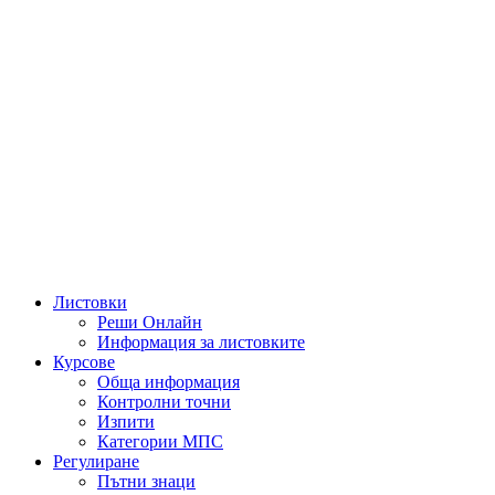
Листовки
Реши Онлайн
Информация за листовките
Курсове
Обща информация
Контролни точни
Изпити
Категории МПС
Регулиране
Пътни знаци