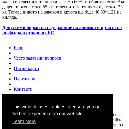
малко и телесните течности са само 60% от общото тегло. Ако
дадената жена тежи 55 кг., телесните й течности ще тежат 33
кг. Тогава нивото на алкохол в кръвта ще бъде 40:33=1,21 на
хиляда.
Допустими норми на съдържание на алкохол в кръвта на
шофьора в страни от ЕС
Блог
Често задавани въпроси
Пътни карти
Партньори
Контакти
За нас
This website uses cookies to ensure you get
© 2007 - 2026
www.shofior.com
. Всички права запазени.
the best experience on our website.
Всички текстове и изображения публикувани в този сайт са
собственост на "Шофьор.ком" и на всички цитирани в сайта
Learn more
източници, и са под закрила на "Закона за авторското право и