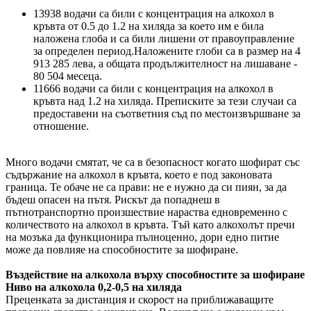
13938 водачи са били с концентрация на алкохол в
кръвта от 0.5 до 1.2 на хиляда за което им е била
наложена глоба и са били лишени от правоуправление
за определен период.Наложените глоби са в размер на 4
913 285 лева, а общата продължителност на лишаване -
80 504 месеца.
11666 водачи са били с концентрация на алкохол в
кръвта над 1.2 на хиляда. Преписките за тези случаи са
предоставени на съответния съд по местоизвършване за
отношение.
Много водачи смятат, че са в безопасност когато шофират със
съдържание на алкохол в кръвта, което е под законовата
граница. Те обаче не са прави: не е нужно да си пиян, за да
бъдеш опасен на пътя. Рискът да попаднеш в
пътнотранспортно произшествие нараства едновременно с
количеството на алкохол в кръвта. Тъй като алкохолът пречи
на мозъка да функционира пълноценно, дори едно питие
може да повлияе на способностите за шофиране.
Въздействие на алкохола върху способностите за шофиране
Ниво на алкохола 0,2-0,5 на хиляда
Преценката за дистанция и скорост на приближаващите