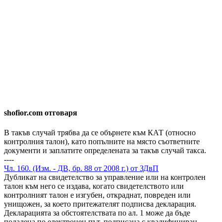
shofior.com отговаря
В такъв случай трябва да се обърнете към КАТ (относно
контролния талон), като попълните на място съответните
документи и заплатите определената за такъв случай такса.
----
Чл. 160. (Изм. - ДВ, бр. 88 от 2008 г.) от ЗДвП
Дубликат на свидетелство за управление или на контролен
талон към него се издава, когато свидетелството или
контролният талон е изгубен, откраднат, повреден или
унищожен, за което притежателят подписва декларация.
Декларацията за обстоятелствата по ал. 1 може да бъде
подадена по електронен път, подписана с квалифициран