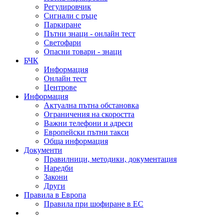
Регулировчик
Сигнали с ръце
Паркиране
Пътни знаци - онлайн тест
Светофари
Опасни товари - знаци
БЧК
Информация
Онлайн тест
Центрове
Информация
Актуална пътна обстановка
Ограничения на скоростта
Важни телефони и адреси
Европейски пътни такси
Обща информация
Документи
Правилници, методики, документация
Наредби
Закони
Други
Правила в Европа
Правила при шофиране в ЕС