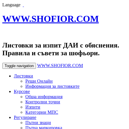
Language
WWW.SHOFIOR.COM
Листовки за изпит ДАИ с обяснения.
Правила и съвети за шофьори.
WWW.SHOFIOR.COM
Toggle navigation
Листовки
Реши Онлайн
Информация за листовките
Курсове
Обща информация
Контролни точни
Изпити
Категории МПС
Регулиране
Пътни знаци
Пътна маркировка