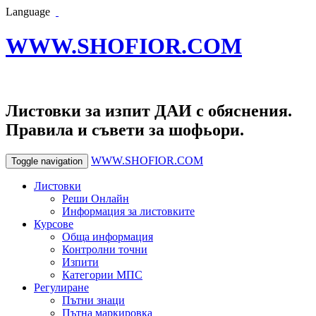
Language
WWW.SHOFIOR.COM
Листовки за изпит ДАИ с обяснения.
Правила и съвети за шофьори.
WWW.SHOFIOR.COM
Toggle navigation
Листовки
Реши Онлайн
Информация за листовките
Курсове
Обща информация
Контролни точни
Изпити
Категории МПС
Регулиране
Пътни знаци
Пътна маркировка