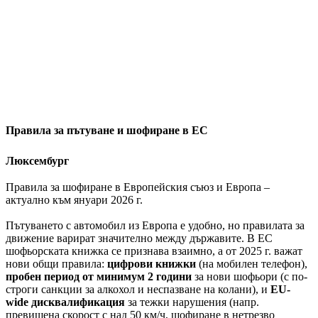
Правила за пътуване и шофиране в ЕС
Люксембург
Правила за шофиране в Европейския съюз и Европа –
актуално към януари 2026 г.
Пътуването с автомобил из Европа е удобно, но правилата за
движение варират значително между държавите. В ЕС
шофьорската книжка се признава взаимно, а от 2025 г. важат
нови общи правила:
цифрови книжки
(на мобилен телефон),
пробен период от минимум 2 години
за нови шофьори (с по-
строги санкции за алкохол и неспазване на колани), и
EU-
wide дисквалификация
за тежки нарушения (напр.
превишена скорост с над 50 км/ч, шофиране в нетрезво