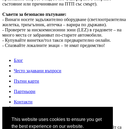
състояние или причиняване на ПТП със смърт).
Съвети за безопасно пътуване:
- Винаги носете задължително оборудване (светлоотразителна
жилетка, триъгълник, аптечка – варира по държави).
- Проверете за нискоемисионни зони (LEZ) в градовете – на
много места се забраняват по-старите автомобили.
- Купувайте винетки/тол такси предварително онлайн.
- Спазвайте локалните знаци – те имат предимство!
Блог
Често задавани въпроси
Пътни карти
Партньори
Контакти
За нас
This website uses cookies to ensure you get
© 2007 - 2026
www.shofior.com
. Всички права запазени.
the best experience on our website.
Всички текстове и изображения публикувани в този сайт са