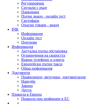
Регулировчик
Сигнали с ръце
Паркиране
Пътни знаци - онлайн тест
Светофари
Опасни товари - знаци
БЧК
Информация
Онлайн тест
Центрове
Информация
Актуална пътна обстановка
Ограничения на скоростта
Важни телефони и адреси
Европейски пътни такси
Обща информация
Документи
Правилници, методики, документация
Наредби
Закони
Други
Правила в Европа
Правила при шофиране в ЕС