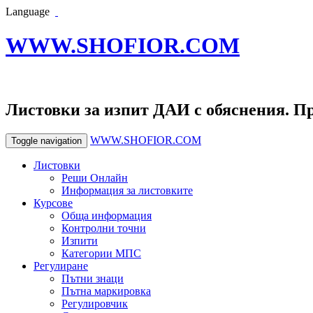
Language
WWW.SHOFIOR.COM
Листовки за изпит ДАИ с обяснения. П
WWW.SHOFIOR.COM
Toggle navigation
Листовки
Реши Онлайн
Информация за листовките
Курсове
Обща информация
Контролни точни
Изпити
Категории МПС
Регулиране
Пътни знаци
Пътна маркировка
Регулировчик