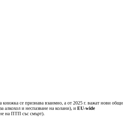
 книжка се признава взаимно, а от 2025 г. важат нови общи
а алкохол и неспазване на колани), и
EU-wide
не на ПТП със смърт).