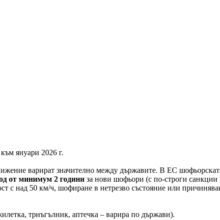
към януари 2026 г.
движение варират значително между държавите. В ЕС шофьорската
од от минимум 2 години
за нови шофьори (с по-строги санкции з
ст с над 50 км/ч, шофиране в нетрезво състояние или причинява
илетка, триъгълник, аптечка – варира по държави).