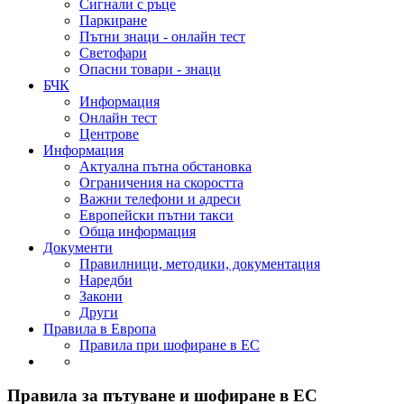
Сигнали с ръце
Паркиране
Пътни знаци - онлайн тест
Светофари
Опасни товари - знаци
БЧК
Информация
Онлайн тест
Центрове
Информация
Актуална пътна обстановка
Ограничения на скоростта
Важни телефони и адреси
Европейски пътни такси
Обща информация
Документи
Правилници, методики, документация
Наредби
Закони
Други
Правила в Европа
Правила при шофиране в ЕС
Правила за пътуване и шофиране в ЕС