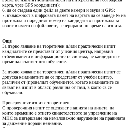
карта, чрез GPS координати);
6. да се създава един файл за двете камери и звука и GPS;
7. възможност в цифровата памет на картата да се въведе № на
протокола и поредният номер на кандидата от протокола за
изпит в името на файловете, генерирани по време на изпита.
Още
За първо явяване на теоретичен и/или практически изпит
кандидатите се представят от учебния център, направил
отбелязването в информационната система, че кандидатът е
преминал съответното обучение.
За първо явяване на теоретичен и/или практически изпит се
допуска кандидатите да се представят от учебен център,
различен от (провелият обучението), когато кандидатите се
явяват на изпит в област, различна от тази, в която са се
обучавали.
Проверочният изпит е теоретичен.
С проверочния изпит се оценяват знанията на лицата, на
които временно е отнето свидетелството за управление на
МПС за извършване на немаловажно нарушение на правилата
за движение поради незнание.