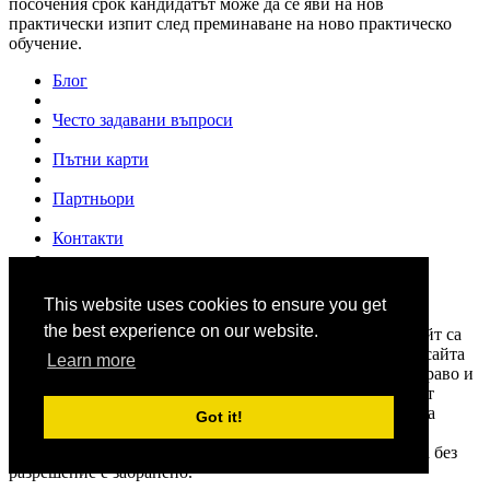
посочения срок кандидатът може да се яви на нов
практически изпит след преминаване на ново практическо
обучение.
Блог
Често задавани въпроси
Пътни карти
Партньори
Контакти
За нас
This website uses cookies to ensure you get
© 2007 - 2026
www.shofior.com
. Всички права запазени.
the best experience on our website.
Всички текстове и изображения публикувани в този сайт са
собственост на "Шофьор.ком" и на всички цитирани в сайта
Learn more
източници, и са под закрила на "Закона за авторското право и
сродните им права". Информацията в сайта се набира от
различни източници. Shofior.com не носи отговорност за
Got it!
нейната достоверност и актуалност. Използването и
публикуването на част или цялото съдържание на сайта без
разрешение е забранено.