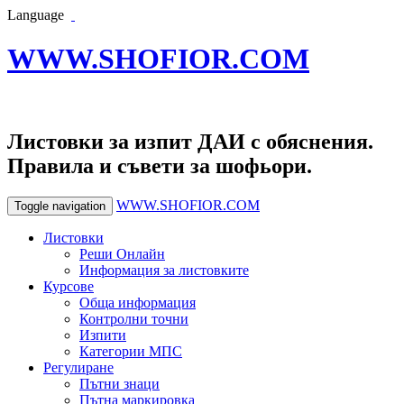
Language
WWW.SHOFIOR.COM
Листовки за изпит ДАИ с обяснения.
Правила и съвети за шофьори.
WWW.SHOFIOR.COM
Toggle navigation
Листовки
Реши Онлайн
Информация за листовките
Курсове
Обща информация
Контролни точни
Изпити
Категории МПС
Регулиране
Пътни знаци
Пътна маркировка