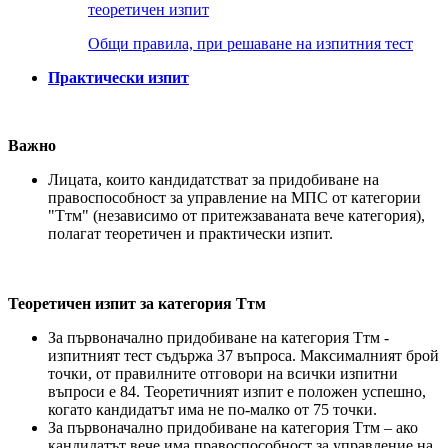
теоретичен изпит
Общи правила, при решаване на изпитния тест
Практически изпит
Важно
Лицата, които кандидатстват за придобиване на
правоспособност за управление на МПС от категории
"Ттм" (независимо от притежзаваната вече категория),
полагат теоретичен и практически изпит.
Теоретичен изпит за категория Ттм
За първоначално придобиване на категория Ттм -
изпитният тест съдържа 37 въпроса. Максималният брой
точки, от правилните отговори на всички изпитни
въпроси е 84. Теоретичният изпит е положен успешно,
когато кандидатът има не по-малко от 75 точки.
За първоначално придобиване на категория Ттм – ако
кандидатът вече има правоспособност за управление на