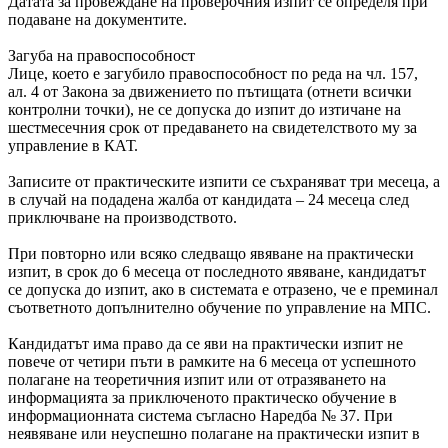
Датата за провеждане на проверочния изпит се определя при
подаване на документите.
Загуба на правоспособност
Лице, което е загубило правоспособност по реда на чл. 157,
ал. 4 от Закона за движението по пътищата (отнети всички
контролни точки), не се допуска до изпит до изтичане на
шестмесечния срок от предаването на свидетелството му за
управление в КАТ.
Записите от практическите изпити се съхраняват три месеца, а
в случай на подадена жалба от кандидата – 24 месеца след
приключване на производството.
При повторно или всяко следващо явяване на практически
изпит, в срок до 6 месеца от последното явяване, кандидатът
се допуска до изпит, ако в системата е отразено, че е преминал
съответното допълнително обучение по управление на МПС.
Кандидатът има право да се яви на практически изпит не
повече от четири пъти в рамките на 6 месеца от успешното
полагане на теоретичния изпит или от отразяването на
информацията за приключеното практическо обучение в
информационната система съгласно Наредба № 37. При
неявяване или неуспешно полагане на практически изпит в