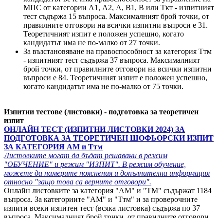
МПС от категории А1, А2, А, В1, В или Ткт - изпитният
тест съдържа 15 въпроса. Максималният брой точки, от
правилните отговори на всички изпитни въпроси е 31.
Теоретичният изпит е положен успешно, когато
кандидатът има не по-малко от 27 точки.
За възстановяване на правоспособност за категория Ттм
- изпитният тест съдържа 37 въпроса. Максималният
брой точки, от правилните отговори на всички изпитни
въпроси е 84. Теоретичният изпит е положен успешно,
когато кандидатът има не по-малко от 75 точки.
Изпитни тестове (листовки) - подготовка за теоретичен
изпит
ОНЛАЙН ТЕСТ (ИЗПИТНИ ЛИСТОВКИ 2024) ЗА
ПОДГОТОВКА ЗА ТЕОРЕТИЧЕН ШОФЬОРСКИ ИЗПИТ
ЗА КАТЕГОРИЯ АМ и Ттм
Листовките могат да бъдат решавани в режим
"ОБУЧЕНИЕ" и режим "ИЗПИТ". В режим обучение,
можете да намерите пояснения и допълнителна информация
относно "защо това са верните отговори".
Онлайн листовките за категория "АМ" и "ТМ" съдържат 1184
въпроса. За категориите "АМ" и "Ттм" и за проверочните
изпити всеки изпитен тест (всяка листовка) съдържа по 37
въпроса. Максималният брой точки, от правилните отговори