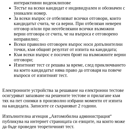
интерактивни видеоклипове
Тестът на всеки кандидат е индивидуален и обозначен с
уникален номер.
За всеки въпрос се отбелязват всички отговори, които
кандидатът счита, че са верни. При отбелязан неверен
отговор и/или при неотбелязани всички възможни
верни отговора се счита, че на въпроса е отговорено
неправилно;
Всеки правилно отговорен въпрос носи допълнителни
точки, към общият резултат от изпита на кандидата;
Към всеки въпрос е посочен броят на възможните верни
отговори;
Изпитният тест се решава за време, след приключването
на което кандидатът няма право да отговаря на повече
въпроси от изпитният тест.
Електронните устройства за решаване на електронни тестове
осигуряват запазване на решените тестове и прилагане към
тях на пет снимки в произволно избрани моменти от изпита
на кандидата. Записите се съхраняват 2 години.
Изпълнителна агенция „Автомобилна администрация“
публикува на интернет страницата си езиците, на които може
да бъде проведен теоретичният тест.