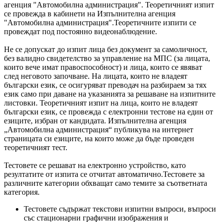
агенция "Автомобилна администрация". Теоретичният изпит
се провежда в кабинети на Изпълнителна агенция
"Автомобилна администрация".Теоретичните изпити се
провеждат под постоянно видеонаблюдение.
Не се допускат до изпит лица без документ за самоличност,
без валидно свидетелство за управление на МПС (за лицата,
които вече имат правоспособност) и лица, които се явяват
след неговото започване. На лицата, които не владеят
български език, се осигуряват преводач на разбираем за тях
език само при даване на указанията за решаване на изпитните
листовки. Теоретичният изпит на лица, които не владеят
български език, се провежда с електронни тестове на един от
езиците, избран от кандидата. Изпълнителна агенция
„Автомобилна администрация“ публикува на интернет
страницата си езиците, на които може да бъде проведен
теоретичният тест.
Тестовете се решават на електронно устройство, като
резултатите от изпита се отчитат автоматично.Тестовете за
различните категории обхващат само темите за съответната
категория.
Тестовете съдържат текстови изпитни въпроси, въпроси
със стационарни графични изображения и