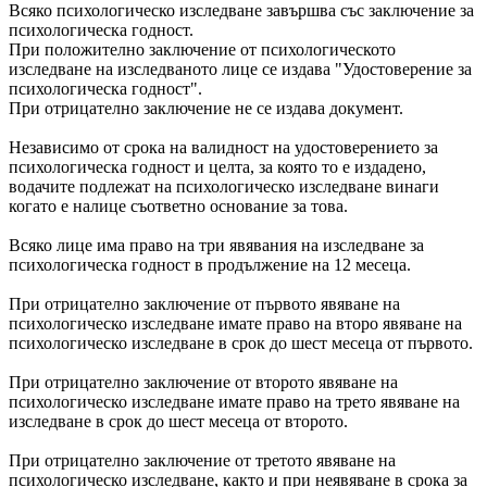
Всяко психологическо изследване завършва със заключение за
психологическа годност.
При положително заключение от психологическото
изследване на изследваното лице се издава "Удостоверение за
психологическа годност".
При отрицателно заключение не се издава документ.
Независимо от срока на валидност на удостоверението за
психологическа годност и целта, за която то е издадено,
водачите подлежат на психологическо изследване винаги
когато е налице съответно основание за това.
Всяко лице има право на три явявания на изследване за
психологическа годност в продължение на 12 месеца.
При отрицателно заключение от първото явяване на
психологическо изследване имате право на второ явяване на
психологическо изследване в срок до шест месеца от първото.
При отрицателно заключение от второто явяване на
психологическо изследване имате право на трето явяване на
изследване в срок до шест месеца от второто.
При отрицателно заключение от третото явяване на
психологическо изследване, както и при неявяване в срока за