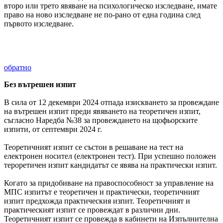
второ или трето явяване на психологическо изследване, имате
право на ново изследване не по-рано от една година след
първото изследване.
обратно
Без вътрешен изпит
В сила от 12 декември 2024 отпада изискването за провеждане
на вътрешен изпит преди явяването на теоретичен изпит,
съгласно Наредба №38 за провеждането на щофьорските
изпити, от септември 2024 г.
Теоретичният изпит се състои в решаване на тест на
електронен носител (електронен тест). При успешно положен
тероретичен изпит кандидатът се явява на практически изпит.
Когато за придобиване на правоспособност за управление на
МПС изпитът е теоретичен и практически, теоретичният
изпит предхожда практическия изпит. Теоретичният и
практическият изпит се провеждат в различни дни.
Теоретичният изпит се провежда в кабинети на Изпълнителна