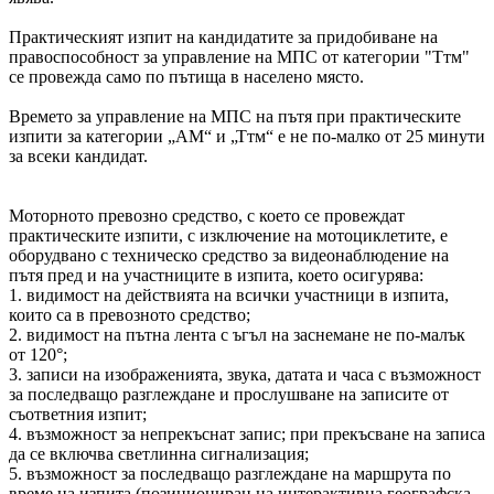
Практическият изпит на кандидатите за придобиване на
правоспособност за управление на МПС от категории "Ттм"
се провежда само по пътища в населено място.
Времето за управление на МПС на пътя при практическите
изпити за категории „АМ“ и „Ттм“ е не по-малко от 25 минути
за всеки кандидат.
Моторното превозно средство, с което се провеждат
практическите изпити, с изключение на мотоциклетите, е
оборудвано с техническо средство за видеонаблюдение на
пътя пред и на участниците в изпита, което осигурява:
1. видимост на действията на всички участници в изпита,
които са в превозното средство;
2. видимост на пътна лента с ъгъл на заснемане не по-малък
от 120°;
3. записи на изображенията, звука, датата и часа с възможност
за последващо разглеждане и прослушване на записите от
съответния изпит;
4. възможност за непрекъснат запис; при прекъсване на записа
да се включва светлинна сигнализация;
5. възможност за последващо разглеждане на маршрута по
време на изпита (позициониран на интерактивна географска