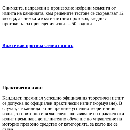
Снимките, направени в произволно избрани моменти от
изпита на кандидата, към решените тестове се съхраняват 12
месеца, а снимката към изпитния протокол, заедно с
протоколът за проведения изпит – 50 години.
Вижте как протича самият изпит.
Практически изпит
Кандидат, преминал успешно официалния теоретичен изпит
се допуска до официален практически изпит (кормуване). В
случай, че кандидатът не премине успешно теоретичния
изпит, за повторно и всяко следващо явяване на практически
изпит преминава допълнително обучение по управление на
моторно превозно средство от категорията, за която ще се
явява.