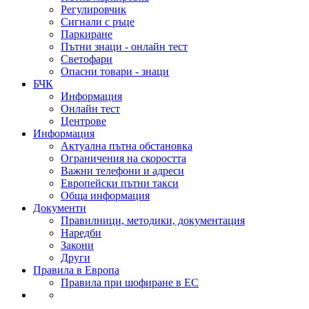
Регулировчик
Сигнали с ръце
Паркиране
Пътни знаци - онлайн тест
Светофари
Опасни товари - знаци
БЧК
Информация
Онлайн тест
Центрове
Информация
Актуална пътна обстановка
Ограничения на скоростта
Важни телефони и адреси
Европейски пътни такси
Обща информация
Документи
Правилници, методики, документация
Наредби
Закони
Други
Правила в Европа
Правила при шофиране в ЕС